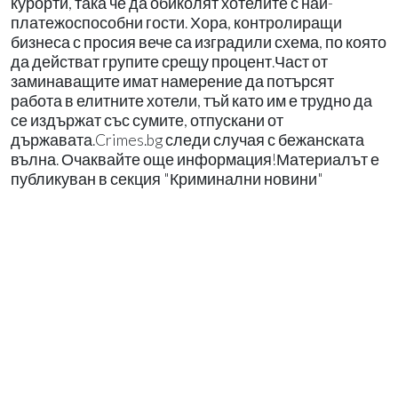
курорти, така че да обиколят хотелите с най-
платежоспособни гости. Хора, контролиращи
бизнеса с просия вече са изградили схема, по която
да действат групите срещу процент.Част от
заминаващите имат намерение да потърсят
работа в елитните хотели, тъй като им е трудно да
се издържат със сумите, отпускани от
държавата.Crimes.bg следи случая с бежанската
вълна. Очаквайте още информация!Материалът е
публикуван в секция "Криминални новини"