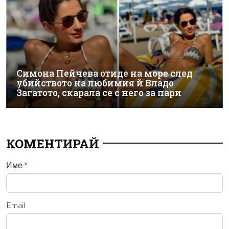
Симона Пейчева отиде на море след
убийството на любимия й Владо
Загатото, скарала се с него за пари
КОМЕНТИРАЙ
Име
*
Email