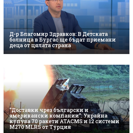
Д-р Благомир Здравков: В Детската
болница в Бургас ще бъдат приемани
деца от цялата страна
"Доставки чрез български и
американски компании": Украйна
купува 70 ракети ATACMS и 12 системи
M270 MLRS от Турция