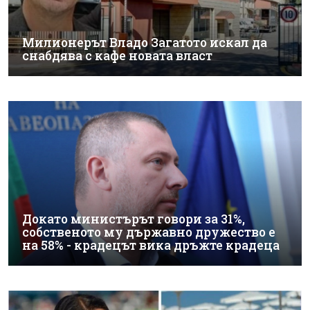
Милионерът Владо Загатото искал да
снабдява с кафе новата власт
Докато министърът говори за 31%,
собственото му държавно дружество е
на 58% - крадецът вика дръжте крадеца