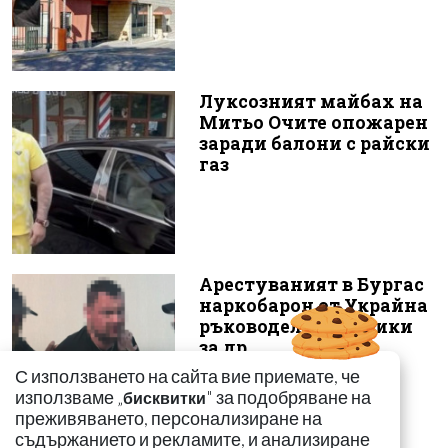
Луксозният майбах на
Митьо Очите опожарен
заради балони с райски
газ
Арестуваният в Бургас
наркобарон от Украйна
ръководел 14 фабрики
за др...
С използването на сайта вие приемате, че
използваме „
" за подобряване на
бисквитки
преживяването, персонализиране на
съдържанието и рекламите, и анализиране