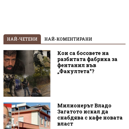
НАЙ-ЧЕТЕНИ
НАЙ-КОМЕНТИРАНИ
Кои са босовете на
разбитата фабрика за
фентанил във
„Факултета“?
Милионерът Владо
Загатото искал да
снабдява с кафе новата
власт