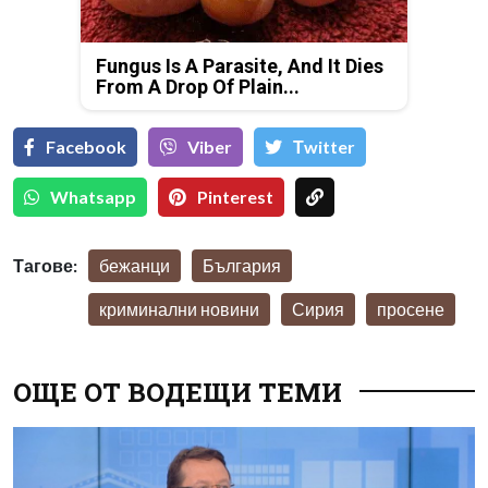
Fungus Is A Parasite, And It Dies
From A Drop Of Plain...
Facebook
Viber
Тwitter
Whatsapp
Pinterest
Тагове:
бежанци
България
криминални новини
Сирия
просене
ОЩЕ ОТ ВОДЕЩИ ТЕМИ