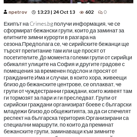
npetrov
13:23 | 24 Oct 13
602
0
Екипът на Crimes.bg получи информация, че се
сформират бежански групи, които да заминат за
елитните зимни курорти в разгара на
сезона.Предполага се, че сирийските бежанци ще
търсят препитание там или ще просят от
посетителите. До момента големи групи от сирийци
обикалят улиците на София и другите градове с
помещения за временен подслон и просят от
гражданите.Има и случаи, в които хора, живеещи
близо до бежанските центрове, се оплакват, че
групи от чуждестранни граждани, които живеят там
ги тормозят за пари и ги преследват. Групи от
сирийски граждани организират боеве с български
младежи близо до общежитията, за да си спечелят
респект на българска територия.Организирани са
специални маршрути, по които да преминат
бежанските групи, заминаващи към зимните