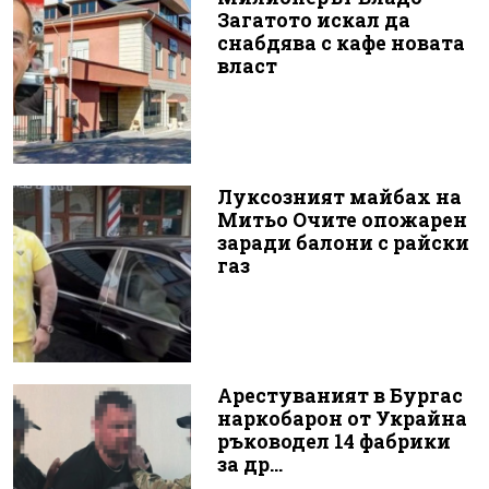
Загатото искал да
снабдява с кафе новата
власт
Луксозният майбах на
Митьо Очите опожарен
заради балони с райски
газ
Арестуваният в Бургас
наркобарон от Украйна
ръководел 14 фабрики
за др...