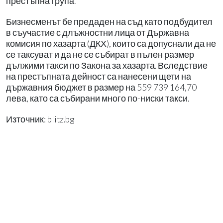
престъпна група.
Бизнесменът бе предаден на съд като подбудител
в съучастие с длъжностни лица от Държавна
комисия по хазарта (ДКХ), които са допуснали да не
се таксуват и да не се събират в пълен размер
дължими такси по Закона за хазарта. Вследствие
на престъпната дейност са нанесени щети на
държавния бюджет в размер на 559 739 164,70
лева, като са събирани много по-ниски такси.
Източник: blitz.bg