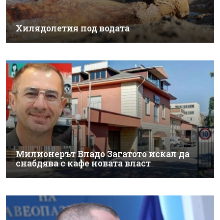
Хилядолетия под водата
Милионерът Владо Загатото искал да
снабдява с кафе новата власт