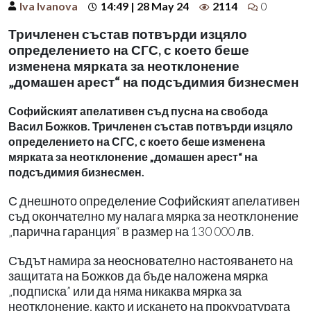
Iva Ivanova
14:49 | 28 May 24
2114
0
Тричленен състав потвърди изцяло
определението на СГС, с което беше
изменена мярката за неотклонение
„домашен арест“ на подсъдимия бизнесмен
Софийският апелативен съд пусна на свобода
Васил Божков. Тричленен състав потвърди изцяло
определението на СГС, с което беше изменена
мярката за неотклонение „домашен арест“ на
подсъдимия бизнесмен.
С днешното определение Софийският апелативен
съд окончателно му налага мярка за неотклонение
„парична гаранция“ в размер на 130 000 лв.
Съдът намира за неоснователно настояването на
защитата на Божков да бъде наложена мярка
„подписка” или да няма никаква мярка за
неотклонение, както и искането на прокуратурата