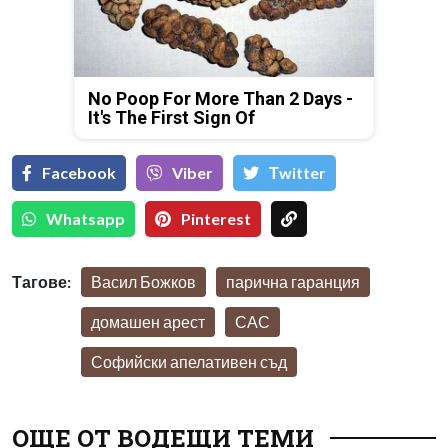
No Poop For More Than 2 Days -
It's The First Sign Of
Facebook
Viber
Тwitter
Whatsapp
Pinterest
Тагове:
Васил Божков
парична гаранция
домашен арест
САС
Софийски апелативен съд
ОЩЕ ОТ ВОДЕЩИ ТЕМИ