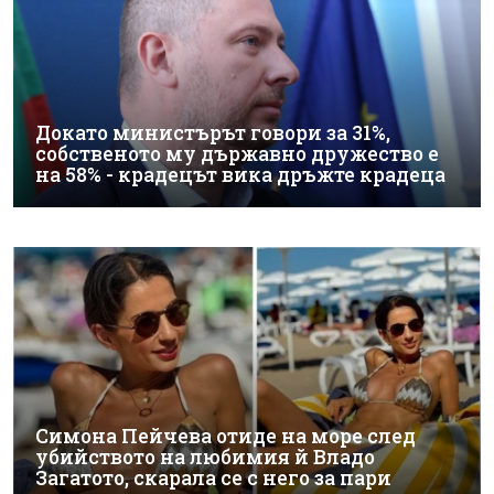
Докато министърът говори за 31%,
собственото му държавно дружество е
на 58% - крадецът вика дръжте крадеца
Симона Пейчева отиде на море след
убийството на любимия й Владо
Загатото, скарала се с него за пари