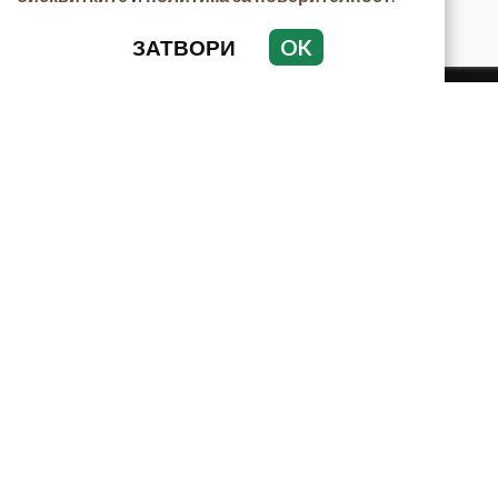
ЗАТВОРИ
OK
КРИМИНАЛНО
ИНЦИДЕНТИ
АНАЛИЗИ
ПО СВЕТА
ВОДЕЩИ ТЕМИ
Използването и публикуването на част или цялото
съдържание на Crimes.BG без разрешение на Медийна
група Асмара ЕООД е забранено.
© 2010 - 2026 | Crimes.BG. Всички права запазени.
РЕКЛАМА
КОНТАКТИ
ОБЩИ УСЛОВИЯ
ПОЛИТИКА ЗА ПОВЕРИТЕЛНОСТ