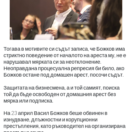
Тогава в мотивите си съдът записа, че Божков има
стриктно поведение от началото на ареста му, не е
нарушавал мярката си за неотклонение.
Неоправдана процесуална репресия би било, ако
Божков остане под домашен арест, посочи съдът.
Защитата на бизнесмена, а и той самият, поиска
той да бъде освободен от домашния арест без
мярка или подписка.
На 23 април Васил Божков беше обвинен в
изнудване, длъжностни и корупционни
престъпления, като ръководител на организирана