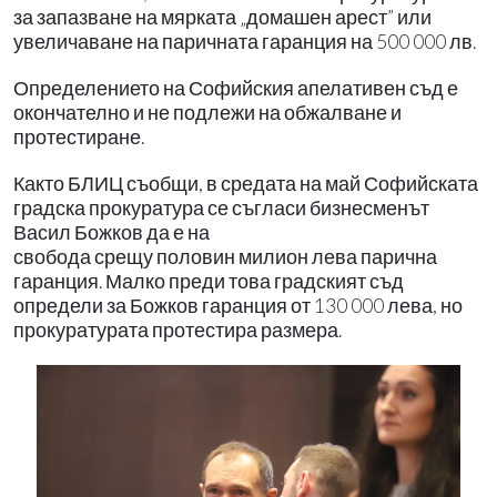
за запазване на мярката „домашен арест” или
увеличаване на паричната гаранция на 500 000 лв.
Определението на Софийския апелативен съд е
окончателно и не подлежи на обжалване и
протестиране.
Както БЛИЦ съобщи, в средата на май Софийската
градска прокуратура се съгласи бизнесменът
Васил Божков да е на
свобода срещу половин милион лева парична
гаранция. Малко преди това градският съд
определи за Божков гаранция от 130 000 лева, но
прокуратурата протестира размера.