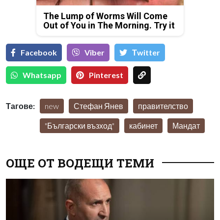
The Lump of Worms Will Come
Out of You in The Morning. Try it
Facebook
Viber
Тwitter
Whatsapp
Pinterest
Тагове:
new
Стефан Янев
правителство
"Български възход"
кабинет
Мандат
ОЩЕ ОТ ВОДЕЩИ ТЕМИ