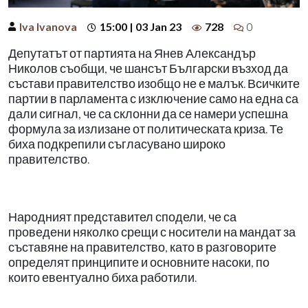
Iva Ivanova
15:00 | 03 Jan 23
728
0
Депутатът от партията на Янев Александър
Николов съобщи, че шансът Български възход да
състави правителство изобщо не е малък. Всичките
партии в парламента с изключение само на една са
дали сигнал, че са склонни да се намери успешна
формула за излизане от политическата криза. Те
биха подкрепили съгласувано широко
правителство.
Народният представител сподели, че са
проведени няколко срещи с носители на мандат за
съставяне на правителство, като в разговорите
определят принципите и основните насоки, по
които евентуално биха работили.