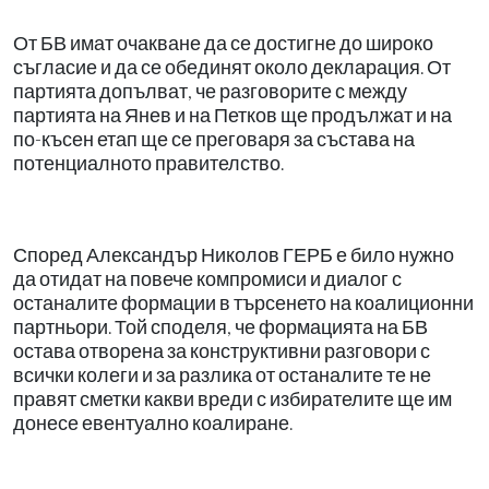
От БВ имат очакване да се достигне до широко
съгласие и да се обединят около декларация. От
партията допълват, че разговорите с между
партията на Янев и на Петков ще продължат и на
по-късен етап ще се преговаря за състава на
потенциалното правителство.
Според Александър Николов ГЕРБ е било нужно
да отидат на повече компромиси и диалог с
останалите формации в търсенето на коалиционни
партньори. Той споделя, че формацията на БВ
остава отворена за конструктивни разговори с
всички колеги и за разлика от останалите те не
правят сметки какви вреди с избирателите ще им
донесе евентуално коалиране.