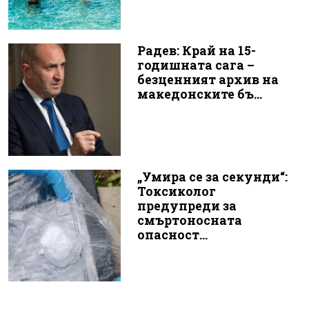
Радев: Край на 15-
годишната сага –
безценният архив на
македонските бъ...
„Умира се за секунди“:
Токсиколог
предупреди за
смъртоносната
опасност...