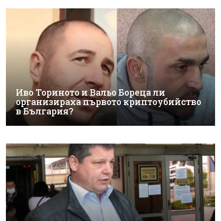
Иво Ториното и Вальо Бореца ли
организираха първото криптоубийство
в България?