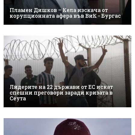
Пламен Дишков – Кела изскача от
корупционната афера във ВиК - Бургас
Лидерите на 22 държави от ЕС искат
спешни преговори заради кризата в
Сеута