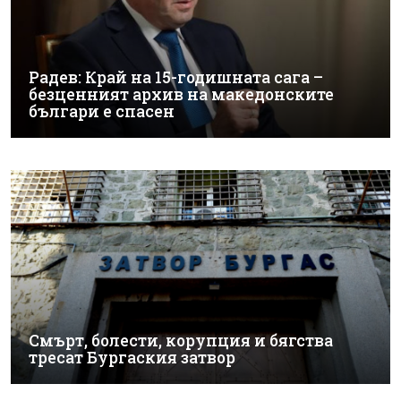
Радев: Край на 15-годишната сага –
безценният архив на македонските
българи е спасен
Смърт, болести, корупция и бягства
тресат Бургаския затвор