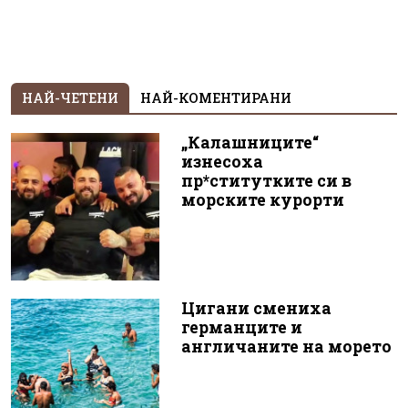
НАЙ-ЧЕТЕНИ
НАЙ-КОМЕНТИРАНИ
„Калашниците“
изнесоха
пр*ститутките си в
морските курорти
Цигани смениха
германците и
англичаните на морето