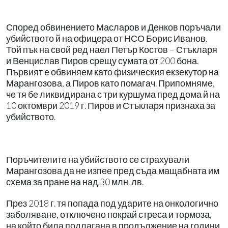
Според обвинението Масларов и Денков поръчали
убийството й на офицера от НСО Борис Иванов.
Той пък на свой ред наел Петър Костов – Стъкларя
и Венцислав Пиров срещу сумата от 200 бона.
Първият е обвиняем като физическия екзекутор на
Марангозова, а Пиров като помагач. Припомняме,
че тя бе ликвидирана с три куршума пред дома й на
10 октомври 2019 г. Пиров и Стъкларя признаха за
убийството.
Поръчителите на убийството се страхували
Марангозова да не изпее пред съда мащабната им
схема за пране на над 30 млн. лв.
През 2018 г. тя попада под ударите на онкологично
заболяване, отключено покрай стреса и тормоза,
на който била подлагана в продължение на години.