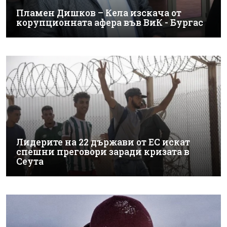
Пламен Дишков – Кела изскача от
корупционната афера във ВиК - Бургас
Лидерите на 22 държави от ЕС искат
спешни преговори заради кризата в
Сеута