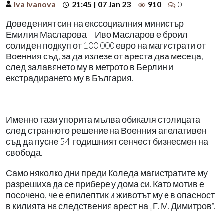
Iva Ivanova
21:45 | 07 Jan 23
910
0
Доведеният син на екссоциалния министър
Емилия Масларова – Иво Масларов е броил
солиден подкуп от 100 000 евро на магистрати от
Военния съд, за да излезе от ареста два месеца,
след залавянето му в метрото в Берлин и
екстрадирането му в България.
Именно тази упорита мълва обикаля столицата
след странното решение на Военния апелативен
съд да пусне 54-годишният сенчест бизнесмен на
свобода.
Само няколко дни преди Коледа магистратите му
разрешиха да се прибере у дома си. Като мотив е
посочено, че е епилептик и животът му е в опасност
в килията на следствения арест на „Г. М. Димитров“.