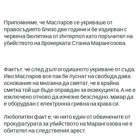
Припомняме, че Масларов се укриваше от
правосъдието близо две години и бе издирван с
червена бюлетина от Интерпол като поръчител на
убийството на брокерката Станка Марангозова.
Фактът, че след дългогодишното укриване от съда,
Иво Масларов все пак бе пуснат на свобода дава
основание на мнозина да смятат, че в крайна
сметка той ще бъде оправдан за екзекуцията. А не е
изключено отново да изчезне безследно, макар да
е оборудван с електронна гривна на крака си.
Любопитен факт е, че нито един от обвинените от
прокуратурата за убийството на Марангозова не е
обитател на следствения арест.