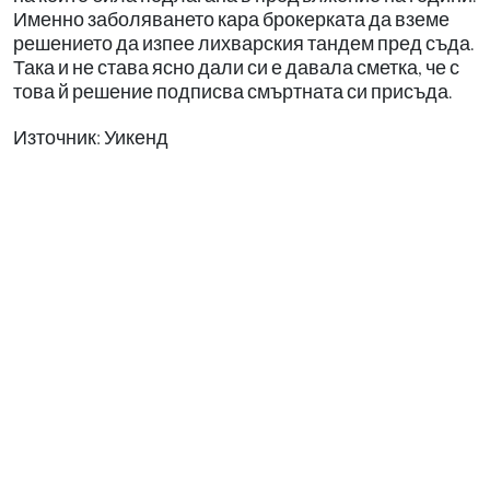
Именно заболяването кара брокерката да вземе
решението да изпее лихварския тандем пред съда.
Така и не става ясно дали си е давала сметка, че с
това й решение подписва смъртната си присъда.
Източник: Уикенд