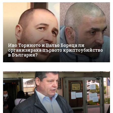
Иво Ториното и Вальо Бореца ли
организираха първото криптоубийство
в България?