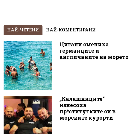
НАЙ-ЧЕТЕНИ
НАЙ-КОМЕНТИРАНИ
Цигани смениха
германците и
англичаните на морето
„Калашниците“
изнесоха
пр*ститутките си в
морските курорти