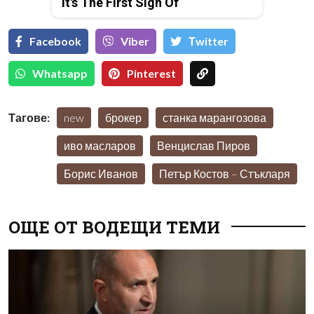
It's The First Sign Of
Facebook
Viber
Тwitter
Whatsapp
Pinterest
Тагове:
new
брокер
станка марангозова
иво масларов
Венцислав Пиров
Борис Иванов
Петър Костов – Стъкларя
ОЩЕ ОТ ВОДЕЩИ ТЕМИ