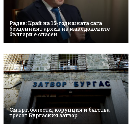
Радев: Край на 15-годишната сага –
безценният архив на македонските
българи е спасен
Смърт, болести, корупция и бягства
тресат Бургаския затвор