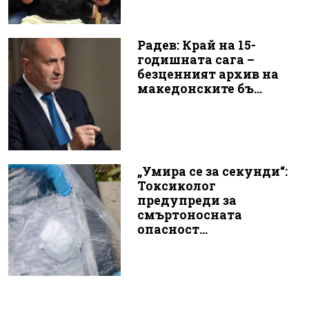
Радев: Край на 15-
годишната сага –
безценният архив на
македонските бъ...
„Умира се за секунди“:
Токсиколог
предупреди за
смъртоносната
опасност...