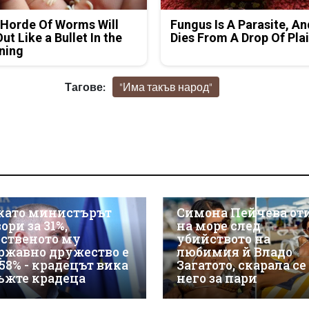
Horde Of Worms Will
Fungus Is A Parasite, An
Out Like a Bullet In the
Dies From A Drop Of Plai
ning
Тагове:
"Има такъв народ"
като министърът
Симона Пейчева от
ори за 31%,
на море след
бственото му
убийството на
ржавно дружество е
любимия й Владо
 58% - крадецът вика
Загатото, скарала се
ъжте крадеца
него за пари