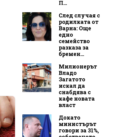
П...
След случая с
родилката от
Варна: Още
едно
семейство
разказа за
бремен...
Милионерът
Владо
Загатото
искал да
снабдява с
кафе новата
власт
Докато
министърът
говори за 31%,
собственото