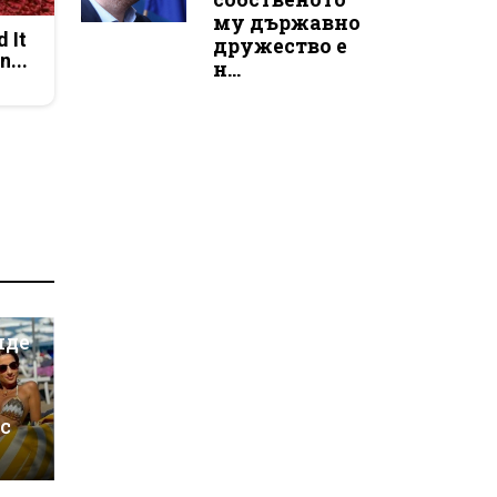
му държавно
d It
дружество е
n...
н...
иде
 с