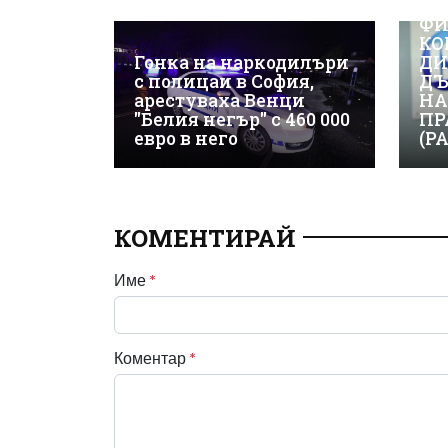
ВИ
ФИ
КО
Гонка на наркодилъри
ДИ
с полицаи в София,
ДЪ
арестуваха Венци
НА
"Белия негър" с 460 000
ПР
евро в него
(Р
КОМЕНТИРАЙ
Име
*
Коментар
*