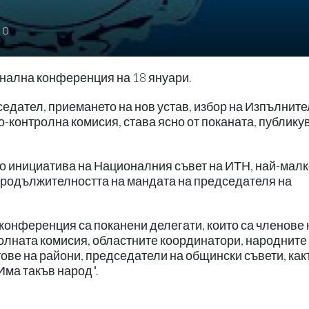
0
нална конференция на 18 януари.
едател, приемането на нов устав, избор на Изпълнит
о-контролна комисия, става ясно от поканата, публику
о инициатива на Националния съвет на ИТН, най-малк
и продължителността на мандата на председателя на
конференция са поканени делегати, които са членове 
олната комисия, областните координатори, народните
ове на райони, председатели на общински съвети, как
Има такъв народ".