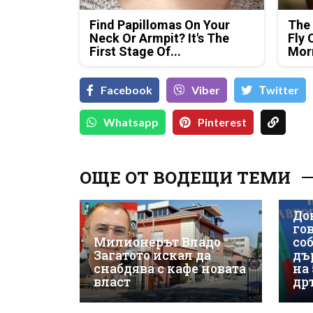
Find Papillomas On Your
The 
Neck Or Armpit? It's The
Fly 
First Stage Of...
Mor
Facebook
Viber
Тwitter
Whatsapp
Pinterest
ОЩЕ ОТ ВОДЕЩИ ТЕМИ
До
гов
Милионерът Владо
со
Загатото искал да
дъ
снабдява с кафе новата
на
власт
др