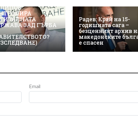
ЖТЕ КАК ИВАЙЛО
ЛИПОВ
НТРОЛИРА
ГИТАЛНАТА
Радев: Край на 15-
РЖАВА ЗАД ГЪРБА
годишната сага –
безценният архив н
АВИТЕЛСТВОТО?
македонските бълг
АЗСЛЕДВАНЕ)
е спасен
Email