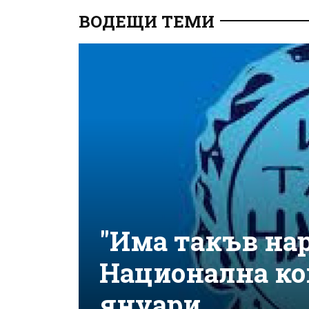
ВОДЕЩИ ТЕМИ
"Има такъв нар
Национална ко
януари