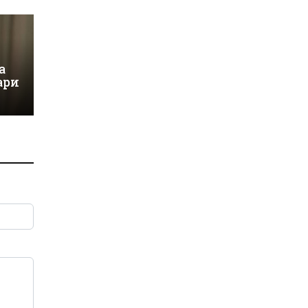
а
ари