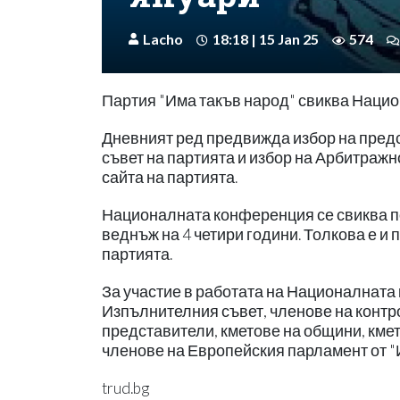
Lacho
18:18 | 15 Jan 25
574
Партия "Има такъв народ" свиква Нацио
Дневният ред предвижда избор на предс
съвет на партията и избор на Арбитражн
сайта на партията.
Националната конференция се свиква п
веднъж на 4 четири години. Толкова е 
партията.
За участие в работата на Националната 
Изпълнителния съвет, членове на контр
представители, кметове на общини, кмет
членове на Европейския парламент от "
trud.bg