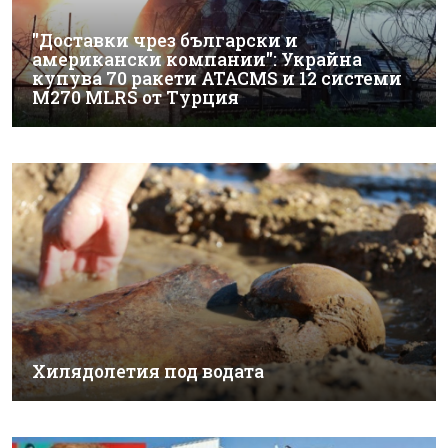
"Доставки чрез български и
американски компании": Украйна
купува 70 ракети ATACMS и 12 системи
M270 MLRS от Турция
Хилядолетия под водата