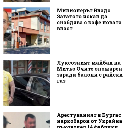
Милионерът Владо
Загатото искал да
снабдява с кафе новата
власт
Луксозният майбах на
Митьо Очите опожарен
заради балони с райски
газ
Арестуваният в Бургас
наркобарон от Украйна
ръководел 14 фабрики