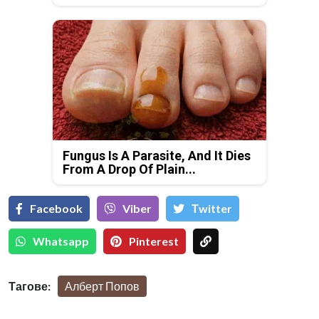
Fungus Is A Parasite, And It Dies
From A Drop Of Plain...
Facebook
Viber
Тwitter
Whatsapp
Pinterest
Тагове:
Алберт Попов