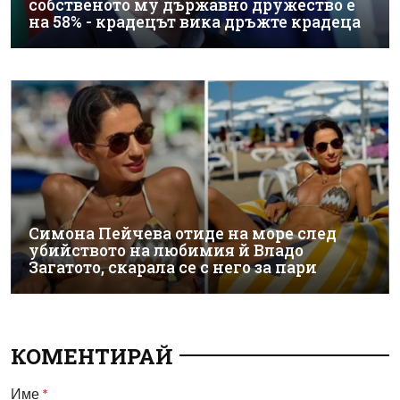
собственото му държавно дружество е
на 58% - крадецът вика дръжте крадеца
Симона Пейчева отиде на море след
убийството на любимия й Владо
Загатото, скарала се с него за пари
КОМЕНТИРАЙ
Име
*