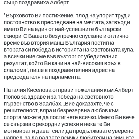
също поздравиха Алберт.
"Върховото Ви постижение, плод на упорит труд и
постоянство в преследване на мечтата, затвърди
името Ви на един от най-успешните български
скиори. С Вашето безупречно спускане и отлично
време във втория манш България постигна
втората си победа в историята на Световната купа,
а всички ние сме във възторг от убедителния
резултат, който Ви качи на най-високия връх в
слалома", пише в поздравителния адрес на
председателя на парламента.
Наталия Киселова отправи пожелания към Алберт
Попов за здраве и за победа на световното
първенство в Заалбах. „Вие доказахте, че с
решителност, вяра и безрезервна любов към
спорта можете да постигнете всичко. Името Ви вече
се свързва с рекордни успехи и нека те Ви
мотивират и дават сили да продължавате уверено
напред, за да радвате всички любители на зимните