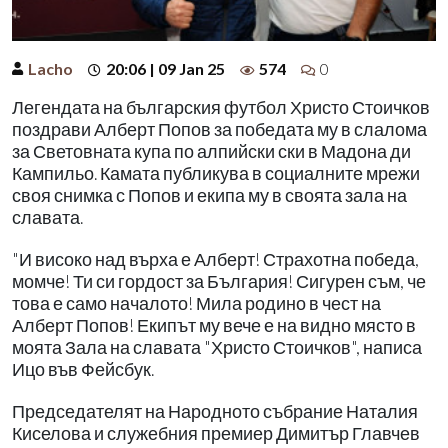
Lacho
20:06 | 09 Jan 25
574
0
Легендата на българския футбол Христо Стоичков
поздрави Алберт Попов за победата му в слалома
за Световната купа по алпийски ски в Мадона ди
Кампильо. Камата публикува в социалните мрежи
своя снимка с Попов и екипа му в своята зала на
славата.
"И високо над върха е Алберт! Страхотна победа,
момче! Ти си гордост за България! Сигурен съм, че
това е само началото! Мила родино в чест на
Алберт Попов! Екипът му вече е на видно място в
моята Зала на славата "Христо Стоичков", написа
Ицо във Фейсбук.
Председателят на Народното събрание Наталия
Киселова и служебния премиер Димитър Главчев