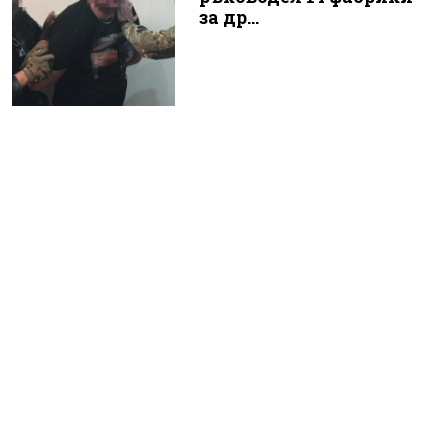
за др...