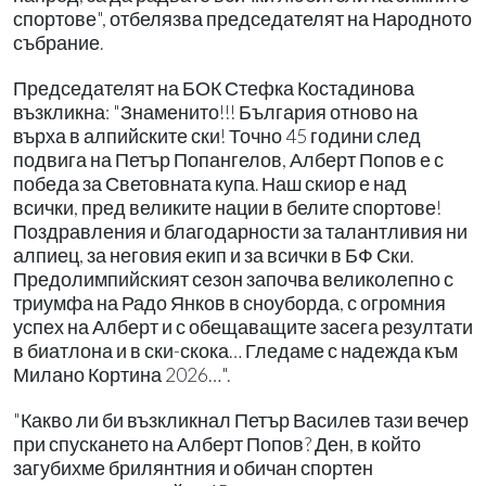
спортове", отбелязва председателят на Народното
събрание.
Председателят на БОК Стефка Костадинова
възкликна: "Знаменито!!! България отново на
върха в алпийските ски! Точно 45 години след
подвига на Петър Попангелов, Алберт Попов е с
победа за Световната купа. Наш скиор е над
всички, пред великите нации в белите спортове!
Поздравления и благодарности за талантливия ни
алпиец, за неговия екип и за всички в БФ Ски.
Предолимпийският сезон започва великолепно с
триумфа на Радо Янков в сноуборда, с огромния
успех на Алберт и с обещаващите засега резултати
в биатлона и в ски-скока… Гледаме с надежда към
Милано Кортина 2026…".
"Какво ли би възкликнал Петър Василев тази вечер
при спускането на Алберт Попов? Ден, в който
загубихме брилянтния и обичан спортен