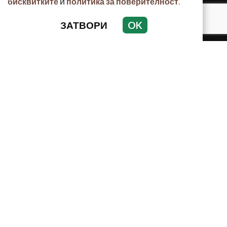
и
.
бисквитките
политика за поверителност
ЗАТВОРИ
OK
КРИМИНАЛНО
ИНЦИДЕНТИ
АНАЛИЗИ
ПО СВЕТА
ВОДЕЩИ ТЕМИ
Използването и публикуването на част или цялото
съдържание на Crimes.BG без разрешение на Медийна
група Асмара ЕООД е забранено.
© 2010 - 2026 | Crimes.BG. Всички права запазени.
РЕКЛАМА
КОНТАКТИ
ОБЩИ УСЛОВИЯ