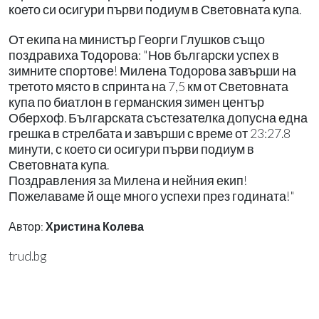
което си осигури първи подиум в Световната купа.
От екипа на министър Георги Глушков също
поздравиха Тодорова: "Нов български успех в
зимните спортове! Милена Тодорова завърши на
третото място в спринта на 7,5 км от Световната
купа по биатлон в германския зимен център
Оберхоф. Българската състезателка допусна една
грешка в стрелбата и завърши с време от 23:27.8
минути, с което си осигури първи подиум в
Световната купа.
Поздравления за Милена и нейния екип!
Пожелаваме й още много успехи през годината!"
Автор:
Христина Колева
trud.bg