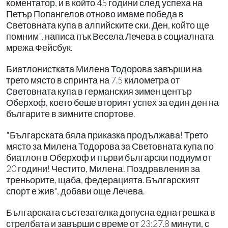
коментатор, и в който 45 години след успеха на
Петър Попангелов отново имаме победа в
Световната купа в алпийските ски. Ден, който ще
помним", написа пък Весела Лечева в социалната
мрежа Фейсбук.
Биатлонистката Милена Тодорова завърши на
трето място в спринта на 7.5 километра от
Световната купа в германския зимен център
Оберхоф, което беше вторият успех за един ден на
българите в зимните спортове.
"Българската бяла приказка продължава! Трето
място за Милена Тодорова за Световната купа по
биатлон в Оберхоф и първи български подиум от
20 години! Честито, Милена! Поздравления за
треньорите, щаба, федерацията. Българският
спорт е жив", добави още Лечева.
Българската състезателка допусна една грешка в
стрелбата и завърши с време от 23:27.8 минути, с