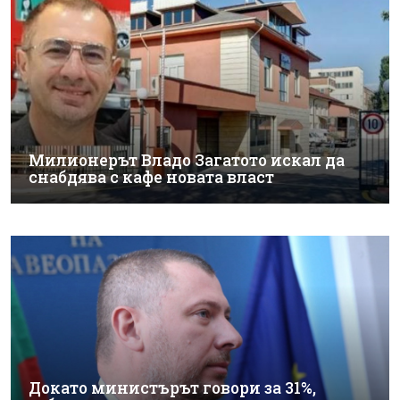
Милионерът Владо Загатото искал да
снабдява с кафе новата власт
Докато министърът говори за 31%,