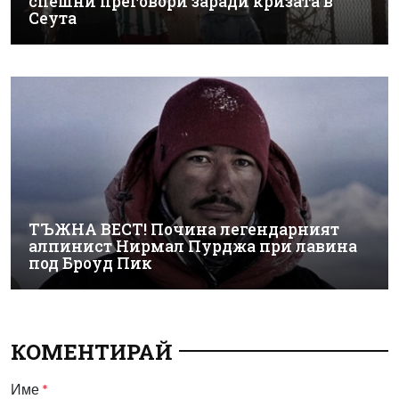
спешни преговори заради кризата в
Сеута
ТЪЖНА ВЕСТ! Почина легендарният
алпинист Нирмал Пурджа при лавина
под Броуд Пик
КОМЕНТИРАЙ
Име
*