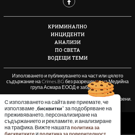
КРИМИНАЛНО
ИНЦИДЕНТИ
АНАЛИЗИ
ПО СВЕТА
ВОДЕЩИ ТЕМИ
Използването и публикуването на част или цялото
съдържание на Crimes.BG без разрешение на Медийна
група Асмара ЕООД е забранено.
© 2010 - 2026 | Crimes.BG. Всички права запазени.
С използването на сайта вие приемате, че
използваме „
" за подобряване на
бисквитки
преживяването, персонализиране на
РЕКЛАМА
съдържанието и рекламите, и анализиране
КОНТАКТИ
на трафика. Вижте нашата
политика за
и
.
бисквитките
политика за поверителност
ОБЩИ УСЛОВИЯ