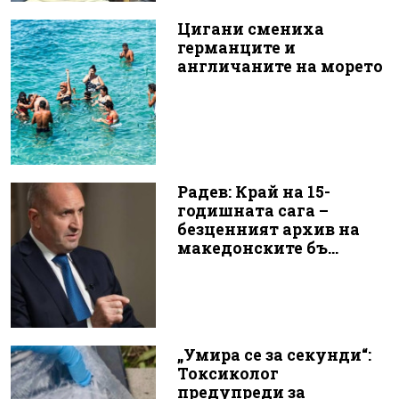
Цигани смениха
германците и
англичаните на морето
Радев: Край на 15-
годишната сага –
безценният архив на
македонските бъ...
„Умира се за секунди“:
Токсиколог
предупреди за