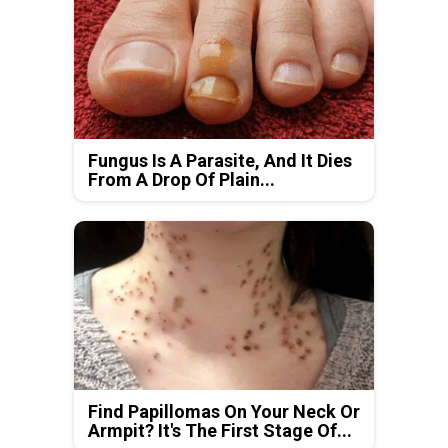
Fungus Is A Parasite, And It Dies
From A Drop Of Plain...
Find Papillomas On Your Neck Or
Armpit? It's The First Stage Of...