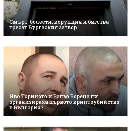
Смърт, болести, корупция и бягства
тресат Бургаския затвор
Иво Ториното и Вальо Бореца ли
организираха първото криптоубийство
в България?