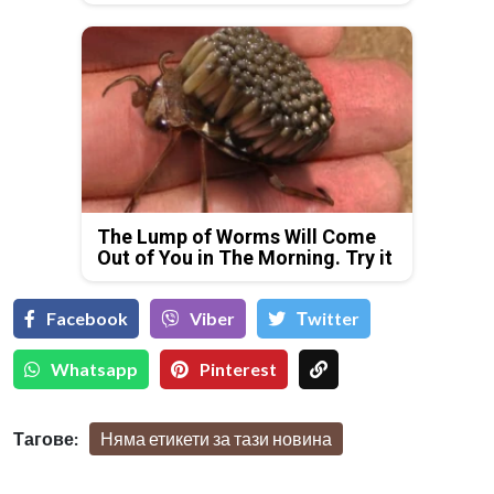
The Lump of Worms Will Come
Out of You in The Morning. Try it
Facebook
Viber
Тwitter
Whatsapp
Pinterest
Тагове:
Няма етикети за тази новина