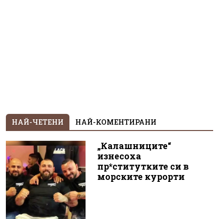
НАЙ-ЧЕТЕНИ
НАЙ-КОМЕНТИРАНИ
„Калашниците“
изнесоха
пр*ститутките си в
морските курорти