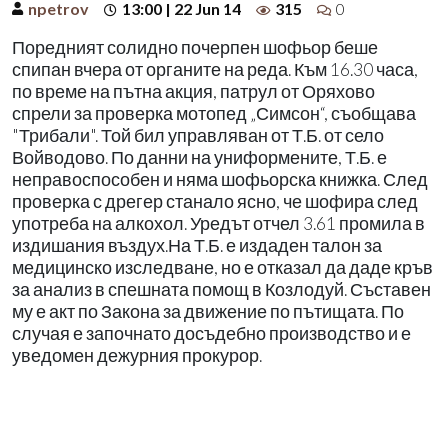
npetrov
13:00 | 22 Jun 14
315
0
Поредният солидно почерпен шофьор беше
спипан вчера от органите на реда. Към 16.30 часа,
по време на пътна акция, патрул от Оряхово
спрели за проверка мотопед „Симсон“, съобщава
"Трибали". Той бил управляван от Т.Б. от село
Войводово. По данни на униформените, Т.Б. е
неправоспособен и няма шофьорска книжка. След
проверка с дрегер станало ясно, че шофира след
употреба на алкохол. Уредът отчел 3.61 промила в
издишания въздух.На Т.Б. е издаден талон за
медицинско изследване, но е отказал да даде кръв
за анализ в спешната помощ в Козлодуй. Съставен
му е акт по Закона за движение по пътищата. По
случая е започнато досъдебно производство и е
уведомен дежурния прокурор.