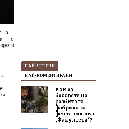
о на
ят – с
торото
НАЙ-ЧЕТЕНИ
НАЙ-КОМЕНТИРАНИ
ра
не
Кои са
зи,
босовете на
разбитата
фабрика за
фентанил във
„Факултета“?