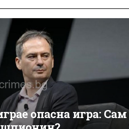
играе опасна игра: Сам
о шпионин?