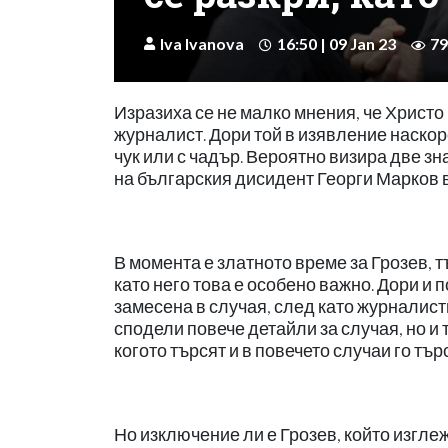
Iva Ivanova
16:50 | 09 Jan 23
79
Изразиха се не малко мнения, че Христо 
журналист. Дори той в изявление наскоро
чук или с чадър. Вероятно визира две зн
на българския дисидент Георги Марков 
В момента е златното време за Грозев, тъй
като него това е особено важно. Дори и
замесена в случая, след като журналисти
сподели повече детайли за случая, но и 
когото търсят и в повечето случаи го тъ
Но изключение ли е Грозев, който изгле