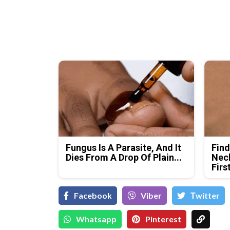
Fungus Is A Parasite, And It
Find
Dies From A Drop Of Plain...
Neck
Firs
Facebook
Viber
Тwitter
Whatsapp
Pinterest