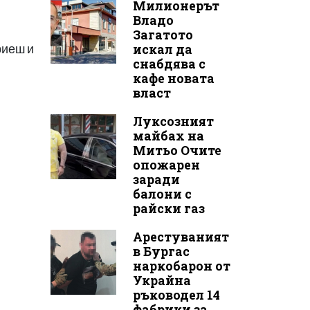
Милионерът
Владо
Загатото
искал да
риеш и
снабдява с
кафе новата
власт
Луксозният
майбах на
Митьо Очите
опожарен
заради
балони с
райски газ
Арестуваният
в Бургас
наркобарон от
Украйна
ръководел 14
фабрики за