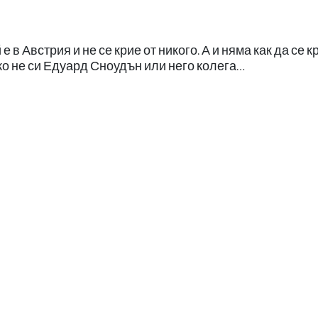
в Австрия и не се крие от никого. А и няма как да се к
ако не си Едуард Сноудън или него колега…