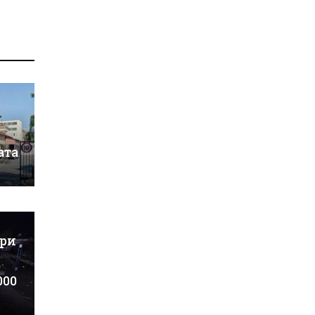
ата
ъри
000