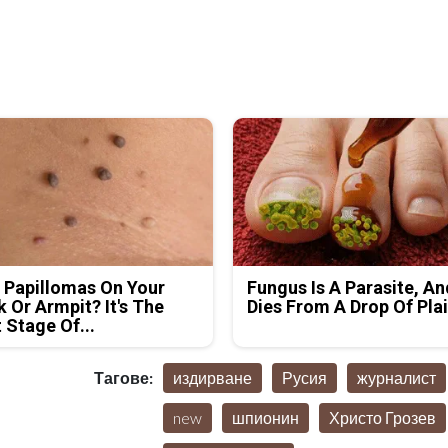
 Papillomas On Your
Fungus Is A Parasite, An
 Or Armpit? It's The
Dies From A Drop Of Plai
t Stage Of...
Тагове:
издирване
Русия
журналист
new
шпионин
Христо Грозев