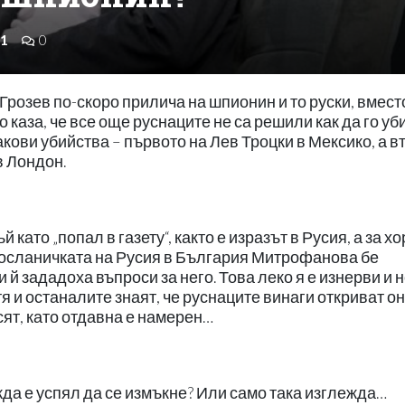
1
0
Грозев по-скоро прилича на шпионин и то руски, вмест
 каза, че все още руснаците не са решили как да го уби
акови убийства – първото на Лев Троцки в Мексико, а в
в Лондон.
 като „попал в газету“, както е изразът в Русия, а за хо
 посланичката на Русия в България Митрофанова бе
 й зададоха въпроси за него. Това леко я е изнерви и 
тя и останалите знаят, че руснаците винаги откриват он
рсят, като отдавна е намерен…
жда е успял да се измъкне? Или само така изглежда…