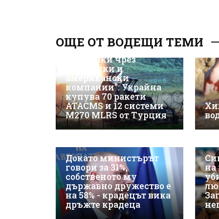
ОЩЕ ОТ ВОДЕЩИ ТЕМИ
"Доставки чрез
български и
американски
компании": Украйна
купува 70 ракети
ATACMS и 12 системи
Хи
M270 MLRS от Турция
во
Докато министърът
Си
говори за 31%,
на
собственото му
уб
държавно дружество е
лю
на 58% - крадецът вика
Заг
дръжте крадеца
не