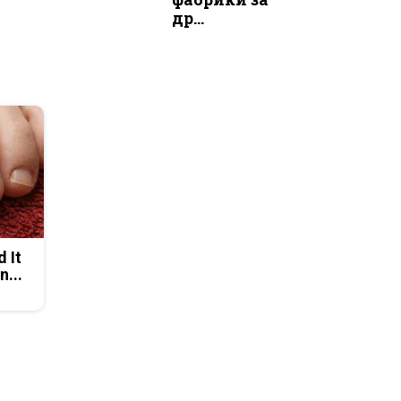
др...
d It
n...