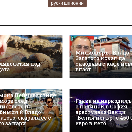
руски шпионин
Милионерът Владо
Загатото искал да
лядолетия под
снабдява с кафе нов
дата
власт
мона Пейчева отиде
 море след
Гонка на наркодил
ийството на
с полицаи в София,
бимия й Владо
арестуваха Венци
атото, скарала се с
"Белия негър" с 460 
го за пари
евро в него