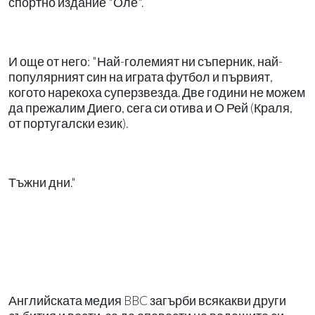
спортно издание "Оле".
И още от него: "Най-големият ни съперник, най-
популярният син на играта футбол и първият,
когото нарекоха суперзвезда. Две години не можем
да прежалим Диего, сега си отива и О Рей (Краля,
от португалски език).
Тъжни дни."
Английската медия BBC загърби всякакви други