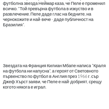
футболна звезда Неймар каза, че Пеле е променил
всичко. "Той превърна футбола в изкуство и в
развлечение. Пеле даде глас на бедните, на
чернокожите и най-вече - даде публичност на
Бразилия".
Звездата на Франция Килиан Мбапе написа "Краля
на футбола ни напусна", а героят от Световното
първенство по футбол в Англия през 1966 г. сър
Джеф Хърст заяви, че Пеле е най-добрият, срещу
когото някога е играл.