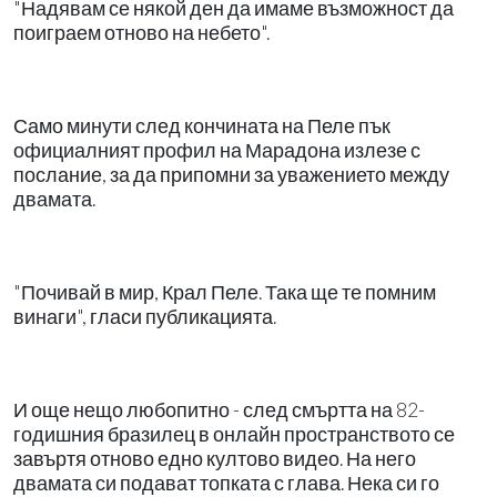
"Надявам се някой ден да имаме възможност да
поиграем отново на небето".
Само минути след кончината на Пеле пък
официалният профил на Марадона излезе с
послание, за да припомни за уважението между
двамата.
"Почивай в мир, Крал Пеле. Така ще те помним
винаги", гласи публикацията.
И още нещо любопитно - след смъртта на 82-
годишния бразилец в онлайн пространството се
завъртя отново едно култово видео. На него
двамата си подават топката с глава. Нека си го