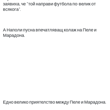
заявиха, че "той направи футбола по-велик от
всякога".
А Наполи пусна впечатляващ колаж на Пеле и
Марадона.
Едно велико приятелство между Пеле и Марадона.