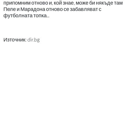
припомним отново и, кой знае, може би някъде там
Пеле и Марадона отново се забавляват с
футболната топка...
Източник: dir.bg