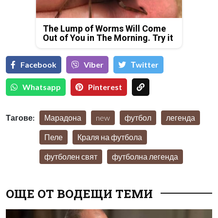
The Lump of Worms Will Come
Out of You in The Morning. Try it
Facebook
Viber
Тwitter
Whatsapp
Pinterest
Тагове:
Марадона
new
футбол
легенда
Пеле
Краля на футбола
футболен свят
футболна легенда
ОЩЕ ОТ ВОДЕЩИ ТЕМИ