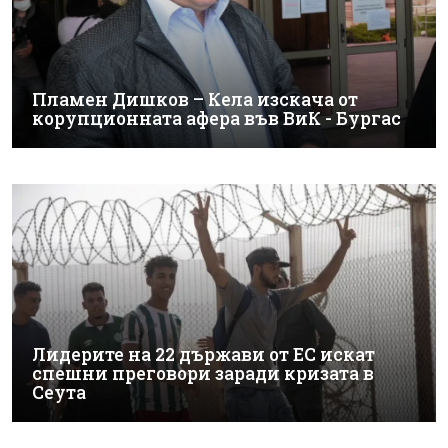
Пламен Дишков – Кела изскача от
корупционната афера във ВиК - Бургас
Лидерите на 22 държави от ЕС искат
спешни преговори заради кризата в
Сеута