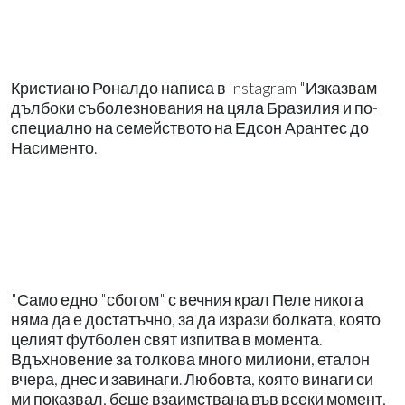
Кристиано Роналдо написа в Instagram "Изказвам
дълбоки съболезнования на цяла Бразилия и по-
специално на семейството на Едсон Арантес до
Насименто.
"Само едно "сбогом" с вечния крал Пеле никога
няма да е достатъчно, за да изрази болката, която
целият футболен свят изпитва в момента.
Вдъхновение за толкова много милиони, еталон
вчера, днес и завинаги. Любовта, която винаги си
ми показвал, беше взаимствана във всеки момент,