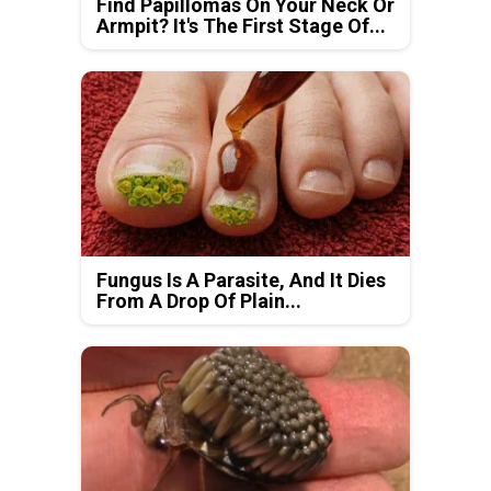
Find Papillomas On Your Neck Or
Armpit? It's The First Stage Of...
Fungus Is A Parasite, And It Dies
From A Drop Of Plain...