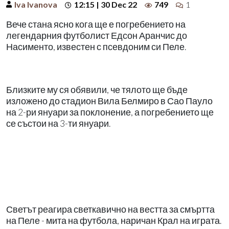
Iva Ivanova
12:15 | 30 Dec 22
749
1
Вече стана ясно кога ще е погребението на
легендарния футболист Едсон Аранчис до
Насименто, известен с псевдоним си Пеле.
Близките му ся обявили, че тялото ще бъде
изложено до стадион Вила Белмиро в Сао Пауло
на 2-ри януари за поклонение, а погребението ще
се състои на 3-ти януари.
Светът реагира светкавично на вестта за смъртта
на Пеле - мита на футбола, наричан Крал на играта.