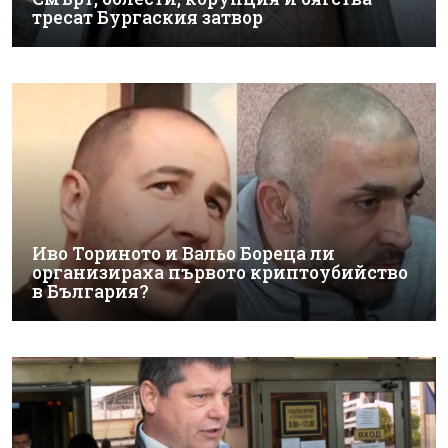
тресат Бургаския затвор
Иво Ториното и Вальо Бореца ли
организираха първото криптоубийство
в България?