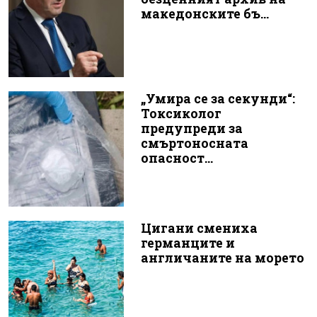
македонските бъ...
„Умира се за секунди“:
Токсиколог
предупреди за
смъртоносната
опасност...
Цигани смениха
германците и
англичаните на морето