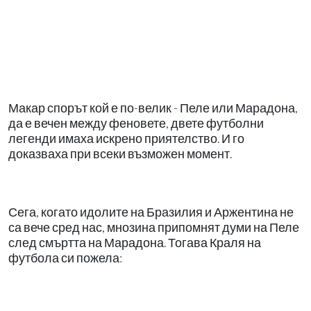
Макар спорът кой е по-велик - Пеле или Марадона,
да е вечен между феновете, двете футболни
легенди имаха искрено приятелство. И го
доказваха при всеки възможен момент.
Сега, когато идолите на Бразилия и Аржентина не
са вече сред нас, мнозина припомнят думи на Пеле
след смъртта на Марадона. Тогава Краля на
футбола си пожела: