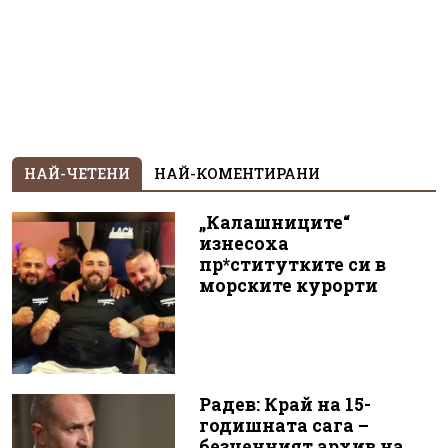
НАЙ-ЧЕТЕНИ
НАЙ-КОМЕНТИРАНИ
„Калашниците“
изнесоха
пр*ститутките си в
морските курорти
Радев: Край на 15-
годишната сага –
безценният архив на