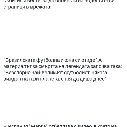
събития и вести, за да оповести на водещите си
страници в мрежата:
"Бразилската футболна икона си отиде". А
материалът за смъртта на легендата започва така:
"Безспорно най-великият футболист, някога
виждан на тази планета, спря да диша днес."
В Испания "Марка" отбелязва с видео, в което на