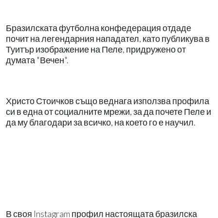
Бразилската футболна конфедерация отдаде
почит на легендарния нападател, като публикува в
Туитър изображение на Пеле, придружено от
думата "Вечен".
Христо Стоичков също веднага използва профила
си в една от социалните мрежи, за да почете Пеле и
да му благодари за всичко, на което го е научил.
В своя Instagram профил настоящата бразилска