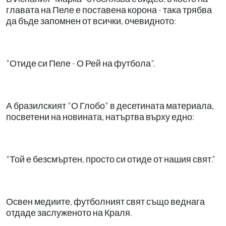
главата на Пеле е поставена корона - така трябва
да бъде запомнен от всички, очевидното:
"Отиде си Пеле - О Рей на футбола".
А бразилският "О Глобо" в десетината материала,
посветени на новината, натъртва върху едно:
"Той е безсмъртен, просто си отиде от нашия свят."
Освен медиите, футболният свят също веднага
отдаде заслуженото на Краля.