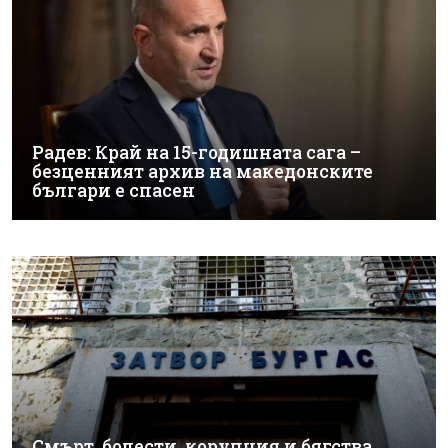
Радев: Край на 15-годишната сага –
безценният архив на македонските
българи е спасен
Смърт, болести, корупция и бягства