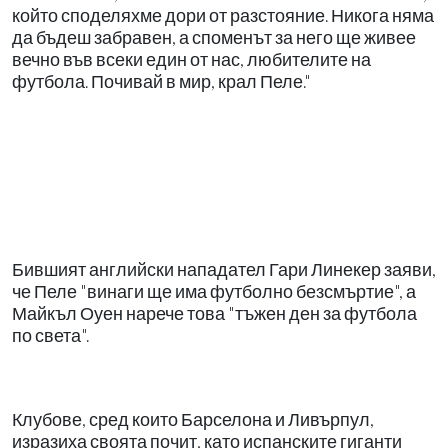
който споделяхме дори от разстояние. Никога няма
да бъдеш забравен, а споменът за него ще живее
вечно във всеки един от нас, любителите на
футбола. Почивай в мир, крал Пеле."
Бившият английски нападател Гари Линекер заяви,
че Пеле "винаги ще има футболно безсмъртие", а
Майкъл Оуен нарече това "тъжен ден за футбола
по света".
Клубове, сред които Барселона и Ливърпул,
изразиха своята почит, като испанските гиганти