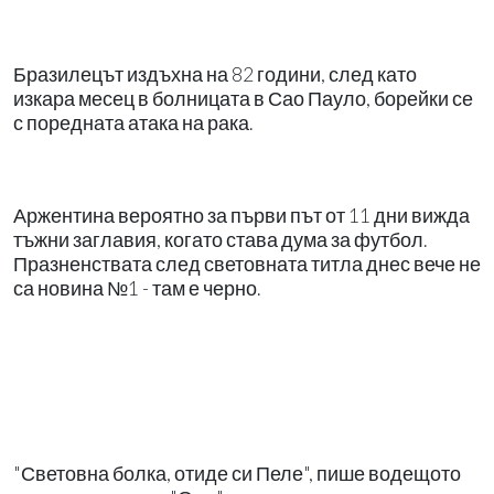
Бразилецът издъхна на 82 години, след като
изкара месец в болницата в Сао Пауло, борейки се
с поредната атака на рака.
Аржентина вероятно за първи път от 11 дни вижда
тъжни заглавия, когато става дума за футбол.
Празненствата след световната титла днес вече не
са новина №1 - там е черно.
"Световна болка, отиде си Пеле", пише водещото