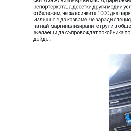
свято за живи и мъртви място, цари безн
репортерката, а десетки други медии ус
отбележим, че за всичките 1000 дка пар
Излишно е да казваме, че заради специ
на най-маргинализираните групи в общес
Желаещи да съпровождат покойника по п
дойде”.