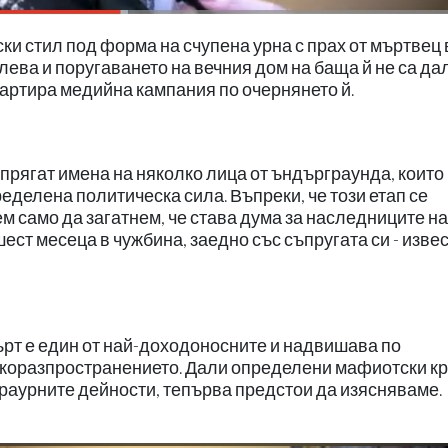
и стил под форма на счупена урна с прах от мъртвец 
ева и поругаването на вечния дом на баща й не са да
тартира медийна кампания по очернянето й.
прягат имена на няколко лица от ъндърграунда, които
еделена политическа сила. Въпреки, че този етап се
 само да загатнем, че става дума за наследниците на
ест месеца в чужбина, заедно със съпругата си - изве
мърт е един от най-доходоносните и надвишава по
наркоразпространението. Дали определени мафиотски к
траурните дейности, тепърва предстои да изясняваме.