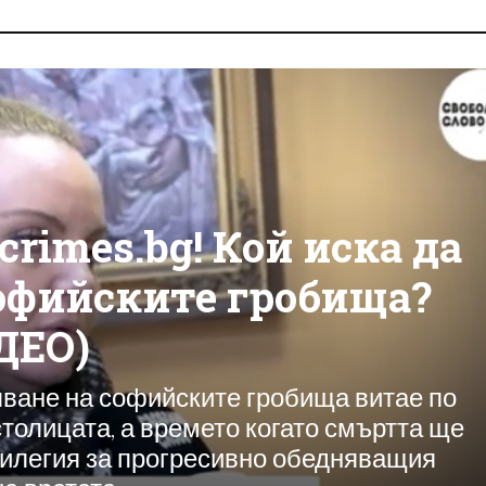
crimes.bg! Кой иска да
офийските гробища?
ДЕО)
ване на софийските гробища витае по
толицата, а времето когато смъртта ще
вилегия за прогресивно обедняващия