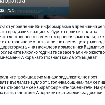
на вратата
25
0
кръг от управленци Ви информирахме в предишния ре
алът предизвика същинска буря от нови сигнали на
ято достоверност в момента проверяваме гласи, че е 
е и отстраняване от длъжност на настоящото ръковод
 директорката Яна Паскалева и заместника й Димитър
последните няколко години те са засегнали множество
знесмени. А хора като тях знаят как да отмъщават.
тралните гробища вече минава задължително през
вят и възлагат изцяло от Столична община - там се пи
те и отново там се избират фирмите-победители. Накра
 на изпълнители. А поръчките са сладки - за десетки