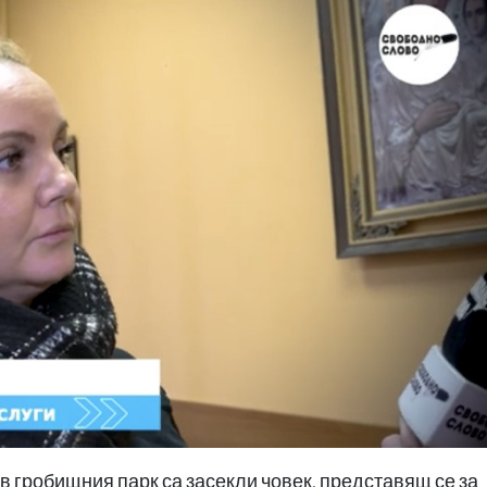
в гробищния парк са засекли човек, представящ се за