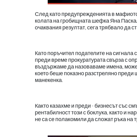
След като предупрежденията в мафиотск
колата на гробищната шефка Яна Паскал
очаквания резултат, сега трябвало да с
Като поръчител подателите на сигнала с
преди време прокуратурата свърза с опр
въздържаме да назоваваме имена, можем
което беше показно разстреляно преди ш
манекенка.
Както казахме и преди - бизнесът със с
рентабилност този с боклука, както и 
не са се полакомили да сложат ръка на 