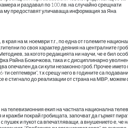
камера и раздавал по 100 лв. на случайно срещнати
 да му предоставят уличаваща информация за Яна
в края на м. ноември т.г., по една от големите национ
атителни по своя характер деяния на централните гро
етодиев, за когото редакцията ни научи, че е бил осо
фка Райна Божичкова, така и с дисциплинарно уволне
ва опечален да си купи незаконно гроб. Прочее името 
“6-ти септември”, т.к срещу него в годините са подаван
се е стигнало до реализации от страна на МВР, можем
о на телевизионния екип на частната национална телев
 и кражби покрай гробищата, започват да гърмят пира
с пушек и пукот са впечатляващи, а внушението е, че н