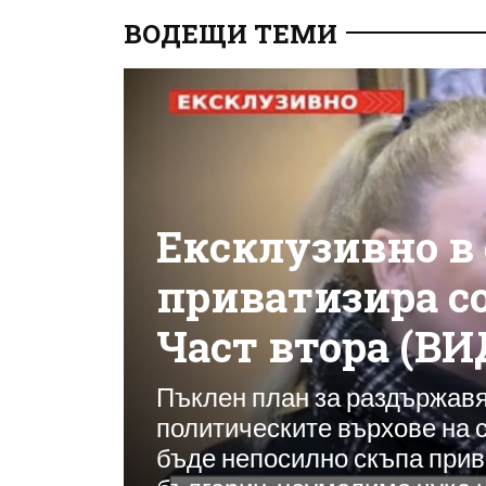
ВОДЕЩИ ТЕМИ
Ексклузивно в 
приватизира с
Част втора (ВИ
Пъклен план за раздържавя
политическите върхове на с
бъде непосилно скъпа при