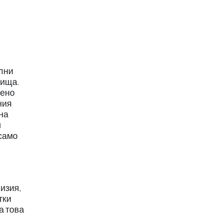
ални
бища.
бено
ния
на
и
 само
изия,
тки
а това