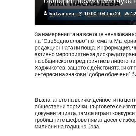
българин, неумолимо чука 
Iva Ivanova
10:00 | 04 Jan 24
12
За намеренията на все още неназован 
на “Свободно слово” по темата. Матери
редакционната ни поща. Информация, чи
активно мероприятие за дискредитиран
на общинското предприятие в лицето на
Хаджикотев, защото с действията си от 
интереси на знакови “добре облечени” би
Възлагането на всички дейности на цен
обществени поръчки. Търговете се изгот
документацията, там се играят конкурси
гробищните шефове нямат досег с избора
милиони на годишна база.