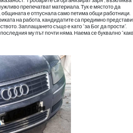
аказаност. “Гробарите си организират заря”, възкликва
лужливо препечатват материала. Тук е мястото да
к, общината е отпуснала само петима общи работници.
фиката на работа, кандидатите са предимно представ
твото. Заплащането също е като “за Бог да прости”.
оследния му път почти няма. Наема се буквално “как