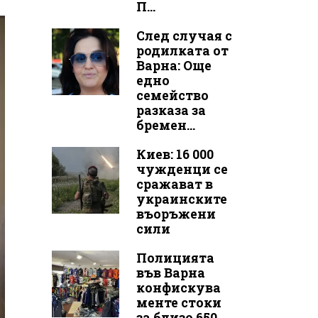
П...
След случая с
родилката от
Варна: Още
едно
семейство
разказа за
бремен...
Киев: 16 000
чужденци се
сражават в
украинските
въоръжени
сили
Полицията
във Варна
конфискува
менте стоки
за близо 650