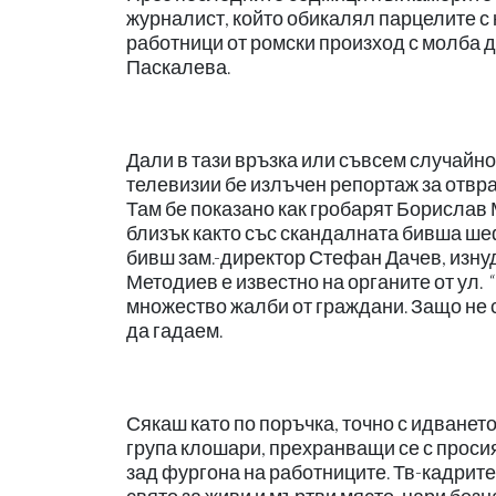
журналист, който обикалял парцелите с 
работници от ромски произход с молба
Паскалева.
Дали в тази връзка или съвсем случайно, 
телевизии бе излъчен репортаж за отвр
Там бе показано как гробарят Борислав М
близък както със скандалната бивша ше
бивш зам.-директор Стефан Дачев, изнуд
Методиев е известно на органите от ул.
множество жалби от граждани. Защо не 
да гадаем.
Сякаш като по поръчка, точно с идванет
група клошари, прехранващи се с просия
зад фургона на работниците. Тв-кадрите 