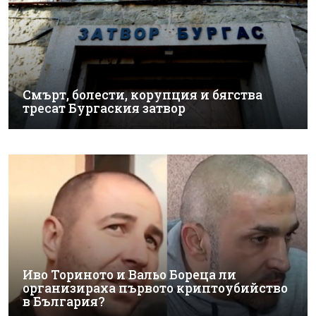
Смърт, болести, корупция и бягства
тресат Бургаския затвор
Иво Ториното и Вальо Бореца ли
организираха първото криптоубийство
в България?