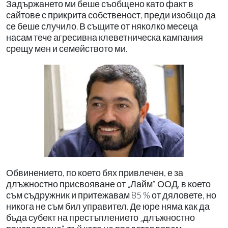
Задържането ми беше съобщено като факт в
сайтове с прикрита собственост, преди изобщо да
се беше случило. В същите от няколко месеца
насам тече агресивна клеветническа кампания
срещу мен и семейството ми.
Обвинението, по което бях привлечен, е за
длъжностно присвояване от „Лайм“ ООД, в което
съм съдружник и притежавам 85 % от дяловете, но
никога не съм бил управител. Де юре няма как да
бъда субект на престъплението „длъжностно