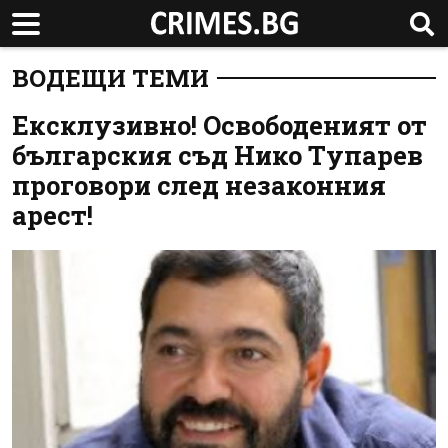
ВОДЕЩИ ТЕМИ
Ексклузивно! Освободеният от
българския съд Нико Тупарев
проговори след незаконния
арест!