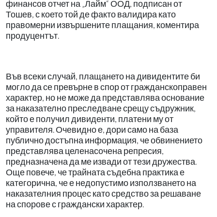
финансов отчет на „Лайм“ ООД, подписан от
Тошев, с което той де факто валидира като
правомерни извършените плащания, коментира
продуцентът.
Във всеки случай, плащането на дивидентите би
могло да се превърне в спор от гражданскоправен
характер, но не може да представлява основание
за наказателно преследване срещу съдружник,
който е получил дивиденти, платени му от
управителя. Очевидно е, дори само на база
публично достъпна информация, че обвинението
представлява целенасочена репресия,
предназначена да ме извади от тези дружества.
Още повече, че трайната съдебна практика е
категорична, че е недопустимо използването на
наказателния процес като средство за решаване
на спорове с граждански характер.