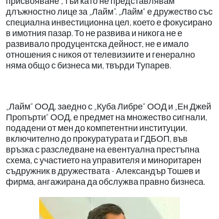
присвояване“, тъй като не представлявам
длъжностно лице за „Лайм”. „Лайм“ е дружество със
специална инвестиционна цел, което е фокусирано
в имотния пазар. То не развива и никога не е
развивало продуцентска дейност, не е имало
отношения с никоя от телевизиите и генерално
няма общо с бизнеса ми, твърди Тупарев.
„Лайм“ ООД, заедно с „Куба Либре“ ООД и „Ен Джей
Пропърти“ ООД, е предмет на множество сигнали,
подадени от мен до компетентни институции,
включително до прокуратурата и ГДБОП, във
връзка с разследване на евентуална престъпна
схема, с участието на управителя и миноритарен
съдружник в дружествата - Александър Тошев и
фирма, ангажирана да обслужва правно бизнеса.