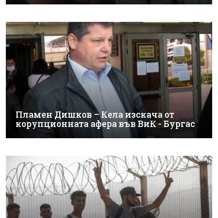
Пламен Дишков – Кела изскача от
корупционната афера във ВиК - Бургас