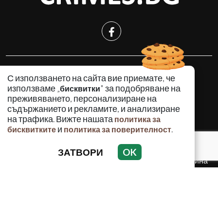
КРИМИНАЛНО
С използването на сайта вие приемате, че
ИНЦИДЕНТИ
използваме „
" за подобряване на
бисквитки
АНАЛИЗИ
преживяването, персонализиране на
съдържанието и рекламите, и анализиране
ПО СВЕТА
на трафика. Вижте нашата
политика за
ВОДЕЩИ ТЕМИ
и
.
бисквитките
политика за поверителност
ЗАТВОРИ
OK
Използването и публикуването на част или цялото
съдържание на Crimes.BG без разрешение на Медийна
група Асмара ЕООД е забранено.
© 2010 - 2026 | Crimes.BG. Всички права запазени.