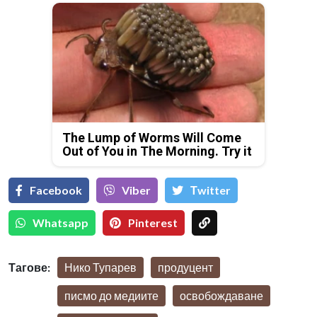
The Lump of Worms Will Come
Out of You in The Morning. Try it
Facebook
Viber
Тwitter
Whatsapp
Pinterest
Тагове:
Нико Тупарев
продуцент
писмо до медиите
освобождаване