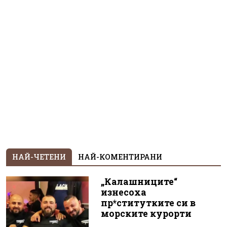
НАЙ-ЧЕТЕНИ
НАЙ-КОМЕНТИРАНИ
„Калашниците“
изнесоха
пр*ститутките си в
морските курорти