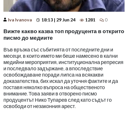
Iva Ivanova
18:13 | 29 Jun 24
1281
0
Вижте какво казва топ продуцента в открито
писмо до медиите
Във връзка със събитията от последните дни и
месеци, в които името ми беше намесено в кални
медийни мероприятия, институционална репресия
и последвало задържане, а впоследствие
освобождаване поради липса на всякакви
доказателства, бих искал да уточня фактите и да
поставя няколко въпроса на общественото
внимание. Това заяви в отворено писмо
продуцентът Нико Тупарев след като съдът го
освободи от незаконния арест.