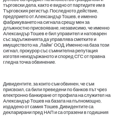
търговски дела, както е видно от партидите им в
Търговския регистър. Последното действие,
предприето от Александър Тошев, е именно
фабрикуването на сигнала срещу мен за
длъжностно присвояване, независимо, че именно
Александър Тошев е бил управител и натоварен
със задълженията да управлява сметките и
имуществото на „Лайм“ ООД. Именно на база този
сигнал, прокурор със съмнителна репутация
изготвя неиздържаното и според СГС от правна
гледна точка обвинение.
Дивидентите, за които съм обвинен, че съм
присвоил, са били преведени по банков път чрез
електронно банкиране от профила на служител на
Александър Тошев на базата на пълномощно,
издадено от самия Тошев. Дивидентите са
декларирани пред НАП и са отразени в годишния