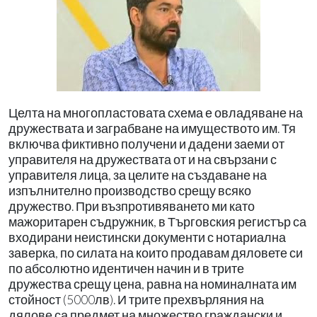
Целта на многопластовата схема е овладяване на
дружествата и заграбване на имуществото им. Тя
включва фиктивно получени и дадени заеми от
управителя на дружествата от и на свързани с
управителя лица, за целите на създаване на
изпълнително производство срещу всяко
дружество. При възпротивяването ми като
мажоритарен съдружник, в Търговския регистър са
входирани неистински документи с нотариална
заверка, по силата на които продавам дяловете си
по абсолютно идентичен начин и в трите
дружества срещу цена, равна на номиналната им
стойност (5000лв). И трите прехвърляния на
дялове са предмет на множество граждански и