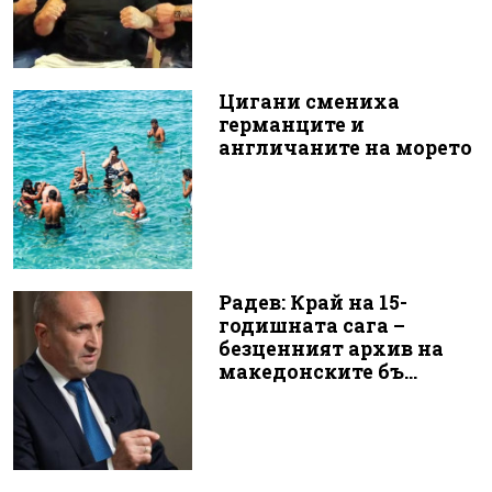
Цигани смениха
германците и
англичаните на морето
Радев: Край на 15-
годишната сага –
безценният архив на
македонските бъ...