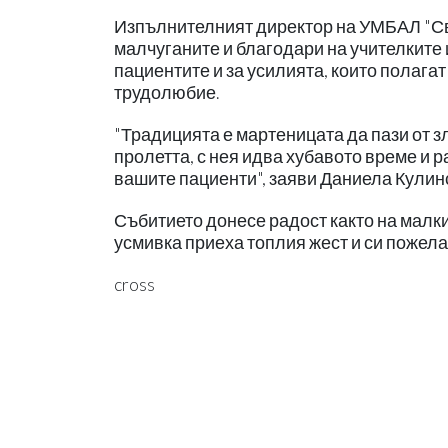
Изпълнителният директор на УМБАЛ "Св
малчуганите и благодари на учителките 
пациентите и за усилията, които полага
трудолюбие.
"Традицията е мартеницата да пази от зл
пролетта, с нея идва хубавото време и р
вашите пациенти", заяви Даниела Кулинс
Събитието донесе радост както на малкит
усмивка приеха топлия жест и си пожела
cross