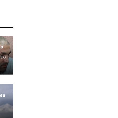
ьо
ото
на