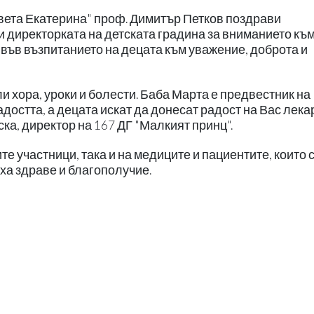
ета Екатерина" проф. Димитър Петков поздрави
и директорката на детската градина за вниманието къ
т във възпитанието на децата към уважение, доброта и
и хора, уроки и болести. Баба Марта е предвестник на
адостта, а децата искат да донесат радост на Вас лека
ка, директор на 167 ДГ "Малкият принц".
е участници, така и на медиците и пациентите, които 
ха здраве и благополучие.