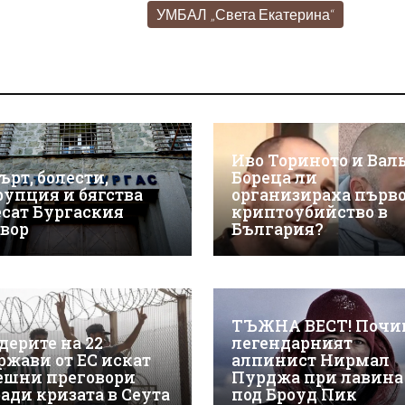
УМБАЛ „Света Екатерина“
Иво Ториното и Вал
ърт, болести,
Бореца ли
рупция и бягства
организираха първ
есат Бургаския
криптоубийство в
твор
България?
ТЪЖНА ВЕСТ! Почи
дерите на 22
легендарният
ржави от ЕС искат
алпинист Нирмал
ешни преговори
Пурджа при лавина
ради кризата в Сеута
под Броуд Пик