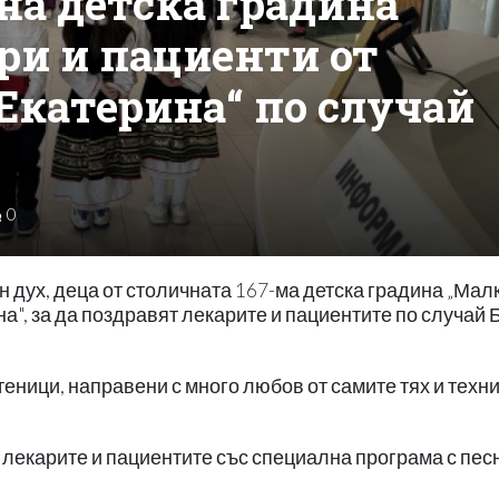
на детска градина
ри и пациенти от
Екатерина“ по случай
0
н дух, деца от столичната 167-ма детска градина „Мал
", за да поздравят лекарите и пациентите по случай 
еници, направени с много любов от самите тях и техн
 лекарите и пациентите със специална програма с пес