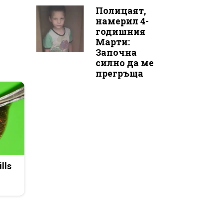
Полицаят,
намерил 4-
годишния
Марти:
Започна
силно да ме
прегръща
lls