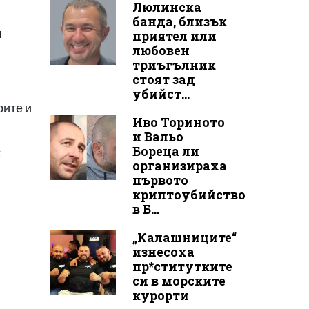
Люлинска
банда, близък
м
приятел или
любовен
триъгълник
стоят зад
убийст...
рите и
Иво Ториното
и Вальо
Бореца ли
с
организираха
първото
криптоубийство
в Б...
„Калашниците“
изнесоха
пр*ститутките
си в морските
курорти