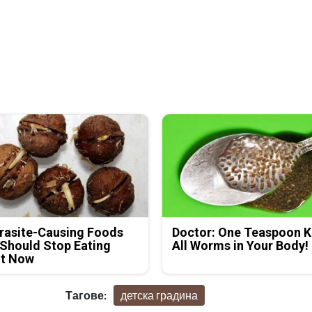
rasite-Causing Foods
Doctor: One Teaspoon Ki
Should Stop Eating
All Worms in Your Body!
ht Now
Тагове:
детска градина