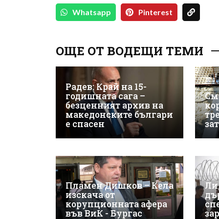
Whatsapp
Pinterest
ОЩЕ ОТ ВОДЕЩИ ТЕМИ
Радев: Край на 15-
годишната сага –
См
безценният архив на
ко
македонските българи
тр
е спасен
за
Пламен Дишков – Кела
Ли
изскача от
дъ
корупционната афера
сп
във ВиК - Бургас
за