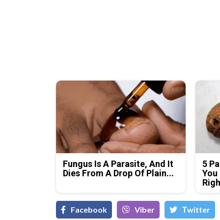
Fungus Is A Parasite, And It
5 Pa
Dies From A Drop Of Plain...
You 
Rig
Facebook
Viber
Тwitter