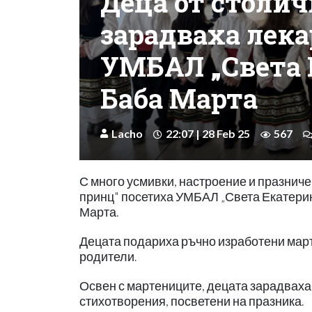
Деца от столич
зарадваха лека
УМБАЛ „Света 
Баба Марта
Lacho
22:07 | 28 Feb 25
567
С много усмивки, настроение и празниче
принц" посетиха УМБАЛ „Света Екатерина
Марта.
Децата подариха ръчно изработени март
родители.
Освен с мартениците, децата зарадваха
стихотворения, посветени на празника.