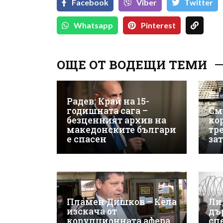
Facebook
Viber
Тwitter
Whatsapp
Pinterest
ОЩЕ ОТ ВОДЕЩИ ТЕМИ
Радев: Край на 15-
годишната сага –
См
безценният архив на
ко
македонските българи
тр
е спасен
за
Пламен Дишков – Кела
Ли
изскача от
дъ
корупционната афера
сп