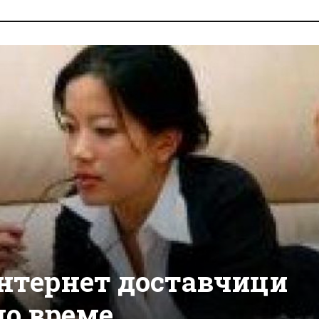
интернет доставчици
но време