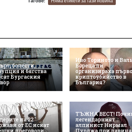
Тагове:
Няма етикети за тази новина
Иво Ториното и Вал
ърт, болести,
Бореца ли
рупция и бягства
организираха първ
есат Бургаския
криптоубийство в
твор
България?
ТЪЖНА ВЕСТ! Почи
дерите на 22
легендарният
ржави от ЕС искат
алпинист Нирмал
ешни преговори
Пурджа при лавина