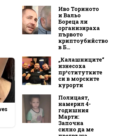
Иво Ториното
и Вальо
Бореца ли
организираха
първото
криптоубийство
в Б...
„Калашниците“
изнесоха
пр*ститутките
си в морските
курорти
Полицаят,
намерил 4-
ves
годишния
Марти:
Започна
силно да ме
прегръща