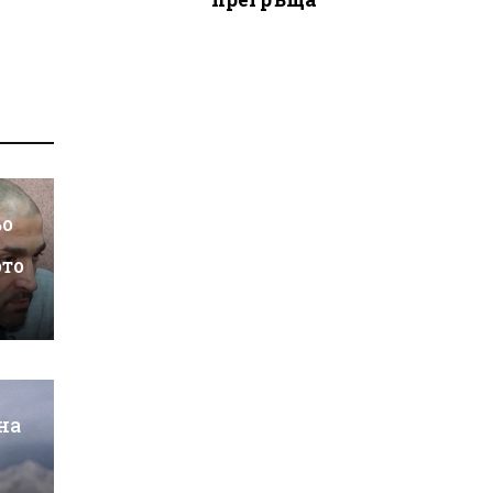
ьо
ото
на