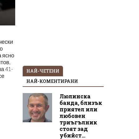
чески
о
а ясно
тов,
а 41-
НАЙ-ЧЕТЕНИ
се
НАЙ-КОМЕНТИРАНИ
Люлинска
банда, близък
приятел или
любовен
триъгълник
стоят зад
убийст...