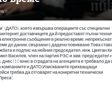
0
“ (ДАТО), която извършва операциите със специални
 интернет доставчиците да й предоставят пълни техни
а електронни съобщения в реално време, непрекъснат
еме до данни, свързани с дадено повикване.Това став
жбата и подпис на нейния председател, инж. Цветан Ки
мил Василев, член на партия РЗС и зам.-председател н
днес (10 юни) в сградата на агенцията е трябвало да 
а компаниите и ДАТО.Изискваните прихващащи
си трябва да отговарят на конкретни технически
Преса“.