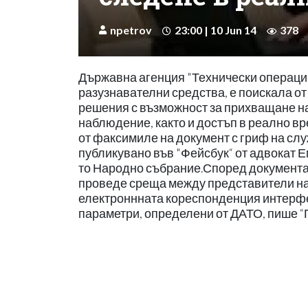
npetrov
23:00 | 10 Jun 14
378
Държавна агенция "Технически операции
разузнавателни средства, е поискала от
решения с възможност за прихващане н
наблюдение, както и достъп в реално вр
от факсимиле на документ с гриф на слу
публикувано във "Фейсбук“ от адвокат Е
то Народно събрание.Според документа, 
проведе среща между представители н
електроннната кореспонденция интерфей
параметри, определени от ДАТО, пише “