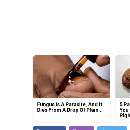
Fungus Is A Parasite, And It
5 Pa
Dies From A Drop Of Plain...
You 
Rig