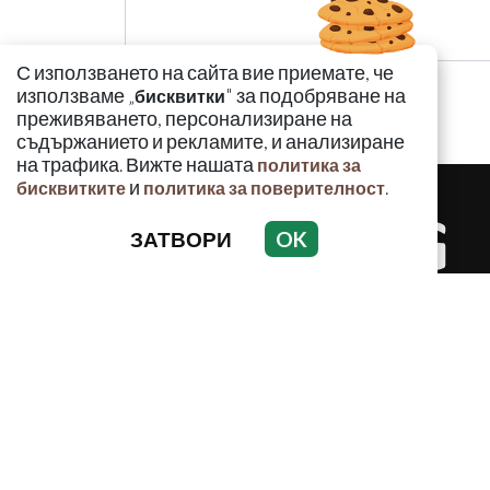
С използването на сайта вие приемате, че
използваме „
" за подобряване на
бисквитки
преживяването, персонализиране на
съдържанието и рекламите, и анализиране
на трафика. Вижте нашата
политика за
и
.
бисквитките
политика за поверителност
ЗАТВОРИ
OK
КРИМИНАЛ
Използването и публикуването на част или ц
разрешение на Медийна група Асмара ЕООД 
РЕКЛАМА
КОНТАКТ