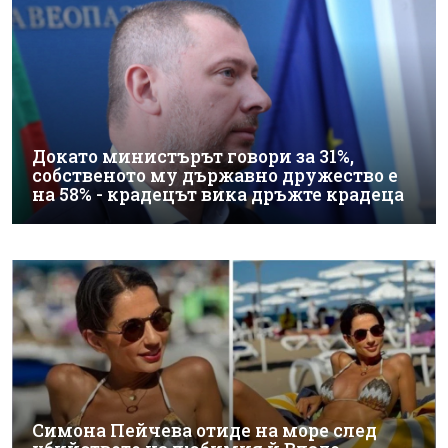
Докато министърът говори за 31%,
собственото му държавно дружество е
на 58% - крадецът вика дръжте крадеца
Симона Пейчева отиде на море след