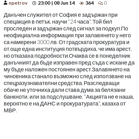
npetrov
23:00 | 08 Jun 14
364
0
Данъчен служител от София е задържан при
спецакция в петък, научи "24 часа". Той бил
проследен и задържан след сигнал за подкуп.По
неофициална информация при залавянето у него
са намерени 3000 лв. От градската прокуратура и
от още една институция потвърдиха, че има арест,
но отказаха подробности.Очаква се в понеделник
данъчният да бъде изправен пред съда с искане да
му бъде наложен постоянен арест.Залавянето на
чиновника станало възможно след използване на
спецразузнавателни средства. Разследващи
обаче не уточниха дали става дума за белязани
банкноти, или за подслушване. "Акцията не е наша,
вероятно е на ДАНС и прокуратурата", казаха от
МВР.