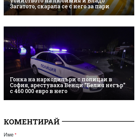
убийството на любимия й Владо
Загатото, скарала се с него за пари
Гонка на наркодилъри с полицаи в
София, арестуваха Венци "Белия негър"
с 460 000 евро в него
КОМЕНТИРАЙ
Име
*