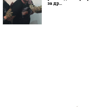
за др...