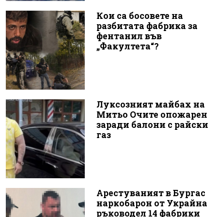
Кои са босовете на
разбитата фабрика за
фентанил във
„Факултета“?
Луксозният майбах на
Митьо Очите опожарен
заради балони с райски
газ
Арестуваният в Бургас
наркобарон от Украйна
ръководел 14 фабрики