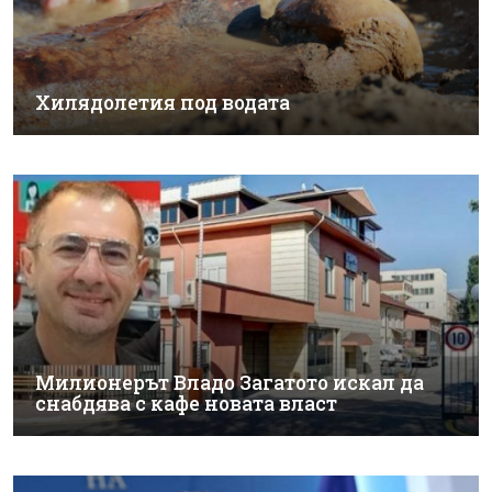
Хилядолетия под водата
Милионерът Владо Загатото искал да
снабдява с кафе новата власт