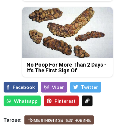
No Poop For More Than 2 Days -
It's The First Sign Of
Facebook
Viber
Тwitter
Whatsapp
Pinterest
Тагове:
Няма етикети за тази новина