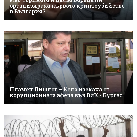
организираха първото криптоубийство
в България?
Пламен Дишков – Кела изскача от
корупционната афера във ВиК - Бургас