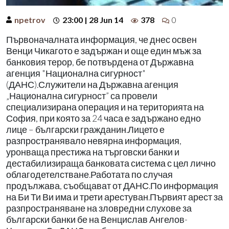
npetrov
23:00 | 28 Jun 14
378
0
Първоначалната информация, че днес освен
Венци Чикагото е задържан и още един мъж за
банковия терор, бе потвърдена от Държавна
агенция "Национална сигурност"
(ДАНС).Служители на Държавна агенция
„Национална сигурност” са провели
специализирана операция и на територията на
София, при която за 24 часа е задържано едно
лице – български гражданин.Лицето е
разпространявало невярна информация,
уронваща престижа на търговски банки и
дестабилизираща банковата система с цел лично
облагодетелстване.Работата по случая
продължава, съобщават от ДАНС.По информация
на Би Ти Ви има и трети арестуван.Първият арест за
разпространяване на зловредни слухове за
български банки бе на Венцислав Ангелов-