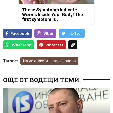
These Symptoms Indicate
Worms Inside Your Body! The
first symptom is ..
Facebook
Viber
Тwitter
Whatsapp
Pinterest
Тагове:
Няма етикети за тази новина
ОЩЕ ОТ ВОДЕЩИ ТЕМИ