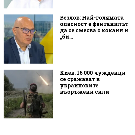
Безлов: Най-голямата
опасност е фентанилът
да се смесва с кокаин и
„би...
Киев: 16 000 чужденци
се сражават в
украинските
въоръжени сили