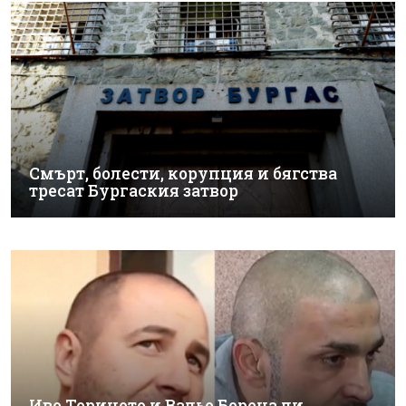
Смърт, болести, корупция и бягства
тресат Бургаския затвор
Иво Ториното и Вальо Бореца ли