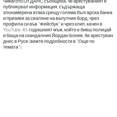
Чикагото.От ДАНС съобщиха, че арестуваният е
публикувал информация, съдържаща
злонамерена атака срещу голяма българска банка
и призиви за сваляне на валутния борд, чрез
профила си във "Фейсбук" и чрез клип, качен в
YouTube. 45-годишният мъж, който е бивш полицай
и баща на скандалния Йордан Бонев, бе арестуван
днес в Русе (вижте подробности в "Още по
темата").