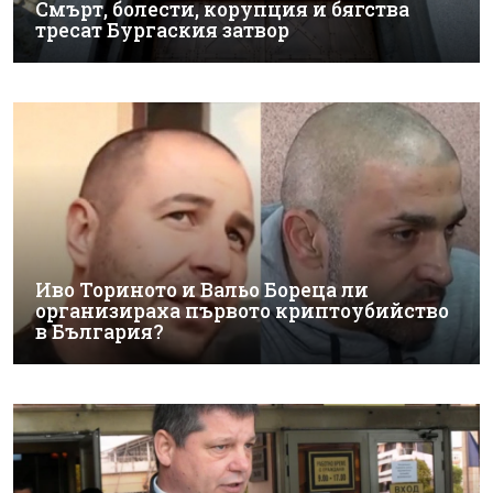
Смърт, болести, корупция и бягства
тресат Бургаския затвор
Иво Ториното и Вальо Бореца ли
организираха първото криптоубийство
в България?