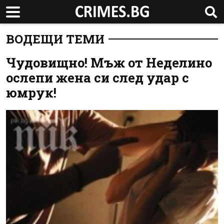
ВОДЕЩИ ТЕМИ
Чудовищно! Мъж от Неделино
ослепи жена си след удар с
юмрук!