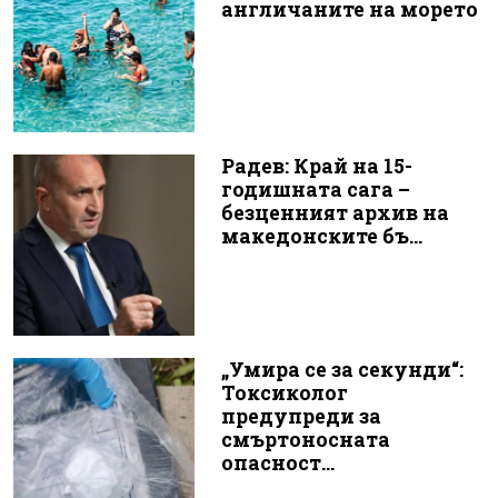
англичаните на морето
Радев: Край на 15-
годишната сага –
безценният архив на
македонските бъ...
„Умира се за секунди“:
Токсиколог
предупреди за
смъртоносната
опасност...