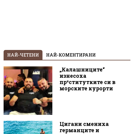
НАЙ-ЧЕТЕНИ
НАЙ-КОМЕНТИРАНИ
„Калашниците“
изнесоха
пр*ститутките си в
морските курорти
Цигани смениха
германците и