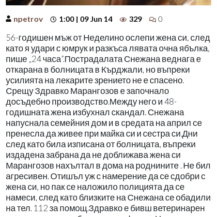
npetrov
1:00 | 09 Jun 14
329
0
56-годишен мъж от Неделино ослепи жена си, след
като я удари с юмрук и разкъса лявата очна ябълка,
пише „24 часа”.Пострадалата Снежана веднага е
откарана в болницата в Кърджали, но въпреки
усилията на лекарите зрението не е спасено.
Срещу Здравко Марангозов е започнало
досъдебно производство.Между него и 48-
годишната жена избухнал скандал. Снежана
напуснала семейния дом и в средата на април се
пренесла да живее при майка си и сестра си.Дни
след като била изписана от болницата, въпреки
издадена забрана да не доближава жена си
Марангозов нахълтал в дома на роднините . Не бил
агресивен. Отишъл уж с намерение да се сдобри с
жена си, но пак се наложило полицията да се
намеси, след като близките на Снежана се обадили
на тел. 112 за помощ.Здравко е бивш ветеринарен