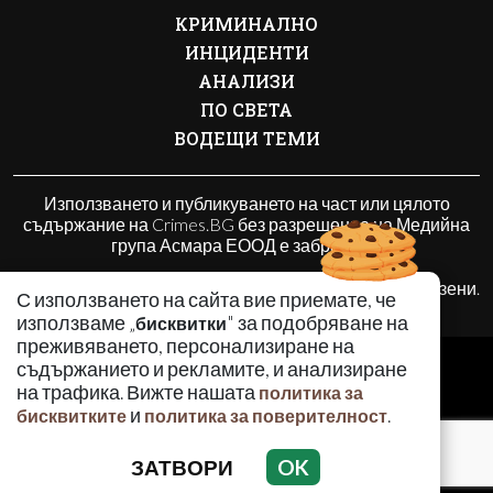
КРИМИНАЛНО
ИНЦИДЕНТИ
АНАЛИЗИ
ПО СВЕТА
ВОДЕЩИ ТЕМИ
Използването и публикуването на част или цялото
съдържание на Crimes.BG без разрешение на Медийна
група Асмара ЕООД е забранено.
© 2010 - 2026 | Crimes.BG. Всички права запазени.
С използването на сайта вие приемате, че
използваме „
" за подобряване на
бисквитки
преживяването, персонализиране на
РЕКЛАМА
съдържанието и рекламите, и анализиране
КОНТАКТИ
на трафика. Вижте нашата
политика за
и
.
бисквитките
политика за поверителност
ОБЩИ УСЛОВИЯ
ПОЛИТИКА ЗА ПОВЕРИТЕЛНОСТ
ЗАТВОРИ
OK
ПОЛИТИКА ЗА БИСКВИТКИТЕ