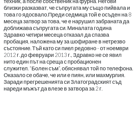
техник, а после собственик на фурна. Негови
близки разказват, че съпругата му също пийвала и
това го ядосвало.Преди седмица той е осъден на 8
месеца затвор за това, че е нарушил забраната да
доближава съпругата си. Миналата година
Здравко четири месеца отказал да спазва
пробация, наложена му за шофиране в нетрезво
състояние. Тъй като си пиел редовно - от ноември
2012 г. до февруари 2013 г., Здравко не се явил
нито един път на среща с пробационен
служител. “Болен съм”, обяснявал той по телефона.
Оказало се обаче, че или е пиян, или махмурлия.
Заради прегрешенията си Златоградският съд
нареди мъжът да влезе в затвора за 2 г.