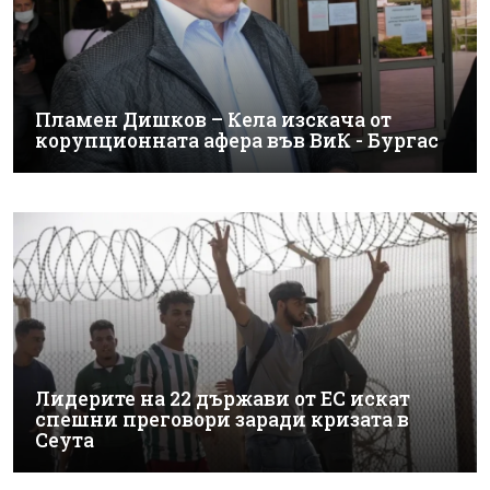
Пламен Дишков – Кела изскача от
корупционната афера във ВиК - Бургас
Лидерите на 22 държави от ЕС искат
спешни преговори заради кризата в
Сеута