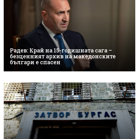
Радев: Край на 15-годишната сага –
безценният архив на македонските
българи е спасен