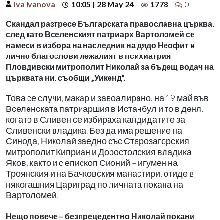
Iva Ivanova
10:05 | 28 May 24
1778
0
Скандал разтресе Българската православна църква,
след като Вселенският патриарх Вартоломей се
намеси в избора на наследник на дядо Неофит и
лично благослови лежалият в психиатрия
Пловдивски митрополит Николай за бъдещ водач на
църквата ни, съобщи „Уикенд”.
Това се случи, макар и завоалирано, на 19 май във
Вселенската патриаршия в Истанбул и то в деня,
когато в Сливен се избираха кандидатите за
Сливенски владика. Без да има решение на
Синода, Николай заедно със Старозагорския
митрополит Киприан и Доростолския владика
Яков, както и с епископ Сионий – игумен на
Троянския и на Бачковския манастири, отиде в
някогашния Цариград по личната покана на
Вартоломей.
Нещо повече – безпрецедентно Николай покани