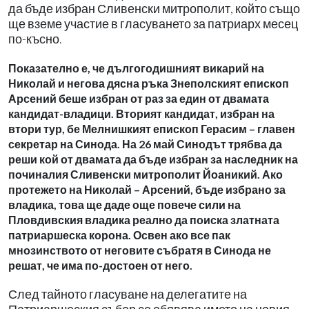
да бъде избран Сливенски митрополит, който също
ще вземе участие в гласуването за патриарх месец
по-късно.
Показателно е, че дългогодишният викарий на
Николай и негова дясна ръка Знеполският епископ
Арсений беше избран от раз за един от двамата
кандидат-владици. Вторият кандидат, избран на
втори тур, бе Мелнишкият епископ Герасим – главен
секретар на Синода. На 26 май Синодът трябва да
реши кой от двамата да бъде избран за наследник на
починалия Сливенски митрополит Йоаникий. Ако
протежето на Николай – Арсений, бъде избрано за
владика, това ще даде още повече сили на
Пловдивския владика реално да поиска златната
патриаршеска корона. Освен ако все пак
мнозинството от неговите събратя в Синода не
решат, че има по-достоен от него.
След тайното гласуване на делегатите на