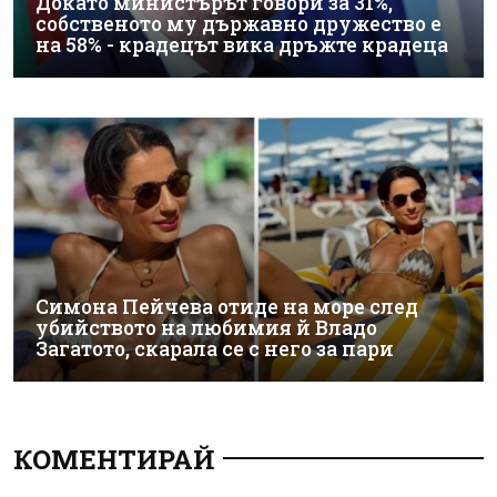
Докато министърът говори за 31%,
собственото му държавно дружество е
на 58% - крадецът вика дръжте крадеца
Симона Пейчева отиде на море след
убийството на любимия й Владо
Загатото, скарала се с него за пари
КОМЕНТИРАЙ