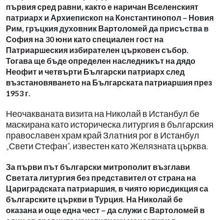
първия сред равни, както е наричан Вселенският
патриарх и Архиепископ на Константинопол – Новия
Рим, гръцкия духовник Вартоломей да присъства в
София на 30 юни като специален гост на
Патриаршеския избирателен църковен събор.
Тогава ще бъде определен наследникът на дядо
Неофит и четвърти Български патриарх след
възстановяването на Българската патриаршия през
1953 г.
Неочакваната визита на Николай в Истанбул бе
маскирана като историческа литургия в българския
православен храм край Златния рог в Истанбул
„Свети Стефан”, известен като Желязната църква.
За първи път български митрополит възглави
Светата литургия без представител от страна на
Цариградската патриаршия, в чиято юрисдикция са
българските църкви в Турция. На Николай бе
оказана и още една чест – да служи с Вартоломей в