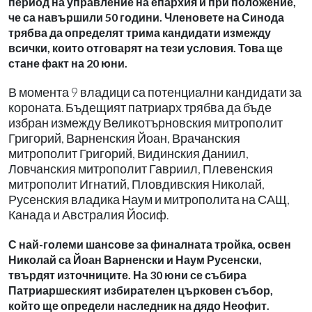
период на управление на епархия и при положение,
че са навършили 50 години. Членовете на Синода
трябва да определят трима кандидати измежду
всички, които отговарят на тези условия. Това ще
стане факт на 20 юни.
В момента 9 владици са потенциални кандидати за
короната. Бъдещият патриарх трябва да бъде
избран измежду Великотърновския митрополит
Григорий, Варненския Йоан, Врачанския
митрополит Григорий, Видинския Даниил,
Ловчанския митрополит Гавриил, Плевенския
митрополит Игнатий, Пловдивския Николай,
Русенския владика Наум и митрополита на САЩ,
Канада и Австралия Йосиф.
С най-големи шансове за финалната тройка, освен
Николай са Йоан Варненски и Наум Русенски,
твърдят източниците. На 30 юни се събира
Патриаршеският избирателен църковен събор,
който ще определи наследник на дядо Неофит.