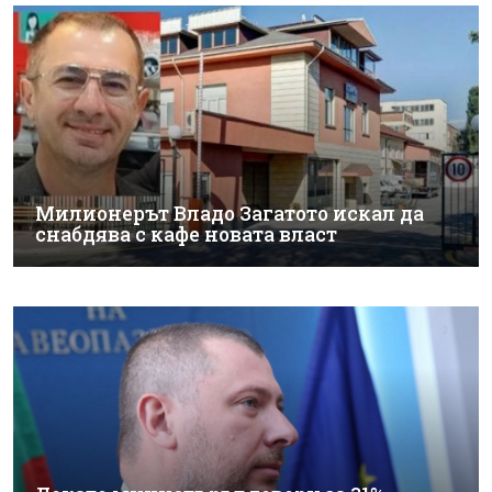
Милионерът Владо Загатото искал да
снабдява с кафе новата власт