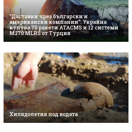
"Доставки чрез български и
американски компании": Украйна
купува 70 ракети ATACMS и 12 системи
M270 MLRS от Турция
Хилядолетия под водата