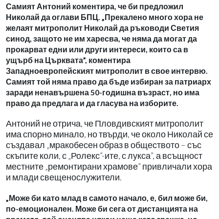
Самият Антоний коментира, че би предложил
Николай да оглави БПЦ. „Прекалено много хора не
желаят митрополит Николай да ръководи Светия
синод, защото не им харесва, че няма да могат да
прокарват едни или други интереси, които са в
ущърб на Църквата”, коментира
Западноевропейският митрополит в свое интервю.
Самият той няма право да бъде избиран за патриарх
заради ненавършена 50-годишна възраст, но има
право да предлага и да гласува на изборите.
Антоний не отрича, че Пловдивският митрополит
има спорно минало, но твърди, че около Николай се
създавал „мракобесен образ в обществото – със
скъпите коли, с „Ролекс”-ите, с лукса”, а всъщност
местните „ремонтирани храмове” привличали хора
и млади свещенослужители.
„Може би като млад в самото начало, е, бил може би,
по-емоционален. Може би сега от дистанцията на