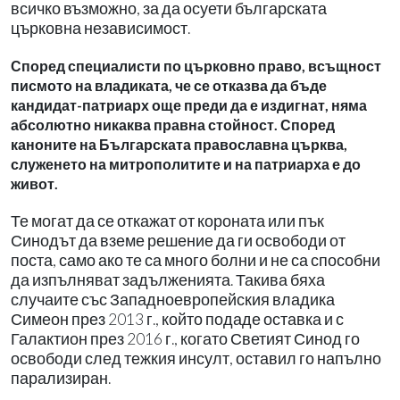
всичко възможно, за да осуети българската
църковна независимост.
Според специалисти по църковно право, всъщност
писмото на владиката, че се отказва да бъде
кандидат-патриарх още преди да е издигнат, няма
абсолютно никаква правна стойност. Според
каноните на Българската православна църква,
служенето на митрополитите и на патриарха е до
живот.
Те могат да се откажат от короната или пък
Синодът да вземе решение да ги освободи от
поста, само ако те са много болни и не са способни
да изпълняват задълженията. Такива бяха
случаите със Западноевропейския владика
Симеон през 2013 г., който подаде оставка и с
Галактион през 2016 г., когато Светият Синод го
освободи след тежкия инсулт, оставил го напълно
парализиран.