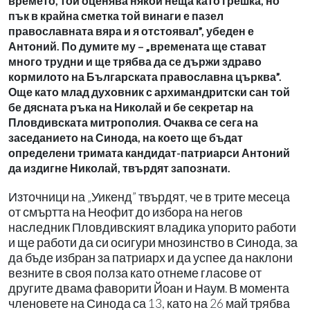
времето, той оценява някои неща като грешка, но
пък в крайна сметка той винаги е пазел
православната вяра и я отстоявал”, убеден е
Антоний. По думите му – „времената ще стават
много трудни и ще трябва да се държи здраво
кормилото на Българската православна църква”.
Още като млад духовник с архимандритски сан той
бе дясната ръка на Николай и бе секретар на
Пловдивската митрополия. Очаква се сега на
заседанието на Синода, на което ще бъдат
определени тримата кандидат-патриарси Антоний
да издигне Николай, твърдят запознати.
Източници на „Уикенд” твърдят, че в трите месеца
от смъртта на Неофит до избора на негов
наследник Пловдивският владика упорито работи
и ще работи да си осигури мнозинство в Синода, за
да бъде избран за патриарх и да успее да наклони
везните в своя полза като отнеме гласове от
другите двама фаворити Йоан и Наум. В момента
членовете на Синода са 13, като на 26 май трябва