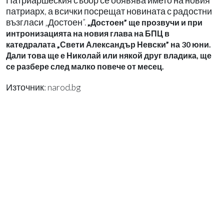
Патриаршеския събор се обявява името на новия
патриарх, а всички посрещат новината с радостни
възгласи „Достоен”.
„Достоен” ще прозвучи и при
интронизацията на новия глава на БПЦ в
катедралата „Свети Александър Невски” на 30 юни.
Дали това ще е Николай или някой друг владика, ще
се разбере след малко повече от месец.
Източник: narod.bg