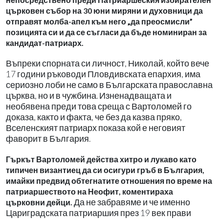
църковен събор на 30 юни миряни и духовници да
отправят молба-апел към него „да преосмисли”
позицията си и да се съгласи да бъде номиниран за
кандидат-патриарх.
Въпреки спорната си личност, Николай, който вече
17 години ръководи Пловдивската епархия, има
сериозно лоби не само в Българската православна
църква, но и в чужбина. Изненадващата и
необявена преди това среща с Вартоломей го
доказа, както и факта, че без да казва пряко,
Вселенският патриарх показа кой е неговият
фаворит в България.
Гъркът Вартоломей действа хитро и лукаво като
типичен византиец да си осигури гръб в България,
имайки предвид обтегнатите отношения по време на
патриаршеството на Неофит, коментираха
Да не забравяме и че именно
църковни дейци.
Цариградската патриаршия през 19 век прави