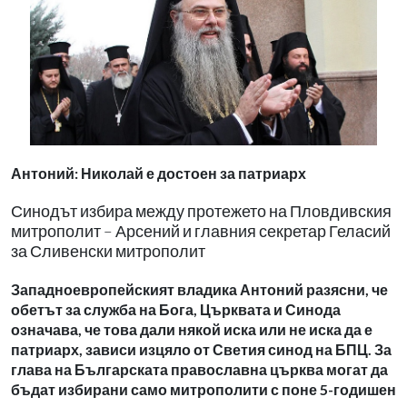
Антоний: Николай е достоен за патриарх
Синодът избира между протежето на Пловдивския
митрополит – Арсений и главния секретар Геласий
за Сливенски митрополит
Западноевропейският владика Антоний разясни, че
обетът за служба на Бога, Църквата и Синода
означава, че това дали някой иска или не иска да е
патриарх, зависи изцяло от Светия синод на БПЦ. За
глава на Българската православна църква могат да
бъдат избирани само митрополити с поне 5-годишен