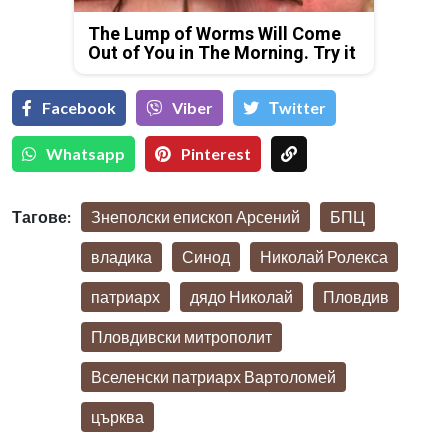
The Lump of Worms Will Come
Out of You in The Morning. Try it
Facebook
Viber
Тwitter
Whatsapp
Pinterest
Тагове:
Знеполски епископ Арсений
БПЦ
владика
Синод
Николай Ролекса
патриарх
дядо Николай
Пловдив
Пловдивски митрополит
Вселенски патриарх Вартоломей
църква