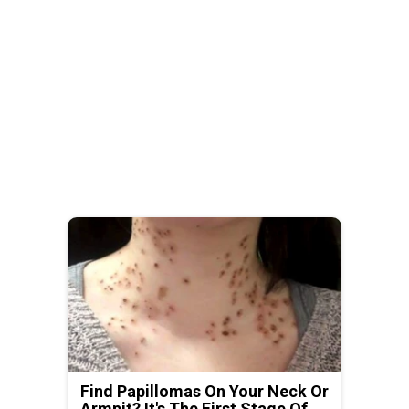
Find Papillomas On Your Neck Or
Armpit? It's The First Stage Of...