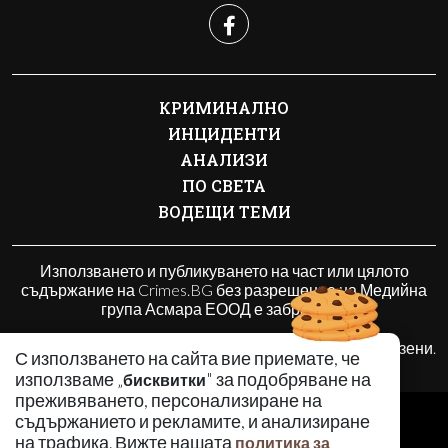
КРИМИНАЛНО
ИНЦИДЕНТИ
АНАЛИЗИ
ПО СВЕТА
ВОДЕЩИ ТЕМИ
Използването и публикуването на част или цялото
съдържание на Crimes.BG без разрешение на Медийна
група Асмара ЕООД е забранено.
© 2010 - 2026 | Crimes.BG. Всички права запазени.
С използването на сайта вие приемате, че
използваме „
" за подобряване на
бисквитки
преживяването, персонализиране на
РЕКЛАМА
съдържанието и рекламите, и анализиране
КОНТАКТИ
на трафика. Вижте нашата
политика за