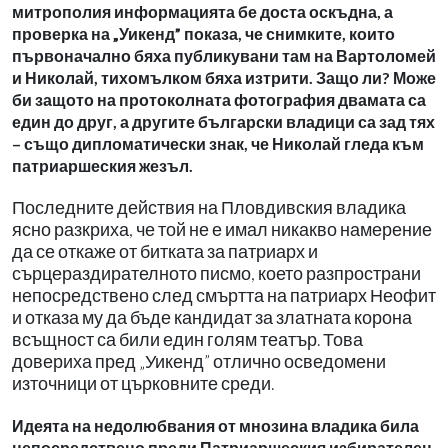
митрополия информацията бе доста оскъдна, а
проверка на „Уикенд” показа, че снимките, които
първоначално бяха публикувани там на Вартоломей
и Николай, тихомълком бяха изтрити. Защо ли? Може
би защото на протоколната фотография двамата са
един до друг, а другите български владици са зад тях
– също дипломатически знак, че Николай гледа към
патриаршеския жезъл.
Последните действия на Пловдивския владика
ясно разкриха, че той не е имал никакво намерение
да се откаже от битката за патриарх и
сърцераздирателното писмо, което разпространи
непосредствено след смъртта на патриарх Неофит
и отказа му да бъде кандидат за златната корона
всъщност са били един голям театър. Това
довериха пред „Уикенд” отлично осведомени
източници от църковните среди.
Идеята на недолюбвания от мнозина владика била
непосредствено преди Патриаршеския избирателен