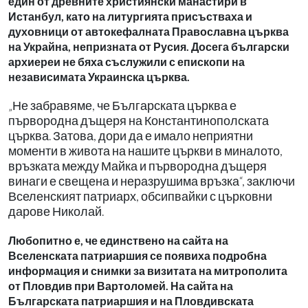
един от древните християнски манастири в
Истанбул, като на литургията присъстваха и
духовници от автокефалната Православна църква
на Украйна, непризната от Русия. Досега български
архиереи не бяха съслужили с епископи на
независимата Украинска църква.
„Не забравяме, че Българската църква е
първородна дъщеря на Константинополската
църква. Затова, дори да е имало неприятни
моменти в живота на нашите църкви в миналото,
връзката между Майка и първородна дъщеря
винаги е свещена и неразрушима връзка“, заключи
Вселенският патриарх, обсипвайки с църковни
дарове Николай.
Любопитно е, че единствено на сайта на
Вселенската патриаршия се появиха подробна
информация и снимки за визитата на митрополита
от Пловдив при Вартоломей. На сайта на
Българската патриаршия и на Пловдивската