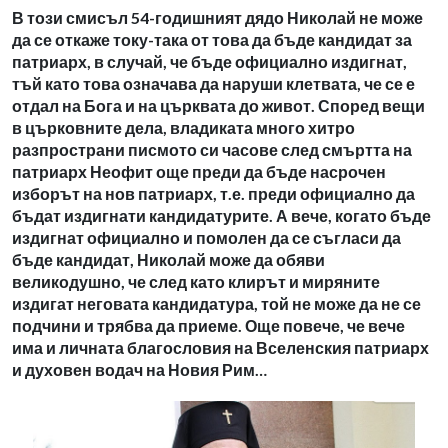
В този смисъл 54-годишният дядо Николай не може
да се откаже току-така от това да бъде кандидат за
патриарх, в случай, че бъде официално издигнат,
тъй като това означава да наруши клетвата, че се е
отдал на Бога и на църквата до живот. Според вещи
в църковните дела, владиката много хитро
разпространи писмото си часове след смъртта на
патриарх Неофит още преди да бъде насрочен
изборът на нов патриарх, т.е. преди официално да
бъдат издигнати кандидатурите. А вече, когато бъде
издигнат официално и помолен да се съгласи да
бъде кандидат, Николай може да обяви
великодушно, че след като клирът и миряните
издигат неговата кандидатура, той не може да не се
подчини и трябва да приеме. Още повече, че вече
има и личната благословия на Вселенския патриарх
и духовен водач на Новия Рим…