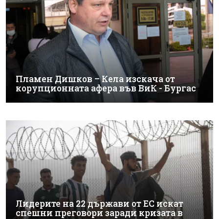
Пламен Дишков – Кела изскача от
корупционната афера във ВиК - Бургас
Лидерите на 22 държави от ЕС искат
спешни преговори заради кризата в