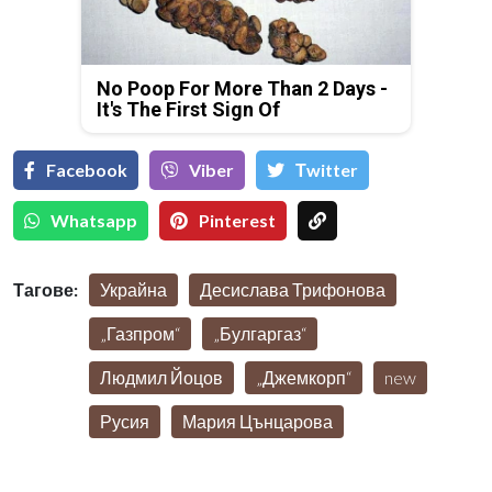
No Poop For More Than 2 Days -
It's The First Sign Of
Facebook
Viber
Тwitter
Whatsapp
Pinterest
Тагове:
Украйна
Десислава Трифонова
„Газпром“
„Булгаргаз“
Людмил Йоцов
„Джемкорп“
new
Русия
Мария Цънцарова