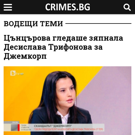
ВОДЕЩИ ТЕМИ
Цънцърова гледаше зяпнала
Десислава Трифонова за
Джемкорп