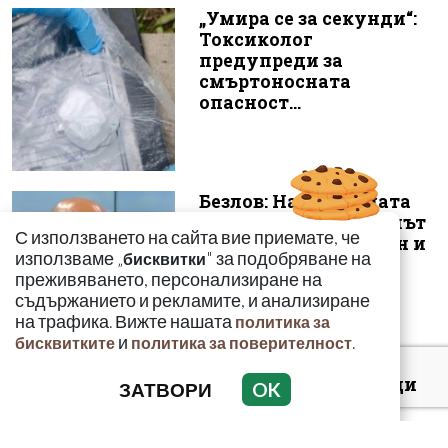
„Умира се за секунди“:
Токсиколог
предупреди за
смъртоносната
опасност...
Безлов: Най-голямата
опасност е фентанилът
С използването на сайта вие приемате, че
да се смесва с кокаин и
използваме „
" за подобряване на
бисквитки
„би...
преживяването, персонализиране на
съдържанието и рекламите, и анализиране
на трафика. Вижте нашата
политика за
и
.
бисквитките
политика за поверителност
Киев: 16 000 чужденци
ЗАТВОРИ
OK
се сражават в
украинските
въоръжени сили