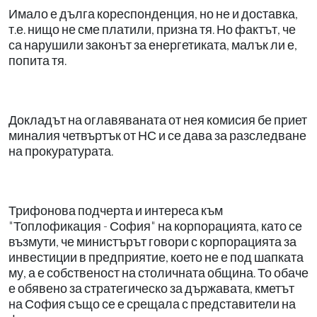
Имало е дълга кореспонденция, но не и доставка,
т.е. нищо не сме платили, призна тя. Но фактът, че
са нарушили законът за енергетиката, малък ли е,
попита тя.
Докладът на оглавяваната от нея комисия бе приет
миналия четвъртък от НС и се дава за разследване
на прокуратурата.
Трифонова подчерта и интереса към
"Топлофикация - София" на корпорацията, като се
възмути, че министърът говори с корпорацията за
инвестиции в предприятие, което не е под шапката
му, а е собственост на столичната община. То обаче
е обявено за стратегическо за държавата, кметът
на София също се е срещала с представители на