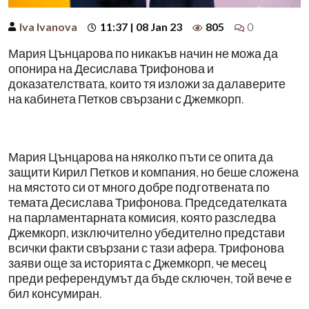
Iva Ivanova
11:37 | 08 Jan 23
805
0
Мария Цънцарова по никакъв начин не можа да
опонира на Десислава Трифонова и
доказателствата, които тя изложи за далаверите
на кабинета Петков свързани с Джемкорп.
Мария Цънцарова на няколко пъти се опита да
защити Кирил Петков и компания, но беше сложена
на мястото си от много добре подготвената по
темата Десислава Трифонова. Председателката
на парламентарната комисия, която разследва
Джемкорп, изключително убедително представи
всички факти свързани с тази афера. Трифонова
заяви още за историята с Джемкорп, че месец
преди референдумът да бъде сключен, той вече е
бил консумиран.