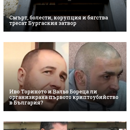
Смърт, болести, корупция и бягства
тресат Бургаския затвор
Иво Ториното и Вальо Бореца ли
организираха първото криптоубийство
в България?