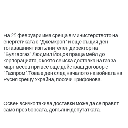
На 25 февруари има среща в Министерството на
енергетиката с "Джемкроп" и още същия ден
тогавашният изпълнителен директор на
"Булгаргаз" Людмил Йоцов праща мейл до
корпорацията, с която се иска доставка на газ за
март месец при все още действащ договор с
"Газпром". Това е ден след началото на войната на
Русия срещу Украйна, посочи Трифонова.
Освен всичко такива доставки може да се правят
само през борсата, допълни депутатката.