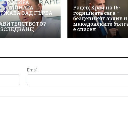
НТРОЛИРА
ГИТАЛНАТА
Радев: Край на 15-
РЖАВА ЗАД ГЪРБА
годишната сага –
безценният архив н
АВИТЕЛСТВОТО?
македонските бълг
АЗСЛЕДВАНЕ)
е спасен
Email