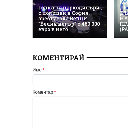
КО
Гонка на наркодилъри
ДИ
с полицаи в София,
ДЪ
арестуваха Венци
НА
"Белия негър" с 460 000
ПР
евро в него
(Р
КОМЕНТИРАЙ
Име
*
Коментар
*