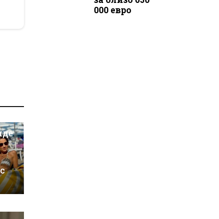
000 евро
иде
 с