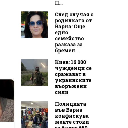
П...
След случая с
родилката от
Варна: Още
едно
семейство
разказа за
бремен...
Киев: 16 000
чужденци се
сражават в
украинските
въоръжени
сили
Полицията
във Варна
конфискува
менте стоки
за близо 650
r