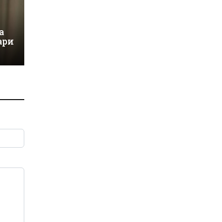
а
ари