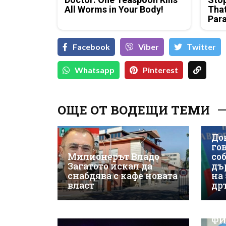
All Worms in Your Body!
That
Para
Facebook
Viber
Тwitter
Whatsapp
Pinterest
ОЩЕ ОТ ВОДЕЩИ ТЕМИ
До
гов
Милионерът Владо
со
Загатото искал да
дъ
снабдява с кафе новата
на
власт
др
ВИ
ФИ