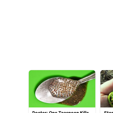
Doctor: One Teaspoon Kills
Stop