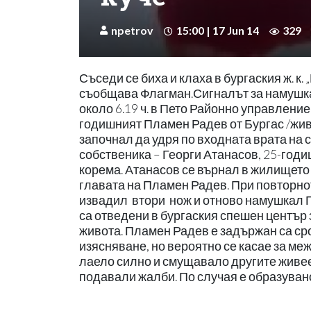
npetrov
15:00 | 17 Jun 14
329
Съседи се биха и клаха в бургаския ж. к. 
съобщава Флагман.Сигналът за намушкан мъ
около 6.19 ч. в Пето Районно управление 
годишният Пламен Радев от Бургас /жив
започнал да удря по входната врата на 
собственика – Георги Атанасов, 25-годи
корема. Атанасов се върнал в жилището 
главата на Пламен Радев. При повторн
извадил втори нож и отново намушкал 
са отведени в бургаския спешен център 
живота. Пламен Радев е задържан са срок
изясняване, но вероятно се касае за ме
лаело силно и смущавало другите живее
подавали жалби. По случая е образуван