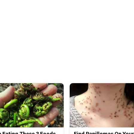
 Eating These 3 Foods
Find Papillomas On You