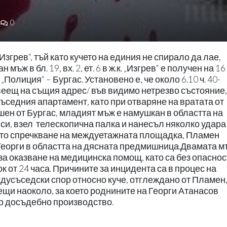
0
„Изгрев“, тъй като кучето на единия не спирало да лае,
ж в бл. 19, вх. 2, ет. 6 в ж.к. „Изгрев“ е получен на 1
„Полиция“ – Бургас. Установено е, че около 6.10 ч. 40-
еещ на същия адрес/ във видимо нетрезво състояние,
съседния апартамент, като при отваряне на вратата от
шен от Бургас, младият мъж е намушкан в областта на
си, взел телескопична палка и нанесъл няколко удара
ото спречкване на междуетажната площадка, Пламен
Георги в областта на дясната предмишница.Двамата 
за оказване на медицинска помощ, като са без опаснос
 от 24 часа. Причините за инцидента са в процес на
ждусъседски спор относно куче, отглеждано от Пламен,
щи наоколо, за което роднините на Георги Атанасов
о досъдебно производство.