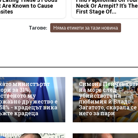
 Are Known to Cause
Neck Or Armpit? It's The
sites
First Stage Of...
Тагове:
Няма етикети за тази новина
като министърът
Симона Пейчева от
ори за 31%,
на море след
бственото му
убийството на
ржавно дружество е
любимия й Владо
 58% - крадецът вика
Загатото, скарала се
ъжте крадеца
него за пари
ЖТЕ КАК ИВАЙЛО
ЛИПОВ