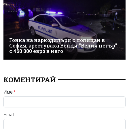
Гонка на наркодилъри с полицаи в
София, арестуваха Венци "Белия негър"
с 460 000 евро в него
КОМЕНТИРАЙ
Име
*
Email