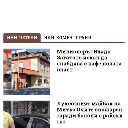
НАЙ-ЧЕТЕНИ
НАЙ-КОМЕНТИРАНИ
Милионерът Владо
Загатото искал да
снабдява с кафе новата
власт
Луксозният майбах на
Митьо Очите опожарен
заради балони с райски
газ