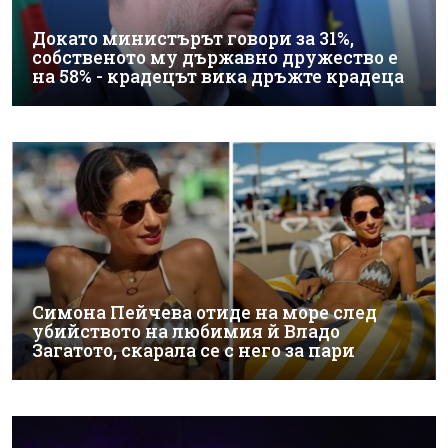
Докато министърът говори за 31%,
собственото му държавно дружество е
на 58% - крадецът вика дръжте крадеца
Симона Пейчева отиде на море след
убийството на любимия й Владо
Загатото, скарала се с него за пари