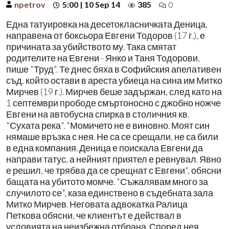
npetrov
5:00 | 10 Sep 14
385
0
Една татуировка на десетокласничката Деница,
направена от боксьора Евгени Тодоров (17 г.), е
причината за убийството му. Така смятат
родителите на Евгени - Янко и Таня Тодорови,
пише "Труд". Те днес бяха в Софийския апелативен
съд, който остави в ареста убиеца на сина им Митко
Мирчев (19 г.). Мирчев беше задържан, след като на
1 септември прободе смъртоносно с джобно ножче
Евгени на автобусна спирка в столичния кв.
"Сухата река". "Момичето не е виновно. Моят син
нямаше връзка с нея. Не са се срещали, не са били
в една компания. Деница е поискала Евгени да
направи татус, а нейният приятел е ревнувал. Явно
е решил, че трябва да се срещнат с Евгени", обясни
бащата на убитото момче. "Съжалявам много за
случилото се", каза единствено в съдебната зала
Митко Мирчев. Неговата адвокатка Ралица
Петкова обясни, че клиентът е действал в
условията на неизбежна отбрана. Според нея