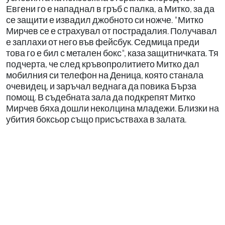
Евгени го е нападнал в гръб с палка, а Митко, за да
се защити е извадил джобното си ножче. "Митко
Мирчев се е страхувал от пострадалия. Получавал
е заплахи от него във фейсбук. Седмица преди
това го е бил с метален бокс", каза защитничката. Тя
подчерта, че след кръвопролитието Митко дал
мобилния си телефон на Деница, която станала
очевидец, и заръчал веднага да повика Бърза
помощ. В съдебната зала да подкрепят Митко
Мирчев бяха дошли неколцина младежи. Близки на
убития боксьор също присъстваха в залата.