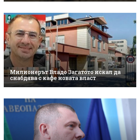
Милионерът Владо Загатото искал да
снабдява с кафе новата власт