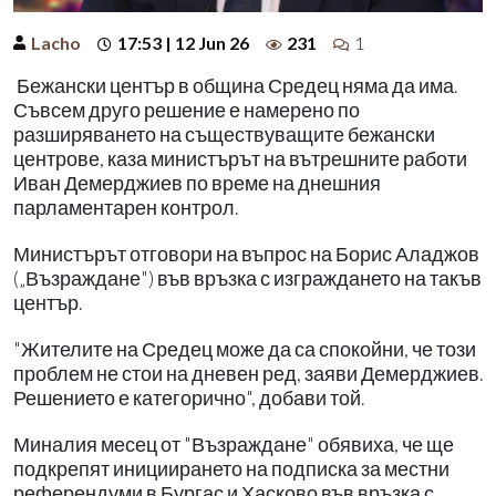
Lacho
17:53 | 12 Jun 26
231
1
Бежански център в община Средец няма да има.
Съвсем друго решение е намерено по
разширяването на съществуващите бежански
центрове, каза министърът на вътрешните работи
Иван Демерджиев по време на днешния
парламентарен контрол.
Министърът отговори на въпрос на Борис Аладжов
(„Възраждане") във връзка с изграждането на такъв
център.
"Жителите на Средец може да са спокойни, че този
проблем не стои на дневен ред, заяви Демерджиев.
Решението е категорично", добави той.
Миналия месец от "Възраждане" обявиха, че ще
подкрепят инициирането на подписка за местни
референдуми в Бургас и Хасково във връзка с