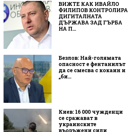
ВИЖТЕ КАК ИВАЙЛО
ФИЛИПОВ КОНТРОЛИРА
ДИГИТАЛНАТА
ДЪРЖАВА ЗАД ГЪРБА
НА П...
Безлов: Най-голямата
опасност е фентанилът
да се смесва с кокаин и
„би...
Киев: 16 000 чужденци
се сражават в
украинските
въоръжени сили