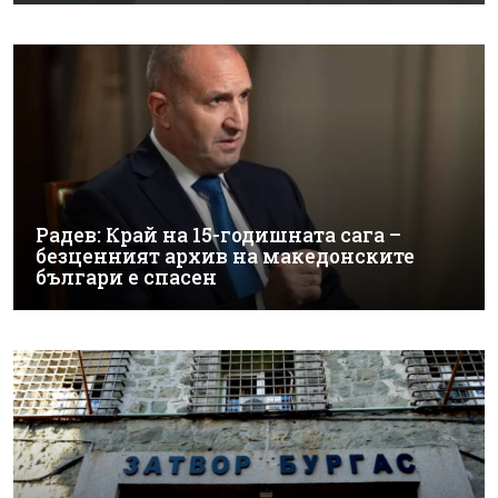
Радев: Край на 15-годишната сага –
безценният архив на македонските
българи е спасен