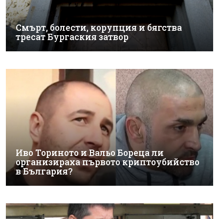
Смърт, болести, корупция и бягства
тресат Бургаския затвор
Иво Ториното и Вальо Бореца ли
организираха първото криптоубийство
в България?