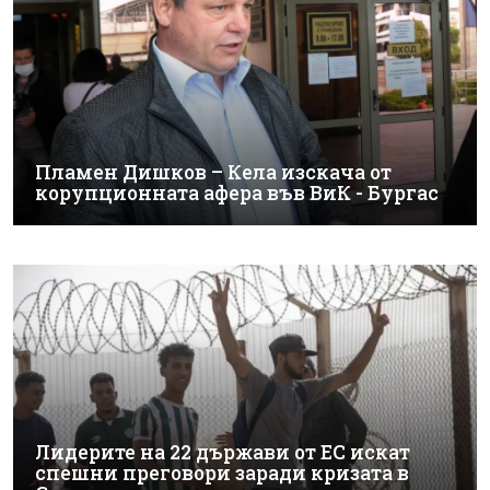
Пламен Дишков – Кела изскача от
корупционната афера във ВиК - Бургас
Лидерите на 22 държави от ЕС искат
спешни преговори заради кризата в