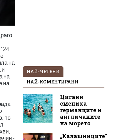
драго
"
 "24
 е
ила на
 и
НАЙ-ЧЕТЕНИ
а на
НАЙ-КОМЕНТИРАНИ
е на
Цигани
а
смениха
рада
германците и
о
англичаните
, по
на морето
ил
хви,
„Калашниците“
ачин -