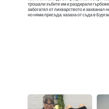
трошали зъбите им и раздирали гърбовет
забогатял от лихварството и захванал 
но няма присъда, казаха от съда в Бурга