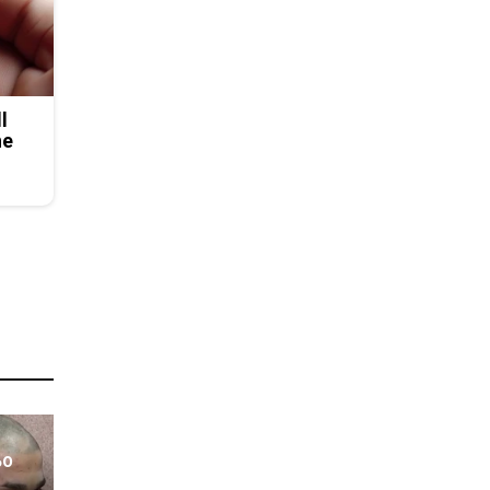
l
he
ьо