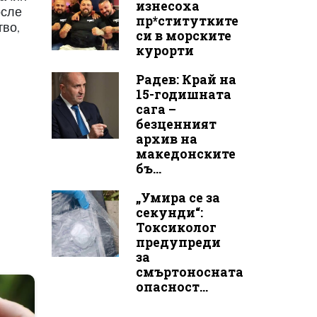
изнесоха
осле
пр*ститутките
тво,
си в морските
курорти
Радев: Край на
15-годишната
сага –
безценният
архив на
македонските
бъ...
„Умира се за
секунди“:
Токсиколог
предупреди
за
смъртоносната
опасност...