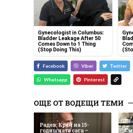
Gynecologist in Columbus:
Gyne
Bladder Leakage After 50
Blad
Comes Down to 1 Thing
Com
(Stop Doing This)
(Sto
Facebook
Viber
Тwitter
Whatsapp
Pinterest
ОЩЕ ОТ ВОДЕЩИ ТЕМИ
Радев: Край на 15-
годишната сага –
См