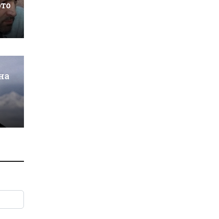
ото
на