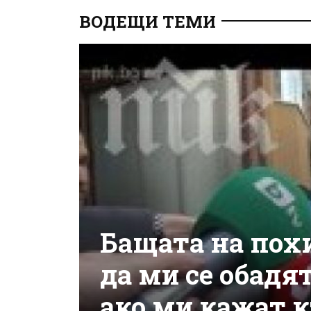
ВОДЕЩИ ТЕМИ
Бащата на пох
да ми се обадят
ако ми кажат 