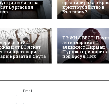
рупция и бягства
организираха първ
есат Бургаския
криптоубийство в
твор
България?
ТЪЖНА ВЕСТ! Почи
дерите на 22
легендарният
ржави от ЕС искат
алпинист Нирмал
ешни преговори
Пурджа при лавина
ради кризата в Сеута
под Броуд Пик
Email