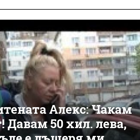
итената Алекс: Чакам
! Давам 50 хил. лева,
къде е дъщеря ми