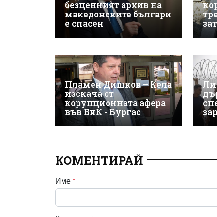
безценният архив на
ко
македонските българи
тр
е спасен
за
Пламен Дишков – Кела
Ли
изскача от
дъ
корупционната афера
сп
във ВиК - Бургас
за
КОМЕНТИРАЙ
Име
*