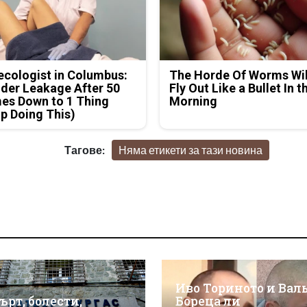
cologist in Columbus:
The Horde Of Worms Wil
der Leakage After 50
Fly Out Like a Bullet In t
es Down to 1 Thing
Morning
p Doing This)
Тагове:
Няма етикети за тази новина
Иво Ториното и Вал
ърт, болести,
Бореца ли