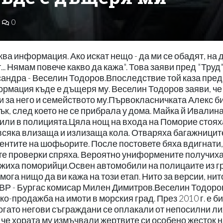
0
ква информация. Ако искат нещо - да ми се обадят, на 
.. Нямам повече какво да кажа". Това заяви пред "Труд
андра - Веселин Тодоров.Впоследствие той каза пред
нформация къде е дъщеря му. Веселин Тодоров заяви, че
и за него и семейството му.Първокласничката Алекс б
ък, след което не се прибрала у дома. Майка й Ивалина
дили в полицията.Цяла нощ на входа на Поморие стоях
всяка влизаща и излизаща кола. Отваряха багажницит
ентите на шофьорите. После постовете бяха вдигнати,
те проверки спряха. Вероятно униформените получих
жиха поморийци.Освен автомобили на полицаите из г
мога нищо да ви кажа на този етап. Нито за версии, нит
МВР - Бургас комисар Милен Димитров.Веселин Тодоров
о-продажба на имоти в морския град. През 2010 г. е б
огато негови съграждани се оплакали от непосилни ли
, че хората му измъчвали жертвите си особено жесток н