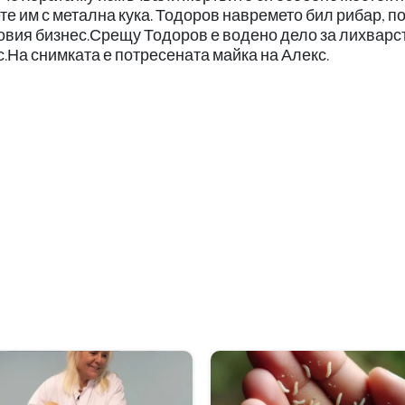
е им с метална кука. Тодоров навремето бил рибар, п
новия бизнес.Срещу Тодоров е водено дело за лихварс
с.На снимката е потресената майка на Алекс.