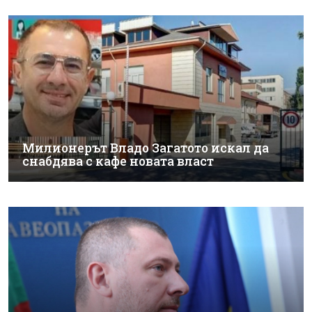
Милионерът Владо Загатото искал да
снабдява с кафе новата власт