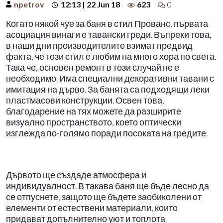
npetrov
12:13 | 22 Jun 18
623
0
Когато някой чуе за баня в стил Прованс, първата
асоциация винаги е тавански греди. Въпреки това,
в наши дни производителите взимат предвид
факта, че този стил е любим на много хора по света.
Така че, основен ремонт в този случай не е
необходимо. Има специални декоративни тавани с
имитация на дърво. За банята са подходящи леки
пластмасови конструкции. Освен това,
благодарение на тях можете да разширите
визуално пространството, което оптически
изглежда по-голямо поради посоката на гредите.
Дървото ще създаде атмосфера и
индивидуалност. В такава баня ще бъде лесно да
се отпуснете, защото ще бъдете заобиколени от
елементи от естествени материали, които
придават допълнително уют и топлота.