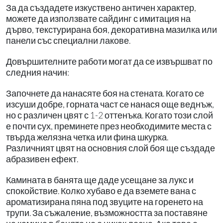
За да създадете изкуствено античен характер,
можете да използвате сайдинг с имитация на
дърво, текстурирана боя, декоративна мазилка или
панели със специални лакове.
Довършителните работи могат да се извършват по
следния начин:
Започнете да нанасяте боя на стената. Когато се
изсуши добре, горната част се нанася още веднъж,
но с различен цвят с 1-2 оттенъка. Когато този слой
е почти сух, преминете през необходимите места с
твърда желязна четка или фина шкурка.
Различният цвят на основния слой боя ще създаде
абразивен ефект.
Камината в банята ще даде усещане за лукс и
спокойствие. Колко хубаво е да вземете вана с
ароматизирана пяна под звуците на горенето на
трупи. За съжаление, възможността за поставяне