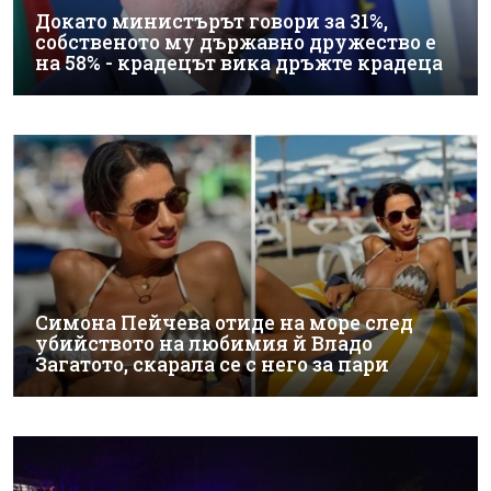
Докато министърът говори за 31%,
собственото му държавно дружество е
на 58% - крадецът вика дръжте крадеца
Симона Пейчева отиде на море след
убийството на любимия й Владо
Загатото, скарала се с него за пари