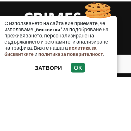
С използването на сайта вие приемате, че
използваме „
" за подобряване на
бисквитки
преживяването, персонализиране на
съдържанието и рекламите, и анализиране
на трафика. Вижте нашата
политика за
и
.
бисквитките
политика за поверителност
КРИМИНАЛНО
ЗАТВОРИ
OK
ИНЦИДЕНТИ
АНАЛИЗИ
ПО СВЕТА
ВОДЕЩИ ТЕМИ
Използването и публикуването на част или цялото
съдържание на Crimes.BG без разрешение на Медийна
група Асмара ЕООД е забранено.