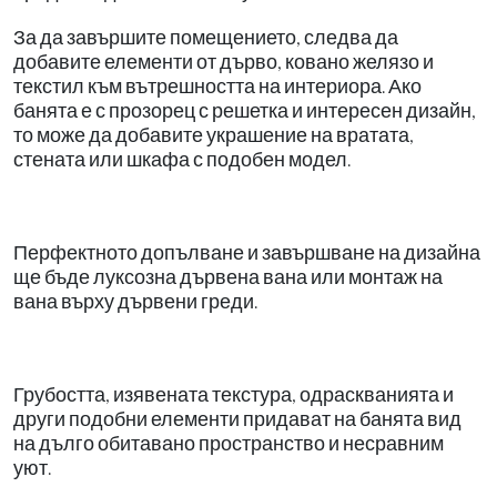
За да завършите помещението, следва да
добавите елементи от дърво, ковано желязо и
текстил към вътрешността на интериора. Ако
банята е с прозорец с решетка и интересен дизайн,
то може да добавите украшение на вратата,
стената или шкафа с подобен модел.
Перфектното допълване и завършване на дизайна
ще бъде луксозна дървена вана или монтаж на
вана върху дървени греди.
Грубостта, изявената текстура, одраскванията и
други подобни елементи придават на банята вид
на дълго обитавано пространство и несравним
уют.