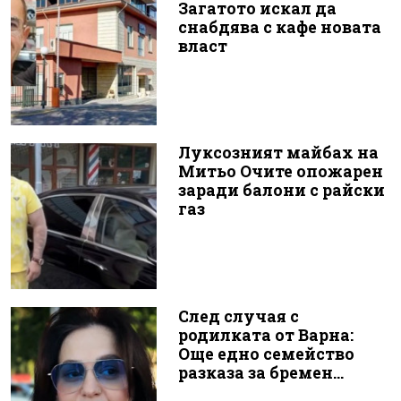
Загатото искал да
снабдява с кафе новата
власт
Луксозният майбах на
Митьо Очите опожарен
заради балони с райски
газ
След случая с
родилката от Варна:
Още едно семейство
разказа за бремен...