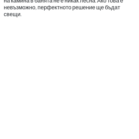
на камина в банята не е никак лесна. Ако това е
невъзможно, перфектното решение ще бъдат
свещи.