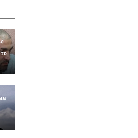
ьо
ото
на