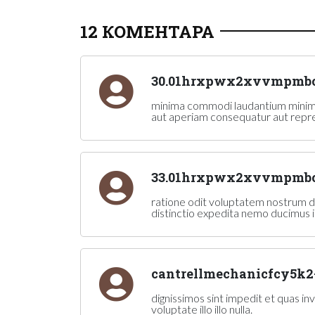
12 КОМЕНТАРА
30.01hrxpwx2xvvmpmbc
minima commodi laudantium minima v
aut aperiam consequatur aut reprehe
33.01hrxpwx2xvvmpmbc
ratione odit voluptatem nostrum di
distinctio expedita nemo ducimus 
cantrellmechanicfcy5k2
dignissimos sint impedit et quas in
voluptate illo illo nulla.