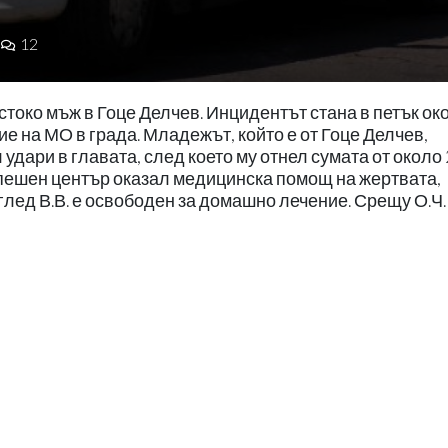
12
токо мъж в Гоце Делчев. Инцидентът стана в петък ок
е на МО в града. Младежът, който е от Гоце Делчев,
удари в главата, след което му отнел сумата от около
Спешен център оказал медицинска помощ на жертвата,
лед В.В. е освободен за домашно лечение. Срещу О.Ч.