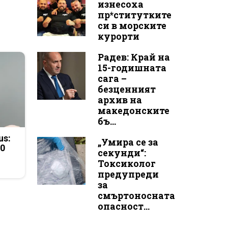
изнесоха
пр*ститутките
си в морските
курорти
Радев: Край на
15-годишната
сага –
безценният
архив на
македонските
бъ...
us:
„Умира се за
50
секунди“:
Токсиколог
предупреди
за
смъртоносната
опасност...