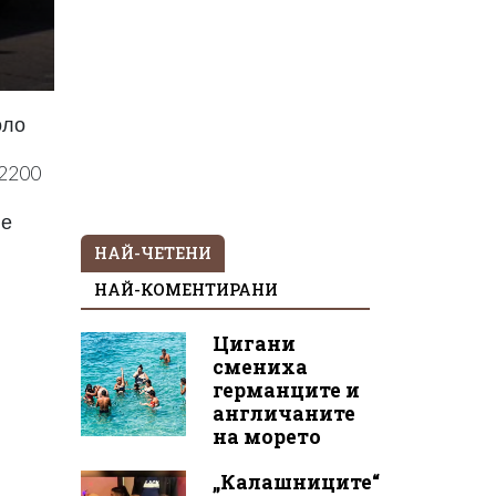
оло
 2200
 е
НАЙ-ЧЕТЕНИ
НАЙ-КОМЕНТИРАНИ
Цигани
смениха
германците и
англичаните
на морето
„Калашниците“