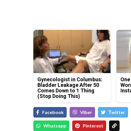
Gynecologist in Columbus:
One
Bladder Leakage After 50
Worm
Comes Down to 1 Thing
Inst
(Stop Doing This)
Facebook
Viber
Тwitter
Whatsapp
Pinterest