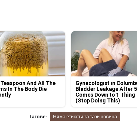
 Teaspoon And All The
Gynecologist in Columb
s In The Body Die
Bladder Leakage After 
antly
Comes Down to 1 Thing
(Stop Doing This)
Тагове:
Няма етикети за тази новина