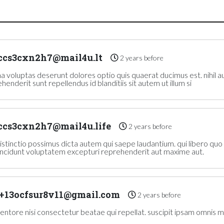
cs3cxn2h7@mail4u.lt
2 years before
oluptas deserunt dolores optio quis quaerat ducimus est. nihil au
nderit sunt repellendus id blanditiis sit autem ut illum si
cs3cxn2h7@mail4u.life
2 years before
stinctio possimus dicta autem qui saepe laudantium. qui libero quo
incidunt voluptatem excepturi reprehenderit aut maxime aut.
+13ocfsur8v11@gmail.com
2 years before
ventore nisi consectetur beatae qui repellat. suscipit ipsam omnis 