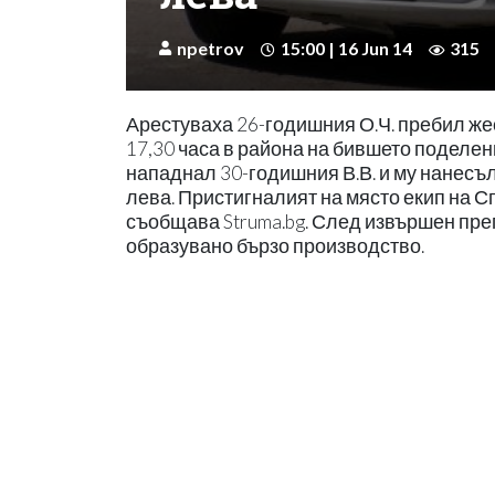
npetrov
15:00 | 16 Jun 14
315
Арестуваха 26-годишния О.Ч. пребил жес
17,30 часа в района на бившето поделени
нападнал 30-годишния В.В. и му нанесъл 
лева. Пристигналият на място екип на 
съобщава Struma.bg. След извършен прег
образувано бързо производство.