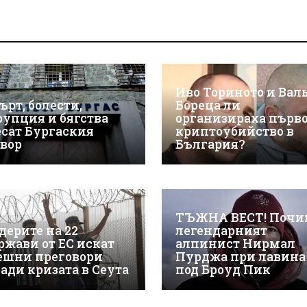
Иво Ториното и Вал
ърт, болести,
Бореца ли
рупция и бягства
организираха първ
есат Бургаския
криптоубийство в
твор
България?
ТЪЖНА ВЕСТ! Почи
дерите на 22
легендарният
ржави от ЕС искат
алпинист Нирмал
ешни преговори
Пурджа при лавина
ради кризата в Сеута
под Броуд Пик