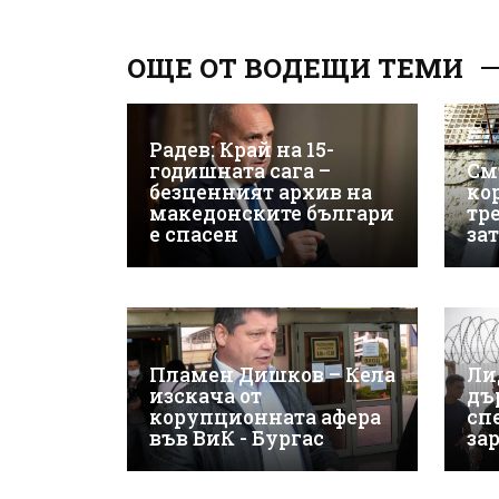
ОЩЕ ОТ ВОДЕЩИ ТЕМИ
Радев: Край на 15-
годишната сага –
См
безценният архив на
ко
македонските българи
тр
е спасен
за
Пламен Дишков – Кела
Ли
изскача от
дъ
корупционната афера
сп
във ВиК - Бургас
за