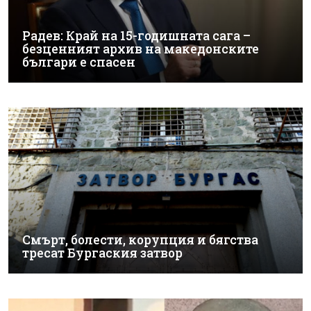
Радев: Край на 15-годишната сага –
безценният архив на македонските
българи е спасен
Смърт, болести, корупция и бягства
тресат Бургаския затвор