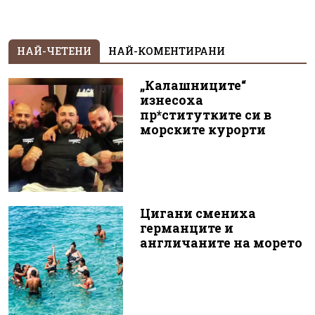
НАЙ-ЧЕТЕНИ
НАЙ-КОМЕНТИРАНИ
„Калашниците“
изнесоха
пр*ститутките си в
морските курорти
Цигани смениха
германците и
англичаните на морето