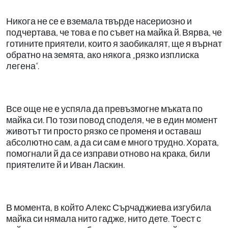
Никога не се е вземала твърде насериозно и
подчертава, че това е по съвет на майка й. Вярва, че
готините приятели, които я заобикалят, ще я върнат
обратно на земята, ако някога „рязко изплиска
легена“.
Все още не е успяла да превъзмогне мъката по
майка си. По този повод споделя, че в един момент
животът ти просто рязко се променя и оставаш
абсолютно сам, а да си сам е много трудно. Хората,
помогнали й да се изправи отново на крака, били
приятелите й и Иван Ласкин.
В момента, в който Алекс Сърчаджиева изгубила
майка си нямала нито гадже, нито дете. Тоест с