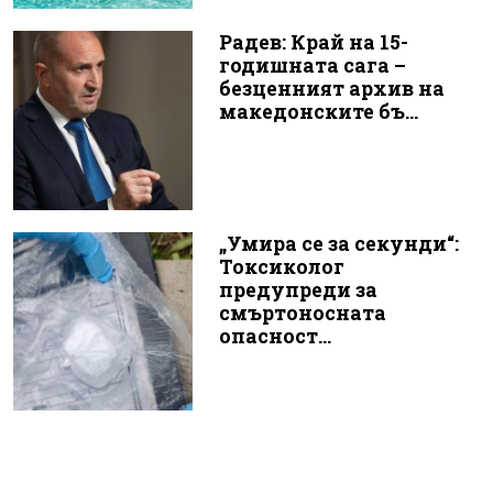
Радев: Край на 15-
годишната сага –
безценният архив на
македонските бъ...
„Умира се за секунди“:
Токсиколог
предупреди за
смъртоносната
опасност...