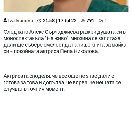
Iva Ivanova
21:58 | 17 Jul 22
791
4
След като Алекс Сърчаджиева разкри душата си в
моноспектакъла "На живо", мнозина се запитаха
дали ще събере смелост да напише книга за майка
си – покойната актриса Пепа Николова.
Актрисата споделя, че все още не знае дали е
готова за това и допълва, че вярва, че нещата се
случват в точния момент.