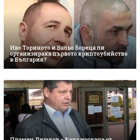
Иво Ториното и Вальо Бореца ли
организираха първото криптоубийство
в България?
Пламен Дишков – Кела изскача от