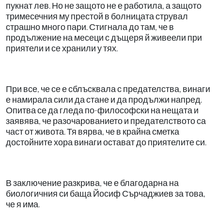
пукнат лев. Но не защото не е работила, а защото
тримесечния му престой в болницата струвал
страшно много пари. Стигнала до там, че в
продължение на месеци с дъщеря й живеели при
приятели и се хранили у тях.
При все, че се е сблъсквала с предателства, винаги
е намирала сили да стане и да продължи напред.
Опитва се да гледа по-философски на нещата и
заявява, че разочарованието и предателството са
част от живота. Тя вярва, че в крайна сметка
достойните хора винаги остават до приятелите си.
В заключение разкрива, че е благодарна на
биологичния си баща Йосиф Сърчаджиев за това,
че я има.