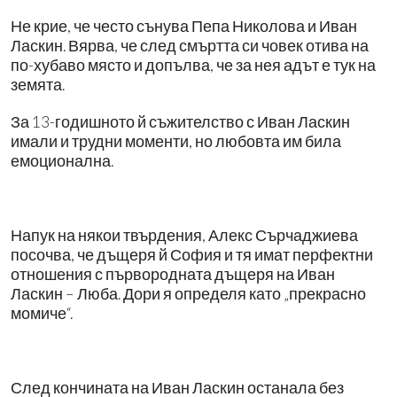
Не крие, че често сънува Пепа Николова и Иван
Ласкин. Вярва, че след смъртта си човек отива на
по-хубаво място и допълва, че за нея адът е тук на
земята.
За 13-годишното й съжителство с Иван Ласкин
имали и трудни моменти, но любовта им била
емоционална.
Напук на някои твърдения, Алекс Сърчаджиева
посочва, че дъщеря й София и тя имат перфектни
отношения с първородната дъщеря на Иван
Ласкин – Люба. Дори я определя като „прекрасно
момиче“.
След кончината на Иван Ласкин останала без