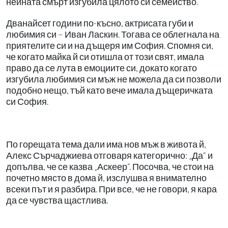
нейната смърт изгубила цялото си семейство.
Дванайсет години по-късно, актрисата губи и
любимия си – Иван Ласкин. Тогава се облегнала на
приятелите си и на дъщеря им София. Спомня си,
че когато майка й си отишла от този свят, имала
право да се лута в емоциите си, докато когато
изгубила любимия си мъж не можела да си позволи
подобно нещо, тъй като вече имала дъщеричката
си София.
По горещата тема дали има нов мъж в живота й,
Алекс Сърчаджиева отговаря категорично: „Да“ и
допълва, че се казва „Аскеер“. Посочва, че стои на
почетно място в дома й, изслушва я внимателно
всеки път и я разбира. При все, че не говори, я кара
да се чувства щастлива.