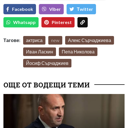
Facebook
Viber
Тwitter
Whatsapp
Pinterest
Тагове:
актриса
new
Алекс Сърчаджиева
Иван Ласкин
Пепа Николова
Йосиф Сърчаджиев
ОЩЕ ОТ ВОДЕЩИ ТЕМИ