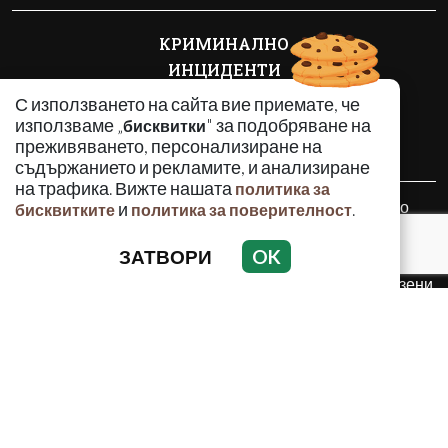
КРИМИНАЛНО
ИНЦИДЕНТИ
АНАЛИЗИ
С използването на сайта вие приемате, че
ПО СВЕТА
използваме „
" за подобряване на
бисквитки
преживяването, персонализиране на
ВОДЕЩИ ТЕМИ
съдържанието и рекламите, и анализиране
на трафика. Вижте нашата
политика за
Използването и публикуването на част или цялото
и
.
бисквитките
политика за поверителност
съдържание на Crimes.BG без разрешение на Медийна
група Асмара ЕООД е забранено.
ЗАТВОРИ
OK
© 2010 - 2026 | Crimes.BG. Всички права запазени.
РЕКЛАМА
КОНТАКТИ
ОБЩИ УСЛОВИЯ
ПОЛИТИКА ЗА ПОВЕРИТЕЛНОСТ