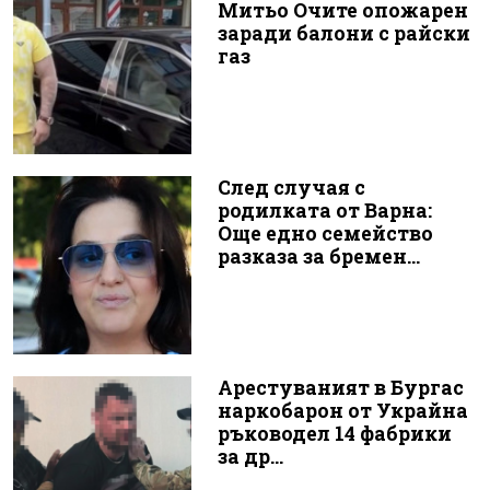
Митьо Очите опожарен
заради балони с райски
газ
След случая с
родилката от Варна:
Още едно семейство
разказа за бремен...
Арестуваният в Бургас
наркобарон от Украйна
ръководел 14 фабрики
за др...