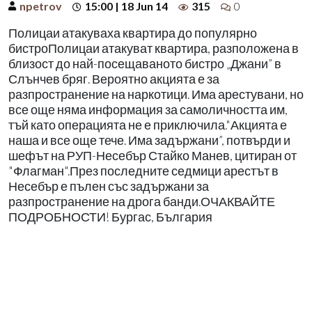
npetrov
15:00 | 18 Jun 14
315
0
Полицаи атакуваха квартира до популярно
бистроПолицаи атакуват квартира, разположена в
близост до най-посещаваното бистро „Джани” в
Слънчев бряг. Вероятно акцията е за
разпространение на наркотици. Има арестувани, но
все още няма информация за самоличността им,
тъй като операцията не е приключила."Акцията е
наша и все още тече. Има задържани”, потвърди и
шефът на РУП-Несебър Стайко Манев, цитиран от
"Флагман".През последните седмици арестът в
Несебър е пълен със задържани за
разпространение на дрога банди.ОЧАКВАЙТЕ
ПОДРОБНОСТИ! Бургас, България