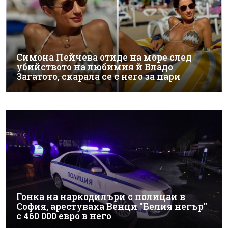
Симона Пейчева отиде на море след
убийството на любимия й Владо
Загатото, скарала се с него за пари
Гонка на наркодилъри с полицаи в
София, арестуваха Венци "Белия негър"
с 460 000 евро в него