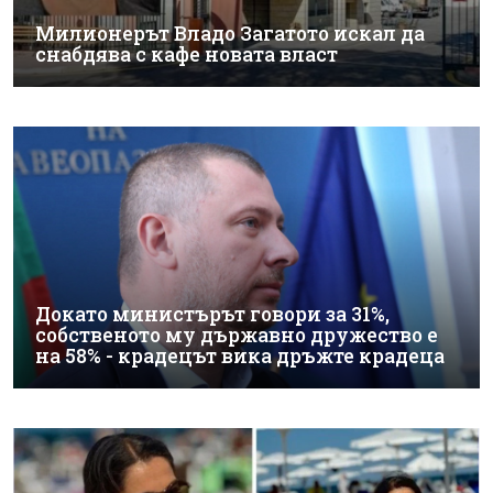
Милионерът Владо Загатото искал да
снабдява с кафе новата власт
Докато министърът говори за 31%,
собственото му държавно дружество е
на 58% - крадецът вика дръжте крадеца