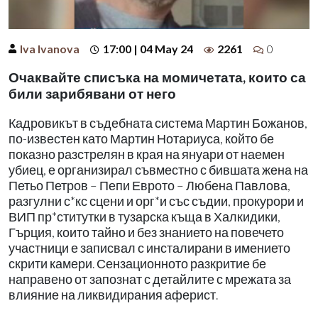
Iva Ivanova
17:00 | 04 May 24
2261
0
Очаквайте списъка на момичетата, които са
били зарибявани от него
Кадровикът в съдебната система Мартин Божанов,
по-известен като Мартин Нотариуса, който бе
показно разстрелян в края на януари от наемен
убиец, е организирал съвместно с бившата жена на
Петьо Петров – Пепи Еврото – Любена Павлова,
разгулни с*кс сцени и орг*и със съдии, прокурори и
ВИП пр*ститутки в тузарска къща в Халкидики,
Гърция, които тайно и без знанието на повечето
участници е записвал с инсталирани в имението
скрити камери. Сензационното разкритие бе
направено от запознат с детайлите с мрежата за
влияние на ликвидирания аферист.