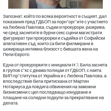
Запознат, който по всяка вероятност е същият, дал
показания пред ГДБОП за порн*орг*ите с участието
на Любена Павлова, съдии и прокурори, разкрива,
че сред заснетите в бурни секс сцени магистрати
фигурират три прокурорки и съдийка от Софийски
апелативен съд, които са били филмирани в
шокираща интимна близост с бившата жена на
Пепи Еврото.
Една от прокурорките с инициали Н 3. Била заснета
в групов с*кс с двама полицаи от ГДБОП, с наета
ВИП пр*ститутка от Украйна и с Любена Павлова, а
впоследствие била притискана от Мартин
Нотариуса да повдига обвинения на заможни
бизнесмени с цел последващо изнудване и
плащане на солидни подкупи за прекратяване на
делата.