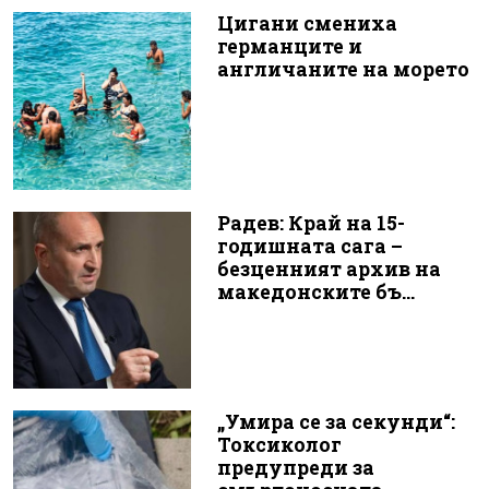
Цигани смениха
германците и
англичаните на морето
Радев: Край на 15-
годишната сага –
безценният архив на
македонските бъ...
„Умира се за секунди“:
Токсиколог
предупреди за