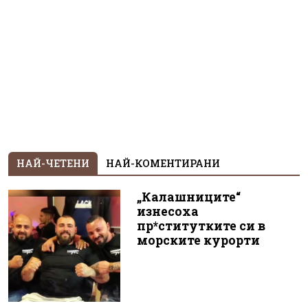
НАЙ-ЧЕТЕНИ
НАЙ-КОМЕНТИРАНИ
„Калашниците“
изнесоха
пр*ститутките си в
морските курорти