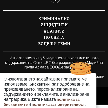
КРИМИНАЛНО
ИНЦИДЕНТИ
АНАЛИЗИ
ПО СВЕТА
ВОДЕЩИ ТЕМИ
Използването и публикуването на част или цялото
съдържание на Crimes.BG без разрешение на Медийна
група Асмара ЕООД е забранено.
© 2010 - 2026 | Crimes.BG. Всички права запазени.
С използването на сайта вие приемате, че
използваме „
" за подобряване на
бисквитки
преживяването, персонализиране на
РЕКЛАМА
съдържанието и рекламите, и анализиране
КОНТАКТИ
на трафика. Вижте нашата
политика за
и
.
бисквитките
политика за поверителност
ОБЩИ УСЛОВИЯ