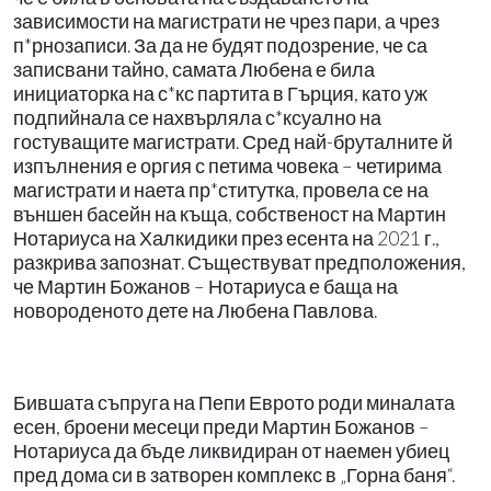
зависимости на магистрати не чрез пари, а чрез
п*рнозаписи. За да не будят подозрение, че са
записвани тайно, самата Любена е била
инициаторка на с*кс партита в Гърция, като уж
подпийнала се нахвърляла с*ксуално на
гостуващите магистрати. Сред най-бруталните й
изпълнения е оргия с петима човека – четирима
магистрати и наета пр*ститутка, провела се на
външен басейн на къща, собственост на Мартин
Нотариуса на Халкидики през есента на 2021 г.,
разкрива запознат. Съществуват предположения,
че Мартин Божанов – Нотариуса е баща на
новороденото дете на Любена Павлова.
Бившата съпруга на Пепи Еврото роди миналата
есен, броени месеци преди Мартин Божанов –
Нотариуса да бъде ликвидиран от наемен убиец
пред дома си в затворен комплекс в „Горна баня“.