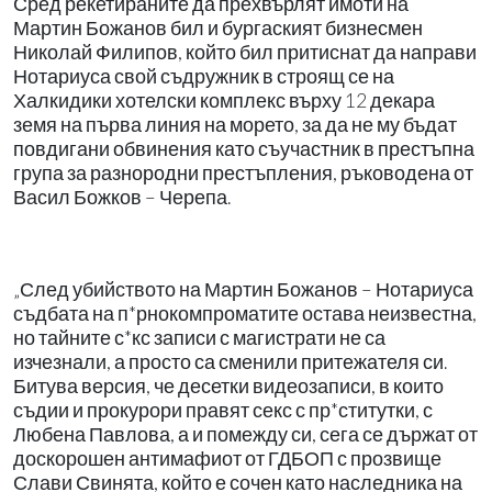
Сред рекетираните да прехвърлят имоти на
Мартин Божанов бил и бургаският бизнесмен
Николай Филипов, който бил притиснат да направи
Нотариуса свой съдружник в строящ се на
Халкидики хотелски комплекс върху 12 декара
земя на първа линия на морето, за да не му бъдат
повдигани обвинения като съучастник в престъпна
група за разнородни престъпления, ръководена от
Васил Божков – Черепа.
„След убийството на Мартин Божанов – Нотариуса
съдбата на п*рнокомпроматите остава неизвестна,
но тайните с*кс записи с магистрати не са
изчезнали, а просто са сменили притежателя си.
Битува версия, че десетки видеозаписи, в които
съдии и прокурори правят секс с пр*ститутки, с
Любена Павлова, а и помежду си, сега се държат от
доскорошен антимафиот от ГДБОП с прозвище
Слави Свинята, който е сочен като наследника на