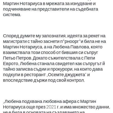
Мартин Нотариуса в мрежата за изнудване и
подчиняване на представители на съдебната
система.
Според думите му запознатия, идеята за рекет на
магистрати с тайно заснети п*рноорг*и била не на
Мартин Нотариуса, а на Любена Павлова, която
взаимствала този способ от бившия си съпруг
Петьо Петров. Докато съжителствала с Пепи
Еврото, Любена станала свидетел как съпругът й
тайно записва съдии и прокурори, на които дава
подкупи в ресторант „Осемте джуджета“ и
впоследствие държи под свой контрол.
„Любена подхвана любовна афера с Мартин
Нотариуса още през 2021 г. и има множество данни,
че е била в основата на създаването на