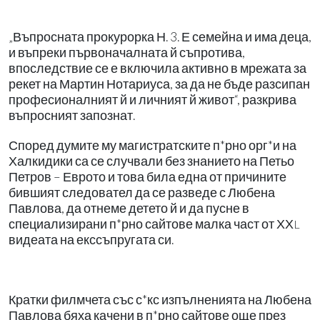
„Въпросната прокурорка Н. 3. Е семейна и има деца,
и въпреки първоначалната й съпротива,
впоследствие се е включила активно в мрежата за
рекет на Мартин Нотариуса, за да не бъде разсипан
професионалният й и личният й живот“, разкрива
въпросният запознат.
Според думите му магистратските п*рно орг*и на
Халкидики са се случвали без знанието на Петьо
Петров – Еврото и това била една от причините
бившият следовател да се разведе с Любена
Павлова, да отнеме детето й и да пусне в
специализирани п*рно сайтове малка част
от ХХ
L
видеата на екссъпругата си.
Кратки филмчета със с*кс изпълненията на Любена
Павлова бяха качени в п*рно сайтове още през