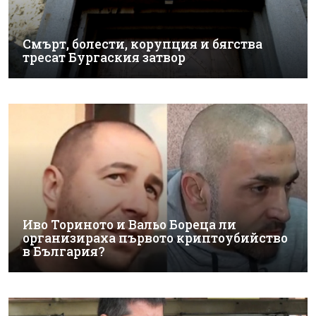
Смърт, болести, корупция и бягства
тресат Бургаския затвор
Иво Ториното и Вальо Бореца ли
организираха първото криптоубийство
в България?