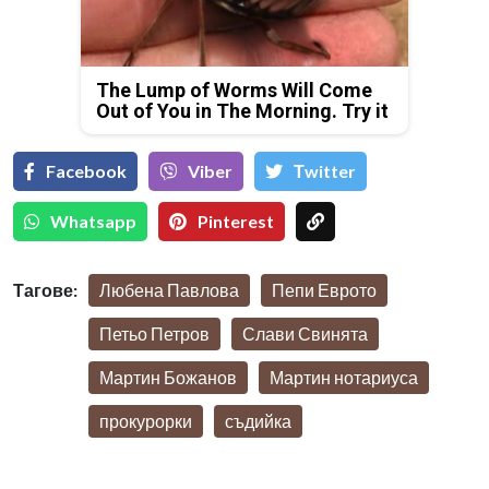
The Lump of Worms Will Come
Out of You in The Morning. Try it
Facebook
Viber
Тwitter
Whatsapp
Pinterest
Тагове:
Любена Павлова
Пепи Еврото
Петьо Петров
Слави Свинята
Мартин Божанов
Мартин нотариуса
прокурорки
съдийка