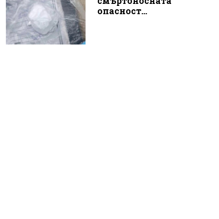
смъртоносната
опасност...