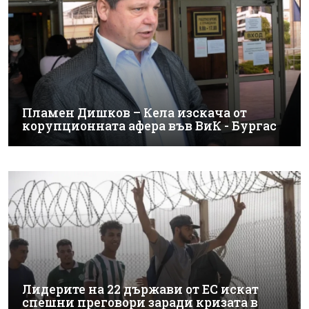
Пламен Дишков – Кела изскача от
корупционната афера във ВиК - Бургас
Лидерите на 22 държави от ЕС искат
спешни преговори заради кризата в