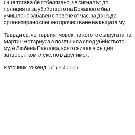
Още тогава бе отбелязано, че сигналът до
полицията за убийството на Божанов е бил
умишлено забавен с повече от час, за да бъде
организирано спешно прочистване на къщата му.
Твърди се, че първият човек, на когото съпругата на
Мартин Нотариуса е позвънила след убийството
му, е Любена Павлова, която живее в същия
затворен комплекс, но в друг имот.
Източник: Уикенд, crimesbg.com