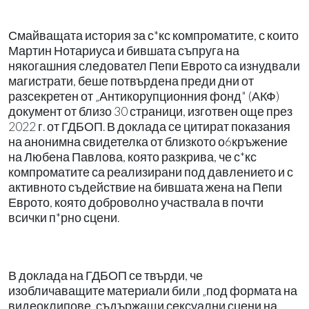
Смайващата история за с*кс компроматите, с които
Мартин Нотариуса и бившата съпруга на
някогашния следовател Пепи Еврото са изнудвали
магистрати, беше потвърдена преди дни от
разсекретен от „Антикорупционния фонд" (АКФ)
документ от близо 30 страници, изготвен още през
2022 г. от ГДБОП. В доклада се цитират показания
на анонимна свидетелка от близкото о6кръжение
на Любена Павлова, която разкрива, че с*кс
компроматите са реализирани под давлението и с
активното съдействие на бившата жена на Пепи
Еврото, която доброволно участвала в почти
всички п*рно сцени.
В доклада на ГДБОП се твърди, че
изобличаващите материали били „под формата на
видеоклипове, съдържащи сексуални сцени на