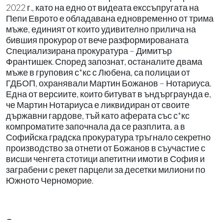
2022 г., като на едно от видеата екссъпругата на
Пепи Еврото е обладавана едновременно от трима
мъже, единият от които удивително прилича на
бившия прокурор от вече разформированата
Специализирана прокуратура – Димитър
Франтишек. Според запознат, останалите двама
мъже в груповия с*кс с Любена, са полицаи от
ГДБОП, охранявали Мартин Божанов – Нотариуса.
Една от версиите, които битуват в ъндърграунда е,
че Мартин Нотариуса е ликвидиран от своите
държавни гардове, тъй като аферата със с*кс
компроматите започнала
да се разплита, а в
Софийска градска прокуратура тръгнало секретно
производство за отнети от Божанов в съучастие с
висши ченгета стотици апетитни имоти в София и
заграбени с рекет парцели за десетки милиони по
Южното Черноморие.