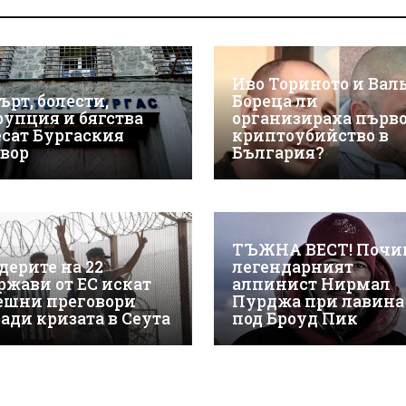
Иво Ториното и Вал
ърт, болести,
Бореца ли
рупция и бягства
организираха първ
есат Бургаския
криптоубийство в
твор
България?
ТЪЖНА ВЕСТ! Почи
дерите на 22
легендарният
ржави от ЕС искат
алпинист Нирмал
ешни преговори
Пурджа при лавина
ради кризата в Сеута
под Броуд Пик