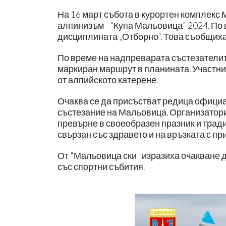
На 16 март събота в курортен комплекс
алпинизъм - "Купа Мальовица" 2024. По
дисциплината „Отборно“. Това съобщиха 
По време на надпреварата състезателит
маркиран маршрут в планината. Участни
от алпийското катерене.
Очаква се да присъстват редица офици
състезание на Мальовица. Организатори
превърне в своеобразен празник и тради
свързан със здравето и на връзката с пр
От "Мальовица ски" изразиха очакване д
със спортни събития.