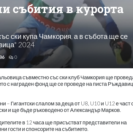
ни събития в курорта
със ски купа Чамкория, а в събота ще се
вица" 2024
86
0
Мальовица съвместно със ски клуб Чамкория ще провед
ето с награден фонд ще се проведе на писта Ръждавиц
 – Гигантски слалом за деца от U8, U10 и U12 е част 
ски и ще бъде ръководено от Александър Марков.
ителите в 12 часа ще присъстват представители на
и гости и спонсорите на събитието.