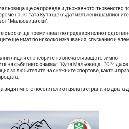
 Мальовица ще се проведе и държавното първенство по
 време на 30-тата Купа ще бъдат излъчени шампионите
от "Мальовица ски".
е със ски ще преминават по предварително подготвен
ците ще имат по няколко изкачвания, спускания и еле
ални лица и спонсорите на впечатляващото зимно
те на събитието очакват "Купа Мальовица" 2024 да се
ция за любителите на снежните спортове, както и праз
иродата.
а видят много посетители от цялата страна и в двата 