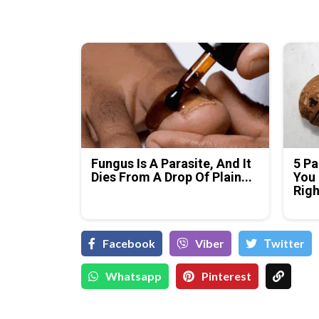
Fungus Is A Parasite, And It
5 Pa
Dies From A Drop Of Plain...
You 
Rig
Facebook
Viber
Тwitter
Whatsapp
Pinterest