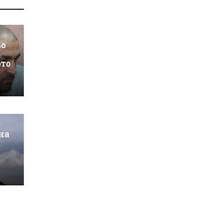
ьо
ото
на