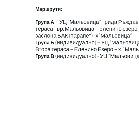
Маршрути:
– УЦ “Мальовица” - рида Ръждави
Група А
тераса - вр. Мальовица – Eленино езеро 
заслона БАК (парапет)- х.”Мальовица”
(индивидуално) – УЦ “Мальовица”
Група Б
Втора тераса – Еленино Езеро – х. “Мал
(индивидуално) - УЦ “Мальовица”
Група В