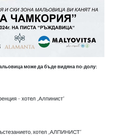
альовица може да бъде видяна по-долу:
ренция – хотел „Алпинист“
 състезанието, хотел „АЛПИНИСТ“