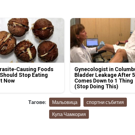
rasite-Causing Foods
Gynecologist in Columb
Should Stop Eating
Bladder Leakage After 
ht Now
Comes Down to 1 Thing
(Stop Doing This)
Тагове:
Мальовица
спортни събития
Купа Чамкория