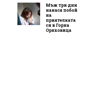
Мъж три дни
нанася побой
на
приятелката
си в Горна
Оряховица