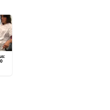
us:
50