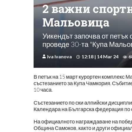
2 важни спорт
Мальовица
Уикендът започва от петък 
проведе 30-та "Купа Мальо
Iva Ivanova
12:18 | 14 Mar 24
6
В петък на 15 март курортен комплекс 
състезанието за Купа Чамкория. Събити
10 часа.
Състезанието по ски алпийски дисциплини
Календара на Българска федерация по 
На официалното награждаване на побед
Община Самоков, както и други официалн