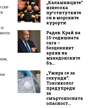
„Калашниците“
 ски-
изнесоха
 в
пр*ститутките
си в морските
курорти
 и
Радев: Край на
менти
15-годишната
сага –
безценният
архив на
македонските
ник,
бъ...
„Умира се за
дни
секунди“:
Токсиколог
предупреди
за
смъртоносната
опасност...