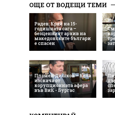
ОЩЕ ОТ ВОДЕЩИ ТЕМИ
Радев: Край на 15-
годишната сага –
См
безценният архив на
ко
македонските българи
тр
е спасен
за
Пламен Дишков – Кела
Ли
изскача от
дъ
корупционната афера
сп
във ВиК - Бургас
за