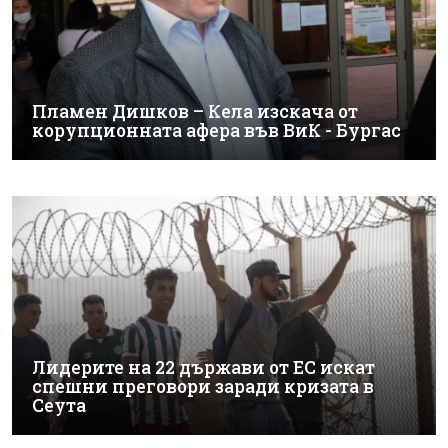
Пламен Дишков – Кела изскача от
корупционната афера във ВиК - Бургас
Лидерите на 22 държави от ЕС искат
спешни преговори заради кризата в
Сеута