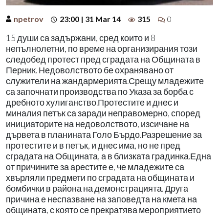
npetrov
23:00 | 31 Mar 14
315
0
15 души са задържани, сред които и 8
непълнолетни, по време на организирания този
следобед протест пред сградата на Общината в
Перник. Недоволството бе охранявано от
служители на жандармерията.Срещу младежите
са започнати производства по Указа за борба с
дребното хулиганство.Протестите и днес и
миналия петък са заради неправомерно, според
инициаторите на недоволството, изсичане на
дървета в планината Голо Бърдо.Разрешение за
протестите и в петък, и днес има, но не пред
сградата на Общината, а в близката градинка.Една
от причините за арестите е, че младежите са
хвърляли предмети по сградата на общината и
бомбички в района на демонстрацията. Друга
причина е неспазване на заповедта на кмета на
общината, с която се прекратява мероприятието