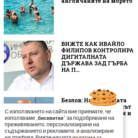
англичаните на морето
ВИЖТЕ КАК ИВАЙЛО
ФИЛИПОВ КОНТРОЛИРА
ДИГИТАЛНАТА
ДЪРЖАВА ЗАД ГЪРБА
НА П...
Безлов: Най-голямата
опасност е фентанилът
С използването на сайта вие приемате, че
да се смесва с кокаин и
използваме „
" за подобряване на
бисквитки
„би...
преживяването, персонализиране на
съдържанието и рекламите, и анализиране
на трафика. Вижте нашата
политика за