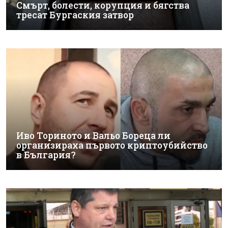
Смърт, болести, корупция и бягства
тресат Бургаския затвор
Иво Ториното и Вальо Бореца ли
организираха първото криптоубийство
в България?