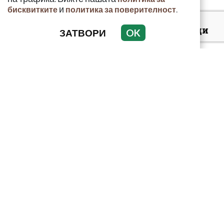
и
.
бисквитките
политика за поверителност
Киев: 16 000 чужденци
ЗАТВОРИ
OK
се сражават в
украинските
въоръжени сили