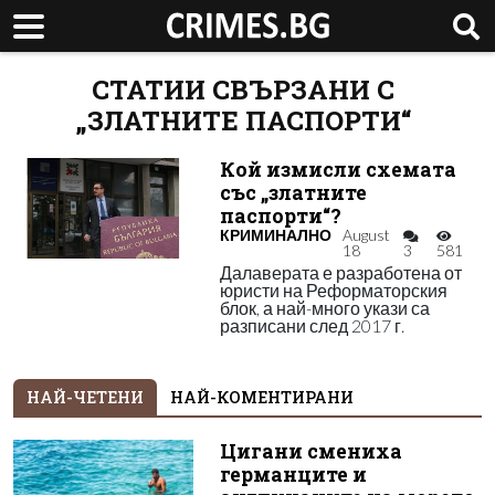
СТАТИИ СВЪРЗАНИ С
„ЗЛАТНИТЕ ПАСПОРТИ“
Кой измисли схемата
със „златните
паспорти“?
КРИМИНАЛНО
August
18
3
581
Далаверата е разработена от
юристи на Реформаторския
блок, а най-много укази са
разписани след 2017 г.
НАЙ-ЧЕТЕНИ
НАЙ-КОМЕНТИРАНИ
Цигани смениха
германците и