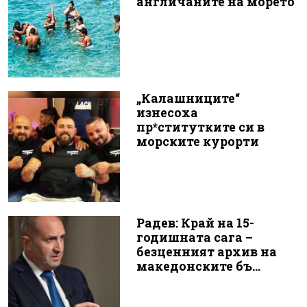
англичаните на морето
„Калашниците“
изнесоха
пр*ститутките си в
морските курорти
Радев: Край на 15-
годишната сага –
безценният архив на
македонските бъ...