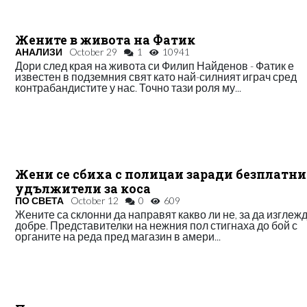
Жените в живота на Фатик
АНАЛИЗИ
October 29
1
10941
Дори след края на живота си Филип Найденов - Фатик е
известен в подземния свят като най-силният играч сред
контрабандистите у нас. Точно тази роля му...
Жени се сбиха с полицаи заради безплатни
удължители за коса
ПО СВЕТА
October 12
0
609
Жените са склонни да направят какво ли не, за да изглеж
добре. Представителки на нежния пол стигнаха до бой с
органите на реда пред магазин в амери...