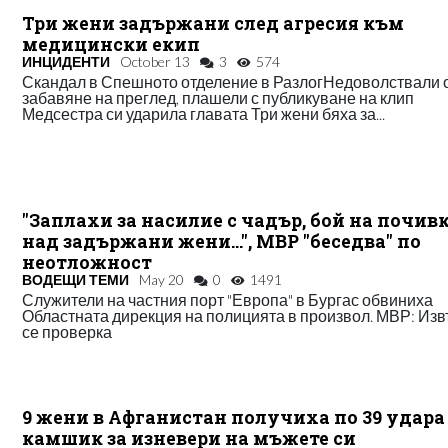
Три жени задържани след агресия към
медицински екип
ИНЦИДЕНТИ
October 13
3
574
Скандал в Спешното отделение в РазлогНедоволствали 
забавяне на преглед, плашели с публикуване на клип
Медсестра си ударила главата Три жени бяха за...
"Заплахи за насилие с чадър, бой на почив
над задържани жени...", МВР "беседва" по
неотложност
ВОДЕЩИ ТЕМИ
May 20
0
1491
Служители на частния порт "Европа" в Бургас обвиниха
Областната дирекция на полицията в произвол. МВР: Из
се проверка
9 жени в Афганистан получиха по 39 удара
камшик за изневери на мъжете си