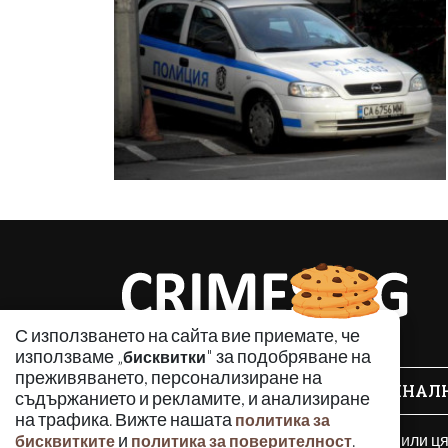
С използването на сайта вие приемате, че
използваме „
" за подобряване на
бисквитки
преживяването, персонализиране на
КРИМИНАЛ
съдържанието и рекламите, и анализиране
на трафика. Вижте нашата
политика за
и
.
Използването и публикуването на част или ц
бисквитките
политика за поверителност