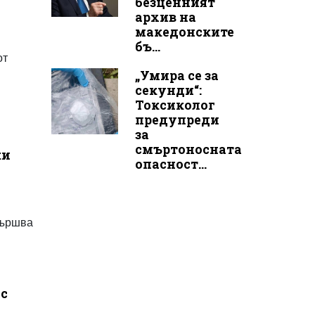
безценният
архив на
македонските
бъ...
от
„Умира се за
секунди“:
Токсиколог
предупреди
за
смъртоносната
ки
опасност...
вършва
 с