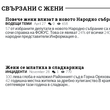
 СВЪРЗАНИ С ЖЕНИ
Повече жени влизат в новото Народно съб
ВОДЕЩИ ТЕМИ
April 27
0
658
57 от избраните депутати в новото Народно събрание са 
сочи справка на ФОКУС. Това се явяват 24% от всички 24
народни представители.Информация о...
Жени се млатиха в сладкарница
ИНЦИДЕНТИ
November 28
1
770
100 лева глоба е наложил Районният съд в Горна Оряхов
42-годишна местна жителка за дребно хулиганство.В края
септември тази година в сладкарн...