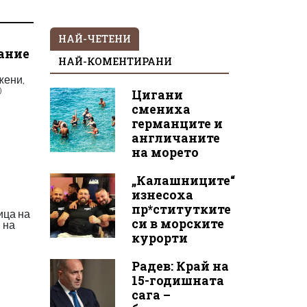
НАЙ-ЧЕТЕНИ
рание
НАЙ-КОМЕНТИРАНИ
жени,
0
Цигани
смениха
германците и
англичаните
на морето
„Калашниците“
изнесоха
пр*ститутките
ица на
си в морските
 на
курорти
Радев: Край на
15-годишната
сага –