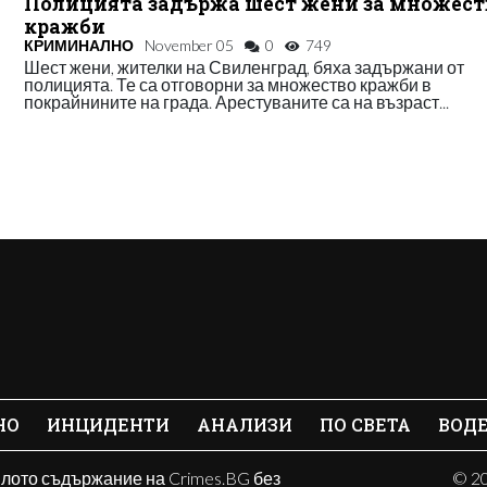
Полицията задържа шест жени за множест
кражби
КРИМИНАЛНО
November 05
0
749
Шест жени, жителки на Свиленград, бяха задържани от
полицията. Те са отговорни за множество кражби в
покрайнините на града. Арестуваните са на възраст...
НО
ИНЦИДЕНТИ
АНАЛИЗИ
ПО СВЕТА
ВОД
ялото съдържание на Crimes.BG без
© 20