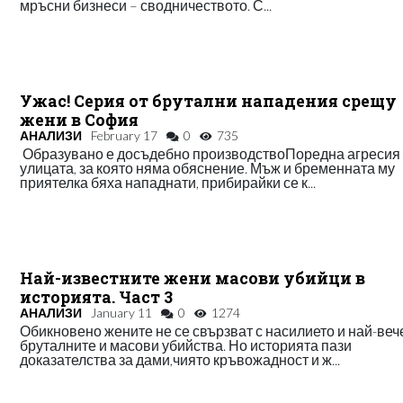
мръсни бизнеси – сводничеството. С...
Ужас! Серия от брутални нападения срещу
жени в София
АНАЛИЗИ
February 17
0
735
Образувано е досъдебно производствоПоредна агресия
улицата, за която няма обяснение. Мъж и бременната му
приятелка бяха нападнати, прибирайки се к...
Най-известните жени масови убийци в
историята. Част 3
АНАЛИЗИ
January 11
0
1274
Обикновено жените не се свързват с насилието и най-веч
бруталните и масови убийства. Но историята пази
доказателства за дами,чиято кръвожадност и ж...