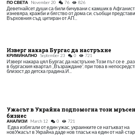
ПО СВЕТА
November 20
76
826
Деветнайсет души са били бичувани с камшик в Афганист
изневяра, кражби и бягство от дома си, съобщи представи
Върховния съд, цитиран от АП...
Изверг накара Бургас да настръхне
КРИМИНАЛНО
September 23
0
721
Изверг накара цял Бургас да настръхне.Този път се е „ра
в бургаския квартал „Възраждане“, при това в непосредс
близост до детска градина.И...
Ужасът в Украйна подпомогна този мръсе
бизнес
АНАЛИЗИ
March 12
0
721
Едва избягали от един ужас, украинките се натъкват на
новУжасът в Украйна даде нов тласък на един от най-стар