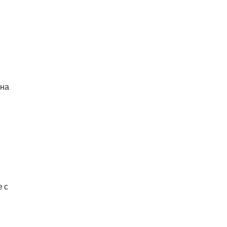
 на
е с