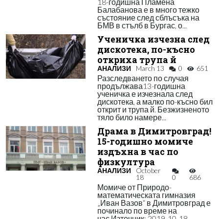
18-годишна Пламена
Балабанова е в много тежко
състояние след сблъсъка на
БМВ в стълб в Бургас, о...
Ученичка изчезна след
дискотека, по-късно
откриха трупа й
АНАЛИЗИ
March 13
0
651
Разследването по случая
продължава13-годишна
ученичка е изчезнала след
дискотека, а малко по-късно бил
открит и трупа й. Безжизненото
тяло било намере...
Драма в Димитровград!
15-годишно момиче
издъхна в час по
физкултура
АНАЛИЗИ
October
18
0
686
Момиче от Природо-
математическата гимназия
„Иван Вазов“ в Димитровград е
починало по време на
час.Източник: 2019-10-18