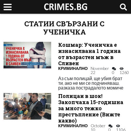
СТАТИИ СВЪРЗАНИ С
УЧЕНИЧКА
Кошмар: Ученичка е
изнасилвана 1 година
от възрастен мъж в
Сливен
КРИМИНАЛНО
November
22
0
1260
Аз съм полицай, ще убия брат
ти, ако не ми се подчиняваш,
разказа пострадалото момиче
Полицаи в шок!
Закопчаха 15-годишна
за много тежко
престъпление (Вижте
какво)
КРИМИНАЛНО
October
10
0
1106