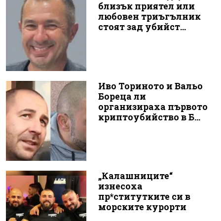
близък приятел или
любовен триъгълник
стоят зад убийст...
Иво Ториното и Вальо
Бореца ли
организираха първото
криптоубийство в Б...
„Калашниците“
изнесоха
пр*ститутките си в
морските курорти