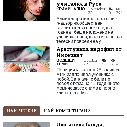
учителка в Русе
КРИМИНАЛНО
November
20
0
791
Административно наказание
"надзор на обществен
възпитател за срок от една
година" беше наложено на
ученичка, нападнала и нанесла
телесни повреди на у...
Арестуваха педофил от
Интернет
ВОДЕЩИ
October
ТЕМИ
28
1
714
Полицията залови 29-годишен
мъж, заплашвал ученичка с
побой. Заплахите били по
повод отказа на 15-годишното
момиче да се снима в порно
клип с него. Мъ...
НАЙ-ЧЕТЕНИ
НАЙ-КОМЕНТИРАНИ
Люлинска банда,