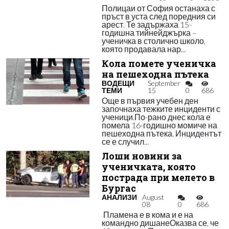
Полицаи от София останаха с
пръст в уста след поредния си
арест. Те задържаха 15-
годишна тийнейджърка –
ученичка в столично школо,
която продавала нар...
Кола помете ученичка
на пешеходна пътека
ВОДЕЩИ
September
ТЕМИ
15
0
686
Още в първия учебен ден
започнаха тежките инциденти с
ученици.По-рано днес кола е
помела 16-годишно момиче на
пешеходна пътека. Инцидентът
се е случил...
Лоши новини за
ученичката, която
пострада при мелето в
Бургас
АНАЛИЗИ
August
08
0
686
Пламена е в кома и е на
командно дишанеОказва се, че