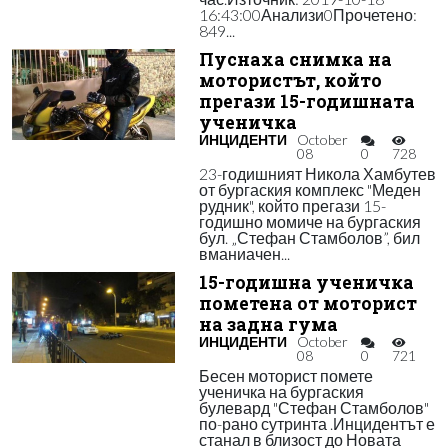
16:43:00Анализи0Прочетено:
849...
Пуснаха снимка на
мотористът, който
прегази 15-годишната
ученичка
ИНЦИДЕНТИ
October
08
0
728
23-годишният Никола Хамбутев
от бургаския комплекс "Меден
рудник", който прегази 15-
годишно момиче на бургаския
бул. „Стефан Стамболов”, бил
вманиачен...
15-годишна ученичка
пометена от моторист
на задна гума
ИНЦИДЕНТИ
October
08
0
721
Бесен моторист помете
ученичка на бургаския
булевард "Стефан Стамболов"
по-рано сутринта .Инцидентът е
станал в близост до Новата