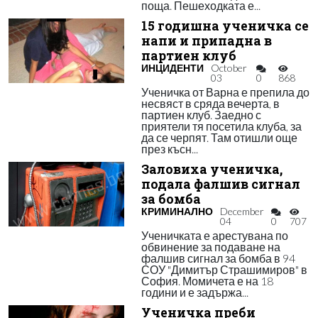
поща. Пешеходката е...
15 годишна ученичка се
напи и припадна в
партиен клуб
ИНЦИДЕНТИ
October
03
0
868
Ученичка от Варна е препила до
несвяст в сряда вечерта, в
партиен клуб. Заедно с
приятели тя посетила клуба, за
да се черпят. Там отишли още
през късн...
Заловиха ученичка,
подала фалшив сигнал
за бомба
КРИМИНАЛНО
December
04
0
707
Ученичката е арестувана по
обвинение за подаване на
фалшив сигнал за бомба в 94
СОУ "Димитър Страшимиров" в
София. Момичета е на 18
години и е задържа...
Ученичка преби