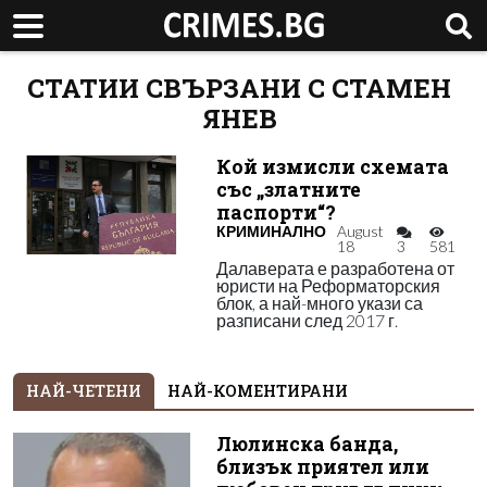
СТАТИИ СВЪРЗАНИ С СТАМЕН
ЯНЕВ
Кой измисли схемата
със „златните
паспорти“?
КРИМИНАЛНО
August
18
3
581
Далаверата е разработена от
юристи на Реформаторския
блок, а най-много укази са
разписани след 2017 г.
НАЙ-ЧЕТЕНИ
НАЙ-КОМЕНТИРАНИ
Люлинска банда,
близък приятел или