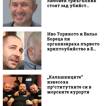
любовен триъгълник
стоят зад убийст...
Иво Ториното и Вальо
Бореца ли
организираха първото
криптоубийство в Б...
„Калашниците“
изнесоха
пр*ститутките си в
морските курорти