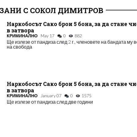
ЗАНИ С СОКОЛ ДИМИТРОВ
Наркобосът Сако брои 5 бона, за да стане ч
в затвора
КРИМИНАЛНО
May 17
0
882
Ще излезе от пандиза след 2 г., членовете на бандата му в
на свобода
Наркобосът Сако брои 5 бона, за да стане ч
в затвора
КРИМИНАЛНО
January 07
0
1575
Ще излезе от пандиза след две години