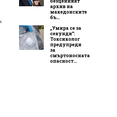
безценният
архив на
македонските
бъ...
а
„Умира се за
секунди“:
Токсиколог
предупреди
за
смъртоносната
опасност...