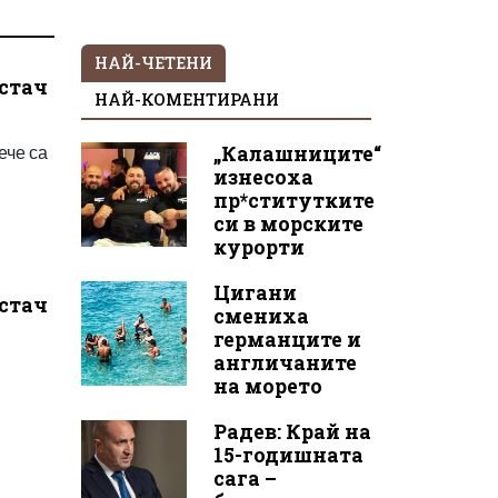
НАЙ-ЧЕТЕНИ
истач
НАЙ-КОМЕНТИРАНИ
ече са
„Калашниците“
изнесоха
пр*ститутките
си в морските
курорти
Цигани
истач
смениха
германците и
англичаните
на морето
Радев: Край на
15-годишната
сага –