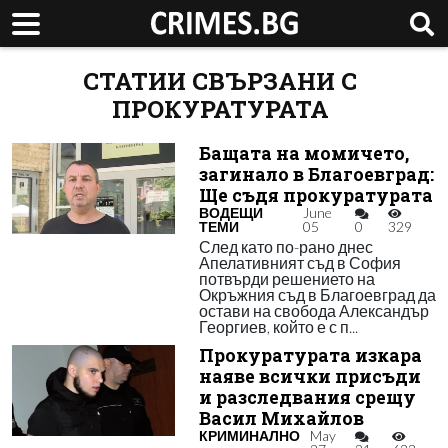
СТАТИИ СВЪРЗАНИ С
ПРОКУРАТУРАТА
Бащата на момичето,
загинало в Благоевград:
Ще съдя прокуратурата
ВОДЕЩИ
June
ТЕМИ
05
0
329
След като по-рано днес
Апелативният съд в София
потвърди решението на
Окръжния съд в Благоевград да
остави на свобода Александър
Георгиев, който е с п...
Прокуратурата изкара
наяве всички присъди
и разследвания срещу
Васил Михайлов
КРИМИНАЛНО
May