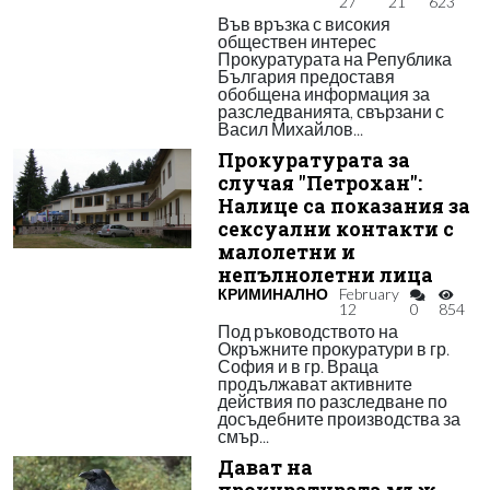
27
21
623
Във връзка с високия
обществен интерес
Прокуратурата на Република
България предоставя
обобщена информация за
разследванията, свързани с
Васил Михайлов...
Прокуратурата за
случая "Петрохан":
Налице са показания за
сексуални контакти с
малолетни и
непълнолетни лица
КРИМИНАЛНО
February
12
0
854
Под ръководството на
Окръжните прокуратури в гр.
София и в гр. Враца
продължават активните
действия по разследване по
досъдебните производства за
смър...
Дават на