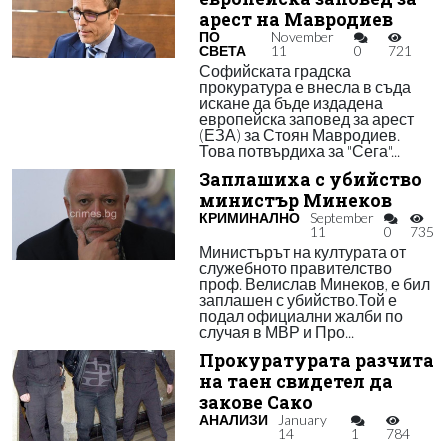
арест на Мавродиев
ПО
November
СВЕТА
11
0
721
Софийската градска
прокуратура е внесла в съда
искане да бъде издадена
европейска заповед за арест
(ЕЗА) за Стоян Мавродиев.
Това потвърдиха за "Сега"...
Заплашиха с убийство
министър Минеков
КРИМИНАЛНО
September
11
0
735
Министърът на културата от
служебното правителство
проф. Велислав Минеков, е бил
заплашен с убийство.Той е
подал официални жалби по
случая в МВР и Про...
Прокуратурата разчита
на таен свидетел да
закове Сако
АНАЛИЗИ
January
14
1
784