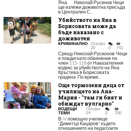
Яна. Николай Русинов Чеци
ще излежи доживотна присъда
в Централен С...
Убийството на Яна в
Борисовата може да
бъде наказано с
доживотен
КРИМИНАЛНО
October
20
0
742
Срещу Николай Русионов-Чеци
е повдигнато обвинение по
член 115-118 от Наказателния
кодекс за убийството на Яна
Кръстева в Борисовата
градина. По време...
Още тормозени деца от
училището на Ана-
Мария - "там ги бият и
обиждат вулгарно"
ВОДЕЩИ
October
ТЕМИ
09
0
700
В IV помощно училище
"Димитър Кацаров", където
отношението на педагозите