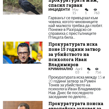
прокуратурата мъж,
спасил гарван
ИНЦИДЕНТИ
May
15
1
763
Гарванът се привързал към
човека, когото чиновниците
най-малкото трябва да глобят.
Понеже в Разградско се
справиха с престъпниците
Птицата била...
Прокуратурата иска
поне 15 години затвор
за убийството на
психолога Иван
Владимиров
КРИМИНАЛНО
April
03
6
756
Прокуратурата иска между 15 и
20 години затвор за Румен
Тонев за убийството на
психолога Иван Владимиров-
Нав. Днес бе последното
заседание по делото,...
Прокуратурата поиска
европейска заповед за