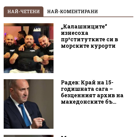
НАЙ-ЧЕТЕНИ
НАЙ-КОМЕНТИРАНИ
„Калашниците“
изнесоха
пр*ститутките си в
морските курорти
Радев: Край на 15-
годишната сага –
безценният архив на
македонските бъ...