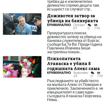
трябва да е изключително
деликатно спрямо децата там,
всъщност се случват стр...
Доживотен затвор за
убиеца на банкерката
КРИМИНАЛНО
October
07
0
770
Прокуратурата поиска
доживотен затвор за убиеца на
банкова служителка от Бургас,
съобщи Би Ти Ви. Преди година
Павлинка Йовчева беше
застреляна показн...
Психопатката
Атанаска е убила 8
годишната Алекс сама
КРИМИНАЛНО
September
24
0
770
Разследването за убийството
на малката Алекс от Поморие е
приключило. Заключението е, че
извършителят е само един -
съседката Атанаска Георгиева.
Няма...