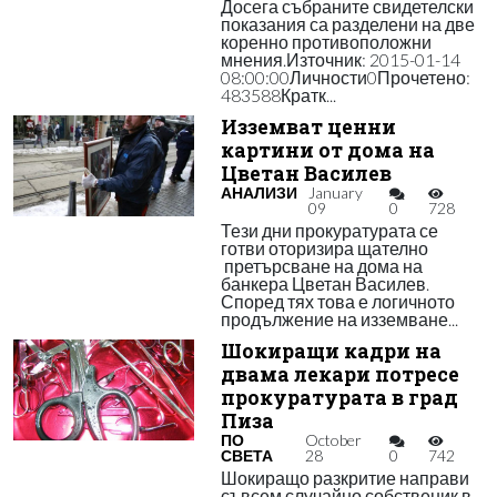
Досега събраните свидетелски
показания са разделени на две
коренно противоположни
мнения.Източник: 2015-01-14
08:00:00Личности0Прочетено:
483588Кратк...
Изземват ценни
картини от дома на
Цветан Василев
АНАЛИЗИ
January
09
0
728
Тези дни прокуратурата се
готви оторизира щателно
претърсване на дома на
банкера Цветан Василев.
Според тях това е логичното
продължение на изземване...
Шокиращи кадри на
двама лекари потресе
прокуратурата в град
Пиза
ПО
October
СВЕТА
28
0
742
Шокиращо разкритие направи
съвсем случайно собственик в