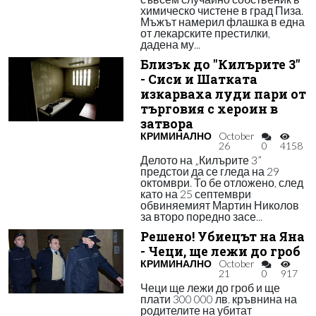
химическо чистене в град Пиза.
Мъжът намерил флашка в една
от лекарските престилки,
дадена му...
Близък до "Килърите 3"
- Сиси и Шатката
изкарваха луди пари от
търговия с хероин в
затвора
КРИМИНАЛНО
October
26
0
4158
Делото на „Килърите 3”
предстои да се гледа на 29
октомври. То бе отложено, след
като на 25 септември
обвиняемият Мартин Николов
за второ поредно засе...
Решено! Убиецът на Яна
- Чеци, ще лежи до гроб
КРИМИНАЛНО
October
21
0
917
Чеци ще лежи до гроб и ще
плати 300 000 лв. кръвнина на
родителите на убитат