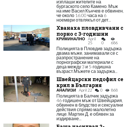
изплаши жителите на
бургаското село Камено. Мъж
на име Васил Кънчев е обвинен,
че около 16:00 часа на 6
ноември отвлякъл от дет...
Хванаха пловдивчани с
порно с 3-годишни
КРИМИНАЛНО
April
25
0
686
Полицията в Пловдив задържа
двама мъже, занимавали се с
разпространение на
порнографски материали с
деца между 3 и 5-годишна
възраст.Мъжете са задържа...
Швейцарски педофил се
крил в България
АНАЛИЗИ
April 22
0
868
Полицията в Балчик задържа
46-годишен мъж от Швейцария,
обвинен в блудство и сексуални
действия спрямо малолетно
лице. Мартин Д. е обявен за
издирване...
Баща насилвал 2-