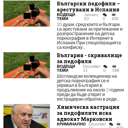
Български педофили –
арестувани в Испания
ВОДЕЩИ
January
ТЕМИ
03
0
630
20 души, сред които и българи,
са арестувани за притежание и
разпространение на детска
порнография в Интернет в
Испания.При спецоперацията
са конфиску...
България - скривалище
за педофили
ВОДЕЩИ
December
ТЕМИ
13
0
588
Шотландски колекционер на
детска порнография се е
укривал в България в
продължение на около 3 години
преди да бъде открит и
екстрадиран обратно в роди...
Химическа кастрация
за педофилите иска
адвокат Марковски
КРИМИНАЛНО
December
11
0
833