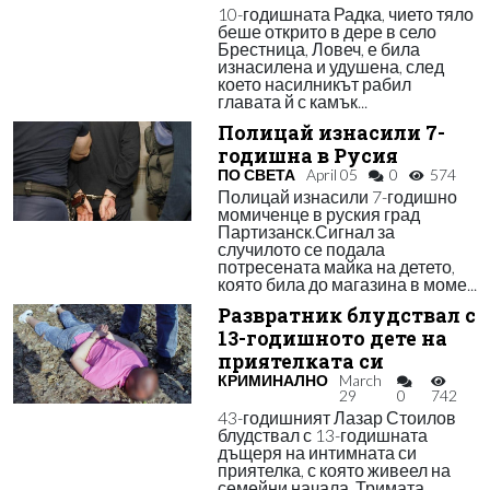
10-годишната Радка, чието тяло
беше открито в дере в село
Брестница, Ловеч, е била
изнасилена и удушена, след
което насилникът рабил
главата й с камък...
Полицай изнасили 7-
годишна в Русия
ПО СВЕТА
April 05
0
574
Полицай изнасили 7-годишно
момиченце в руския град
Партизанск.Сигнал за
случилото се подала
потресената майка на детето,
която била до магазина в моме...
Развратник блудствал с
13-годишното дете на
приятелката си
КРИМИНАЛНО
March
29
0
742
43-годишният Лазар Стоилов
блудствал с 13-годишната
дъщеря на интимната си
приятелка, с която живеел на
семейни начала. Тримата