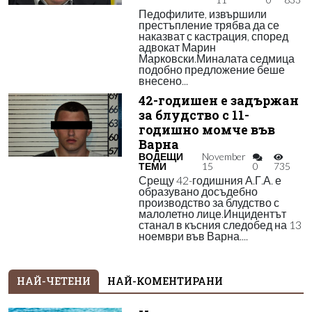
Педофилите, извършили
престъпление трябва да се
наказват с кастрация, според
адвокат Марин
Марковски.Миналата седмица
подобно предложение беше
внесено...
42-годишен е задържан
за блудство с 11-
годишно момче във
Варна
ВОДЕЩИ
November
ТЕМИ
15
0
735
Срещу 42-годишния А.Г.А. е
образувано досъдебно
производство за блудство с
малолетно лице.Инцидентът
станал в късния следобед на 13
ноември във Варна....
НАЙ-ЧЕТЕНИ
НАЙ-КОМЕНТИРАНИ