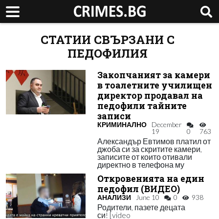
СТАТИИ СВЪРЗАНИ С
ПЕДОФИЛИЯ
Закопчаният за камери
в тоалетните училищен
директор продавал на
педофили тайните
записи
КРИМИНАЛНО
December
19
0
763
Александър Евтимов платил от
джоба си за скритите камери,
записите от които отивали
директно в телефона му
Откровенията на един
педофил (ВИДЕО)
АНАЛИЗИ
June 10
0
938
Родители, пазете децата
си! [video