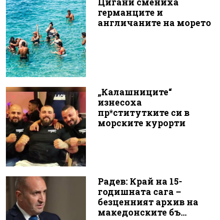
Цигани смениха
германците и
англичаните на морето
„Калашниците“
изнесоха
пр*ститутките си в
морските курорти
Радев: Край на 15-
годишната сага –
безценният архив на
македонските бъ...