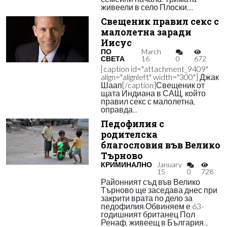
живеели в село Плоски,...
Свещеник правил секс с
малолетна заради
Иисус
ПО
March
СВЕТА
16
0
672
[caption id="attachment_9409"
align="alignleft" width="300"] Джак
Шаап[/caption]Свещеник от
щата Индиана в САЩ, който
правил секс с малолетна,
оправда...
Педофилия с
родителска
благословия във Велико
Търново
КРИМИНАЛНО
January
15
0
728
Районният съд във Велико
Търново ще заседава днес при
закрити врата по дело за
педофилия.Обвиняем е 63-
годишният британец Пол
Ренаф, живеещ в България...