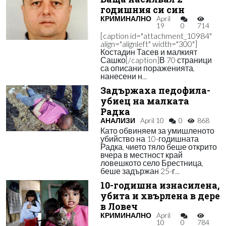
годишния си син
КРИМИНАЛНО
April
19
0
714
[caption id="attachment_10984"
align="alignleft" width="300"]
Костадин Тасев и малкият
Сашко[/caption]В 70 страници
са описани пораженията,
нанесени н...
Задържаха педофила-
убиец на малката
Радка
АНАЛИЗИ
April 10
0
868
Като обвиняем за умишленото
убийство на 10-годишната
Радка, чието тяло беше открито
вчера в местност край
ловешкото село Брестница,
беше задържан 25-г...
10-годишна изнасилена,
убита и хвърлена в дере
в Ловеч
КРИМИНАЛНО
April
10
0
784