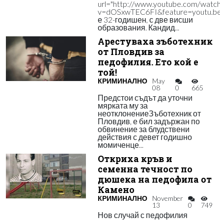
url="http://www.youtube.com/watc
v=dOSxwTEC6FI&feature=youtu.be
е 32-годишен, с две висши
образования. Кандид...
Арестуваха зъботехник
от Пловдив за
педофилия. Ето кой е
той!
КРИМИНАЛНО
May
08
0
665
Предстои съдът да уточни
мярката му за
неотклонениеЗъботехник от
Пловдив, е бил задържан по
обвинение за блудствени
действия с девет годишно
момиченце...
Откриха кръв и
семенна течност по
дюшека на педофила от
Камено
КРИМИНАЛНО
November
13
0
749
Нов случай с педофилия