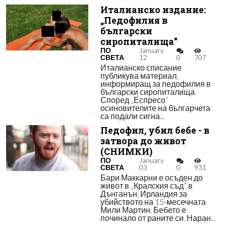
Италианско издание:
„Педофилия в
български
сиропиталища”
ПО
January
СВЕТА
12
0
707
Италианско списание
публикува материал,
информиращ за педофилия в
български сиропиталища.
Според „Еспресо”
осиновителите на българчета
са подали сигна...
Педофил, убил бебе - в
затвора до живот
(СНИМКИ)
ПО
January
СВЕТА
03
0
931
Бари Маккарни е осъден до
живот в „Кралския съд” в
Дънганън, Ирландия за
убийството на 15-месечната
Мили Мартин. Бебето е
починало от раните си. Наран...