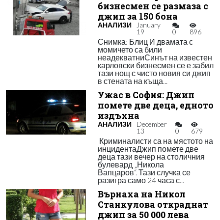
бизнесмен се размаза с
джип за 150 бона
АНАЛИЗИ
January
19
0
896
Снимка: Блиц И двамата с
момичето са били
неадекватниСинът на известен
карловски бизнесмен се е забил
тази нощ с чисто новия си джип
в стената на къща...
Ужас в София: Джип
помете две деца, едното
издъхна
АНАЛИЗИ
December
13
0
679
Криминалисти са на мястото на
инцидентаДжип помете две
деца тази вечер на столичния
булевард „Никола
Вапцаров“. Тази случка се
разигра само 24 часа с...
Върнаха на Никол
Станкулова откраднат
джип за 50 000 лева