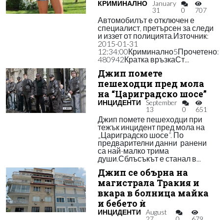
КРИМИНАЛНО
January
31
0
707
Автомобилът е отключен е
специалист, претърсен за следи
и иззет от полицията.Източник:
2015-01-31
12:34:00Криминално5Прочетено:
480942Кратка връзкаСт...
Джип помете
пешеходци пред мола
на “Цариградско шосе”
ИНЦИДЕНТИ
September
13
0
651
Джип помете пешеходци при
тежък инцидент пред мола на
„Цариградско шосе”. По
предварителни данни ранени
са най-малко трима
души.Сблъсъкът е станал в...
Джип се обърна на
магистрала Тракия и
вкара в болница майка
и бебето ѝ
ИНЦИДЕНТИ
August
27
0
679