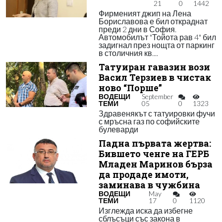
21
0
1442
Фирменият джип на Лена
Бориславова е бил откраднат
преди 2 дни в София.
Автомобилът "Тойота рав 4" бил
задигнал през нощта от паркинг
в столичния кв....
Татуиран гавазин вози
Васил Терзиев в чистак
ново “Порше”
ВОДЕЩИ
September
ТЕМИ
05
0
1323
Здравенякът с татуировки фучи
с мръсна газ по софийските
булеварди
Падна първата жертва:
Бившето ченге на ГЕРБ
Младен Маринов бърза
да продаде имоти,
заминава в чужбина
ВОДЕЩИ
May
ТЕМИ
17
0
1120
Изглежда иска да избегне
сблъсъци със закона в