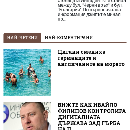
столицата.Инцидентът е станал
между бул. "Черни връх" и бул.
"България". По първоначална
информация джипът е минал
пр...
НАЙ-ЧЕТЕНИ
НАЙ-КОМЕНТИРАНИ
Цигани смениха
германците и
англичаните на морето
ВИЖТЕ КАК ИВАЙЛО
ФИЛИПОВ КОНТРОЛИРА
ДИГИТАЛНАТА
ДЪРЖАВА ЗАД ГЪРБА
НА П...