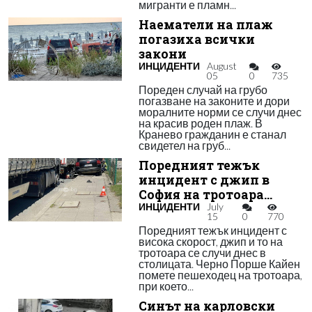
мигранти е пламн...
Наематели на плаж
погазиха всички
закони
ИНЦИДЕНТИ
August
05
0
735
Пореден случай на грубо
погазване на законите и дори
моралните норми се случи днес
на красив роден плаж. В
Кранево гражданин е станал
свидетел на груб...
Поредният тежък
инцидент с джип в
София на тротоара…
ИНЦИДЕНТИ
July
15
0
770
Поредният тежък инцидент с
висока скорост, джип и то на
тротоара се случи днес в
столицата. Черно Порше Кайен
помете пешеходец на тротоара,
при което...
Синът на карловски