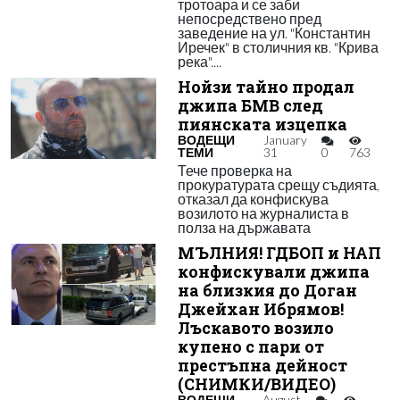
тротоара и се заби
непосредствено пред
заведение на ул. "Константин
Иречек" в столичния кв. "Крива
река"....
Нойзи тайно продал
джипа БМВ след
пиянската изцепка
ВОДЕЩИ
January
ТЕМИ
31
0
763
Тече проверка на
прокуратурата срещу съдията,
отказал да конфискува
возилото на журналиста в
полза на държавата
МЪЛНИЯ! ГДБОП и НАП
конфискували джипа
на близкия до Доган
Джейхан Ибрямов!
Лъскавото возило
купено с пари от
престъпна дейност
(СНИМКИ/ВИДЕО)
ВОДЕЩИ
August