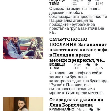
ТЕМИ
21
3
1274
Съвместна акция на Главна
дирекция "Борба с
организираната престъпност" и
Национална агенция по
приходите неутрализира
престъпна група за източване
на...
СМЪРТОНОСНО
ПОСЛАНИЕ: Загиналият
в жестоката катастрофа
в Пловдив преди
месеци предрекъл, че...
ВОДЕЩИ
May
ТЕМИ
14
0
1596
21-годишният шофьор, който
загина при брутална
катастрофа с джип на булевард
"Руски" в Пловдив, със
смъртоносно послание в
мрежите само преди месеци....
Откраднаха джипа на
Лена Бориславова
КРИМИНАЛНО
March