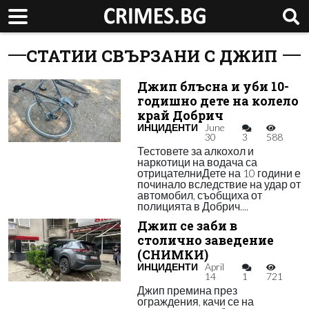
СТАТИИ СВЪРЗАНИ С ДЖИП
Джип блъсна и уби 10-
годишно дете на колело
край Добрич
ИНЦИДЕНТИ
June
30
3
588
Тестовете за алкохол и
наркотици на водача са
отрицателниДете на 10 години е
починало вследствие на удар от
автомобил, съобщиха от
полицията в Добрич....
Джип се заби в
столично заведение
(СНИМКИ)
ИНЦИДЕНТИ
April
14
1
721
Джип премина през
ограждения, качи се на