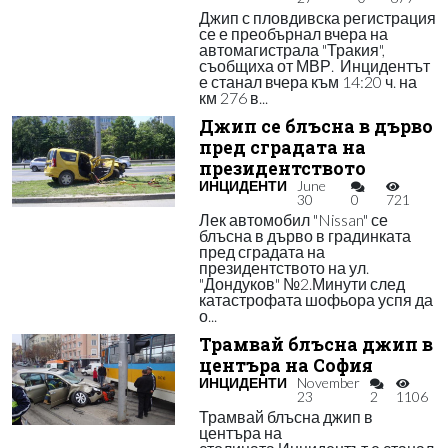
Джип с пловдивска регистрация
се е преобърнал вчера на
автомагистрала "Тракия",
съобщиха от МВР. Инцидентът
е станал вчера към 14:20 ч. на
км 276 в...
Джип се блъсна в дърво
пред сградата на
президентството
ИНЦИДЕНТИ
June
30
0
721
Лек автомобил "Nissan" се
блъсна в дърво в градинката
пред сградата на
президентството на ул.
"Дондуков" №2.Минути след
катастрофата шофьора успя да
о...
Трамвай блъсна джип в
центъра на София
ИНЦИДЕНТИ
November
23
2
1106
Трамвай блъсна джип в
центъра на