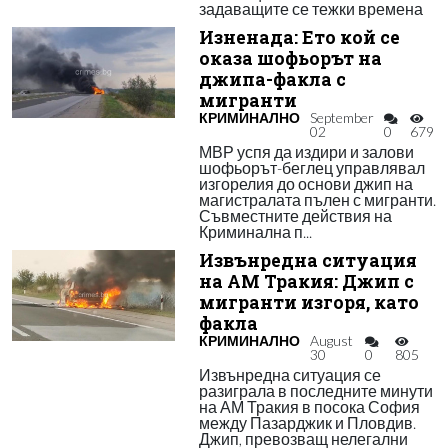
задаващите се тежки времена
Изненада: Ето кой се
оказа шофьорът на
джипа-факла с
мигранти
КРИМИНАЛНО
September
02
0
679
МВР успя да издири и залови
шофьорът-беглец управлявал
изгорелия до основи джип на
магистралата пълен с мигранти.
Съвместните действия на
Криминална п...
Извънредна ситуация
на АМ Тракия: Джип с
мигранти изгоря, като
факла
КРИМИНАЛНО
August
30
0
805
Извънредна ситуация се
разиграла в последните минути
на АМ Тракия в посока София
между Пазарджик и Пловдив.
Джип, превозващ нелегални