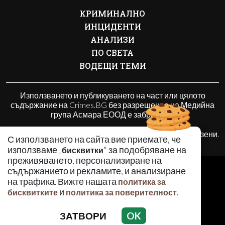
КРИМИНАЛНО
ИНЦИДЕНТИ
АНАЛИЗИ
ПО СВЕТА
ВОДЕЩИ ТЕМИ
Използването и публикуването на част или цялото
съдържание на Crimes.BG без разрешение на Медийна
група Асмара ЕООД е забранено.
© 2010 - 2026 | Crimes.BG. Всички права запазени.
С използването на сайта вие приемате, че
използваме „
" за подобряване на
бисквитки
преживяването, персонализиране на
РЕКЛАМА
съдържанието и рекламите, и анализиране
КОНТАКТИ
на трафика. Вижте нашата
политика за
и
.
ОБЩИ УСЛОВИЯ
бисквитките
политика за поверителност
ПОЛИТИКА ЗА ПОВЕРИТЕЛНОСТ
ЗАТВОРИ
OK
ПОЛИТИКА ЗА БИСКВИТКИТЕ