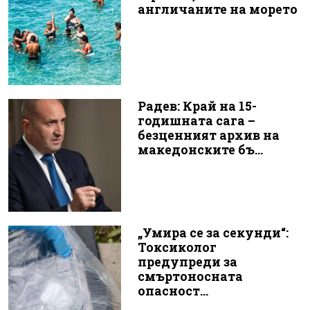
англичаните на морето
Радев: Край на 15-
годишната сага –
безценният архив на
македонските бъ...
„Умира се за секунди“:
Токсиколог
предупреди за
смъртоносната
опасност...