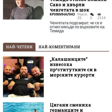
Сако и хвърли
ченгетата в шок
КРИМИНАЛНО
March
25
0
2114
Ченгетата подозират, че се е
отчел някъде по върховете на
Темида
НАЙ-ЧЕТЕНИ
НАЙ-КОМЕНТИРАНИ
„Калашниците“
изнесоха
пр*ститутките си в
морските курорти
Цигани смениха
германците и