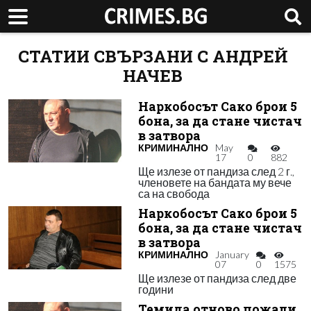
СТАТИИ СВЪРЗАНИ С АНДРЕЙ
НАЧЕВ
Наркобосът Сако брои 5
бона, за да стане чистач
в затвора
КРИМИНАЛНО
May
17
0
882
Ще излезе от пандиза след 2 г.,
членовете на бандата му вече
са на свобода
Наркобосът Сако брои 5
бона, за да стане чистач
в затвора
КРИМИНАЛНО
January
07
0
1575
Ще излезе от пандиза след две
години
Темида отново пожали