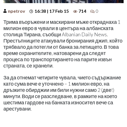
npetrov
16:38 | 17 Feb 15
714
0
Трима въоръжени и маскирани мъже откраднаха 1
милион евро в чували в центъра на албанската
столица Тирана, съобщи Albanian Daily News.
Престъпниците атакували бронирания джип, който
трябвало да потегли от банка за летището. В това
време охранителите, натоварени да следят
процеса по транспортирането на парите извън
страната, се хранели.
За да отнемат четирите чувала, чието съдържание
като сума вече е уточнено – 1 милион евро, на
дръзките обирджии им били нужни само 2 (две!)
минути. Води се разследване, в рамките на което
шестима гардове на банката износител вече са
арестувани.