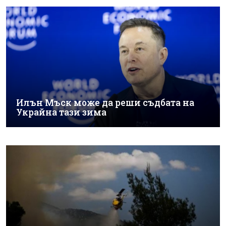
Илън Мъск може да реши съдбата на
Украйна тази зима