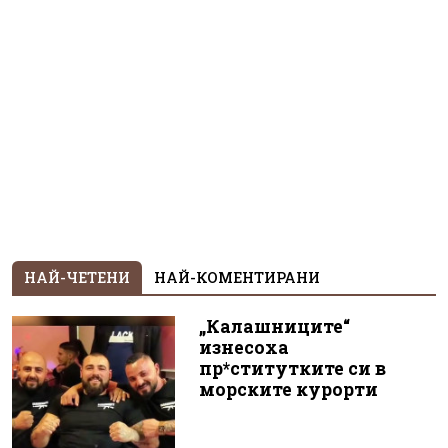
НАЙ-ЧЕТЕНИ
НАЙ-КОМЕНТИРАНИ
„Калашниците“
изнесоха
пр*ститутките си в
морските курорти