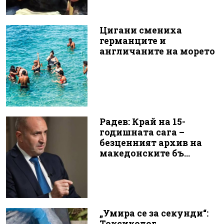
Цигани смениха
германците и
англичаните на морето
Радев: Край на 15-
годишната сага –
безценният архив на
македонските бъ...
„Умира се за секунди“:
Токсиколог