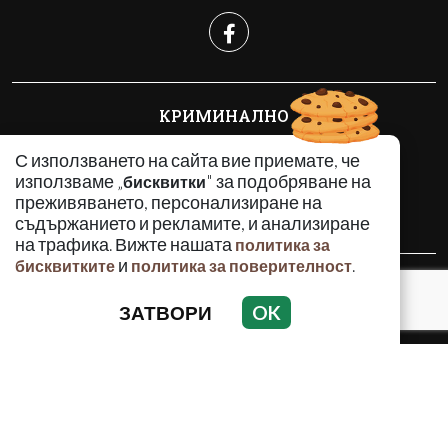
КРИМИНАЛНО
ИНЦИДЕНТИ
С използването на сайта вие приемате, че
АНАЛИЗИ
използваме „
" за подобряване на
бисквитки
ПО СВЕТА
преживяването, персонализиране на
ВОДЕЩИ ТЕМИ
съдържанието и рекламите, и анализиране
на трафика. Вижте нашата
политика за
и
.
бисквитките
политика за поверителност
Използването и публикуването на част или цялото
съдържание на Crimes.BG без разрешение на Медийна
ЗАТВОРИ
OK
група Асмара ЕООД е забранено.
© 2010 - 2026 | Crimes.BG. Всички права запазени.
РЕКЛАМА
КОНТАКТИ