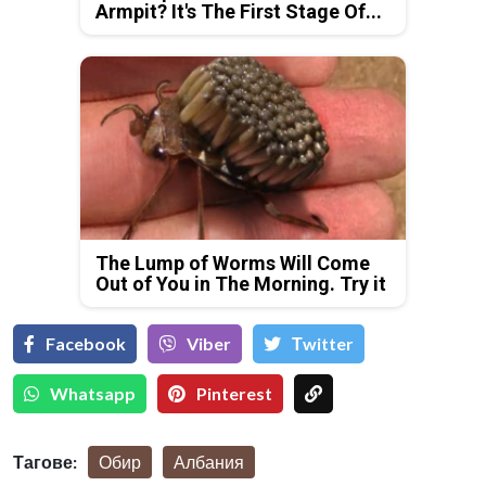
Armpit? It's The First Stage Of...
The Lump of Worms Will Come
Out of You in The Morning. Try it
Facebook
Viber
Тwitter
Whatsapp
Pinterest
Тагове:
Обир
Албания