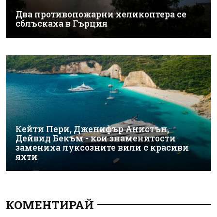
Два противопожарни хеликоптера се
сблъскаха в Гърция
Кейти Пери, Дженифър Анистън,
Дейвид Бекъм - кои знаменитости
замениха луксозните вили с красиви
яхти
КОМЕНТИРАЙ