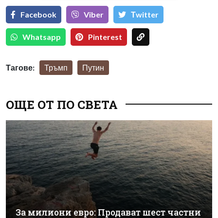
Facebook
Viber
Тwitter
Whatsapp
Pinterest
Тагове:
Тръмп
Путин
ОЩЕ ОТ ПО СВЕТА
За милиони евро: Продават шест частни