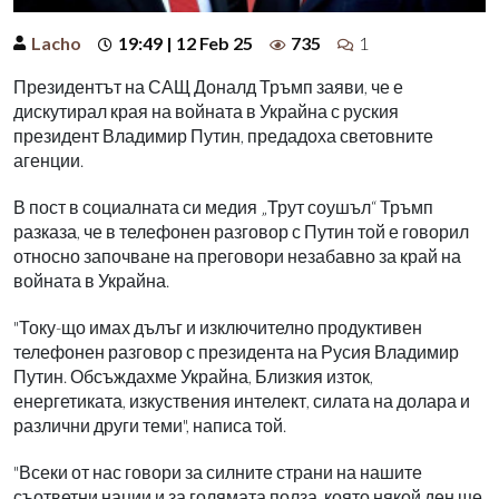
Lacho
19:49 | 12 Feb 25
735
1
Президентът на САЩ Доналд Тръмп заяви, че е
дискутирал края на войната в Украйна с руския
президент Владимир Путин, предадоха световните
агенции.
В пост в социалната си медия „Трут соушъл“ Тръмп
разказа, че в телефонен разговор с Путин той е говорил
относно започване на преговори незабавно за край на
войната в Украйна.
"Току-що имах дълъг и изключително продуктивен
телефонен разговор с президента на Русия Владимир
Путин. Обсъждахме Украйна, Близкия изток,
енергетиката, изкуствения интелект, силата на долара и
различни други теми", написа той.
"Всеки от нас говори за силните страни на нашите
съответни нации и за голямата полза, която някой ден ще