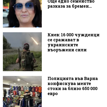
Още едно семейство
разказа за бремен...
Киев: 16 000 чужденци
се сражават в
украинските
въоръжени сили
Полицията във Варна
конфискува менте
стоки за близо 650 000
евро