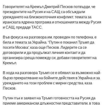
Говорителят на Кремъл Дмитрий Песков потвърди, че
президентите на Русия и на САЩ са обсъждали
уреждането на близкоизточния конфликт, темата за
иранската ядрена програма и отношенията между Русия
и САЩ, предаде ТАСС.
Във фокуса на разговора им, проведен по телефона, е
била и темата за Украйна. "Путин е поканил Тръмп да
посети Москва", каза още Песков. Лидерите са се
договорили и да продължат личния контакт и да
организира среща помежду си, добави говорителят на
Кремъл.
В хода на разговора Тръмп се е обявил за възможно най-
бързо прекратяване на бойните действия в Украйна и за
уреждането на този проблем с мирни средства, каза
Песков.
Путин пък е заявил на Тръмп готовността на Русия да
приеме американски длъжностни представители, в това