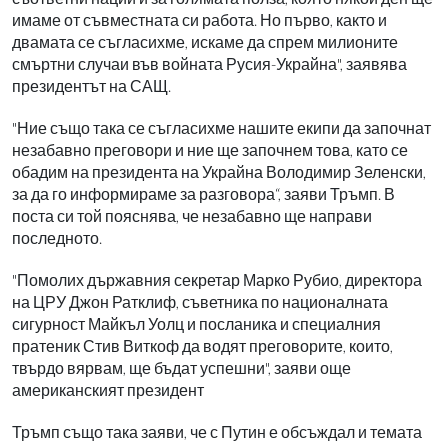
имаме от съвместната си работа. Но първо, както и
двамата се съгласихме, искаме да спрем милионите
смъртни случаи във войната Русия-Украйна", заявява
президентът на САЩ.
"Ние също така се съгласихме нашите екипи да започнат
незабавно преговори и ние ще започнем това, като се
обадим на президента на Украйна Володимир Зеленски,
за да го информираме за разговора“, заяви Тръмп. В
поста си той пояснява, че незабавно ще направи
последното.
"Помолих държавния секретар Марко Рубио, директора
на ЦРУ Джон Ратклиф, съветника по националната
сигурност Майкъл Уолц и посланика и специалния
пратеник Стив Виткоф да водят преговорите, които,
твърдо вярвам, ще бъдат успешни", заяви още
американският президент
Тръмп също така заяви, че с Путин е обсъждал и темата