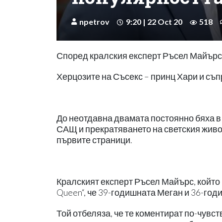
npetrov
9:20 | 22 Oct 20
518
Според кралския експерт Ръсел Майърс 
Херцозите на Съсекс – принц Хари и съп
До неотдавна двамата постоянно бяха в
САЩ и прекратяването на светския живот
първите страници.
Кралският експерт Ръсел Майърс, който р
Queen“, че 39-годишната Меган и 36-годи
Той отбеляза, че те коментират по-чувс