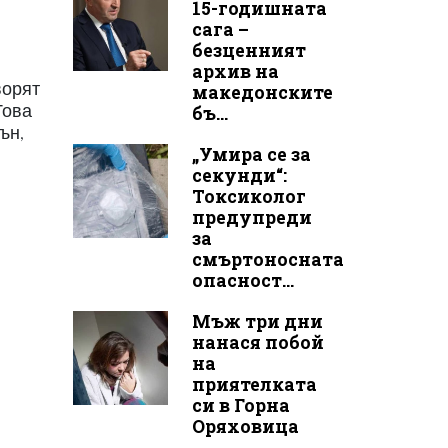
15-годишната
сага –
безценният
архив на
ворят
македонските
Това
бъ...
ън,
„Умира се за
секунди“:
Токсиколог
предупреди
за
смъртоносната
опасност...
Мъж три дни
нанася побой
на
приятелката
си в Горна
Оряховица