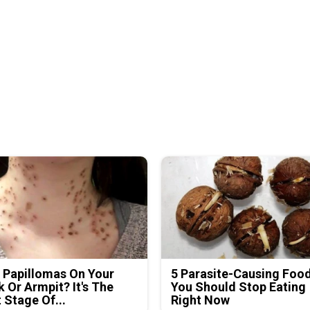
 Papillomas On Your
5 Parasite-Causing Foo
 Or Armpit? It's The
You Should Stop Eating
t Stage Of...
Right Now