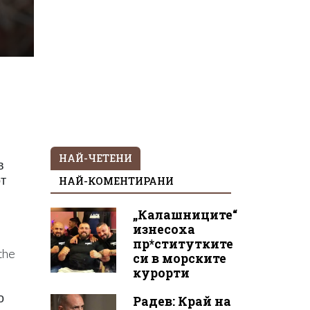
НАЙ-ЧЕТЕНИ
в
от
НАЙ-КОМЕНТИРАНИ
„Калашниците“
изнесоха
пр*ститутките
the
си в морските
курорти
о
Радев: Край на