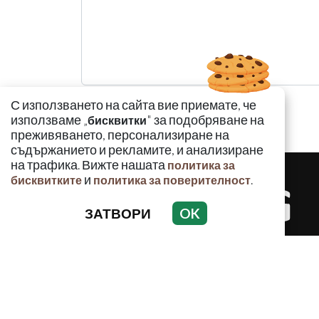
С използването на сайта вие приемате, че
използваме „
" за подобряване на
бисквитки
преживяването, персонализиране на
съдържанието и рекламите, и анализиране
на трафика. Вижте нашата
политика за
и
.
бисквитките
политика за поверителност
ЗАТВОРИ
OK
КРИМИНАЛ
Използването и публикуването на част или ц