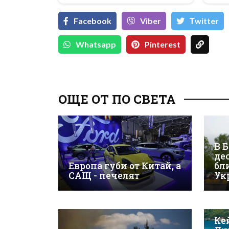
Facebook
Viber
Тwitter
Whatsapp
Pinterest
ОЩЕ ОТ ПО СВЕТА
В 
де
Европа губи от Китай, а
бл
САЩ - печелят
Ук
Ке