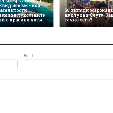
енифър Анистън,
йвид Бекъм - кои
аменитости
50 хиляди марокан
мениха луксозните
нахлуха в Сеута. За
ли с красиви яхти
точно сега?
Email