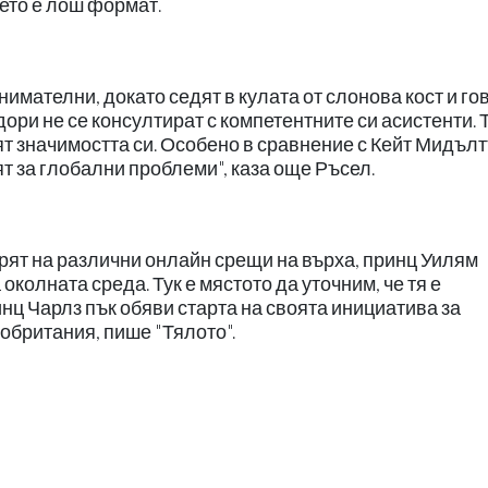
оето е лош формат.
имателни, докато седят в кулата от слонова кост и го
 дори не се консултират с компетентните си асистенти. 
бят значимостта си. Особено в сравнение с Кейт Мидълт
ят за глобални проблеми", каза още Ръсел.
рят на различни онлайн срещи на върха, принц Уилям
околната среда. Тук е мястото да уточним, че тя е
нц Чарлз пък обяви старта на своята инициатива за
обритания, пише "Тялото".