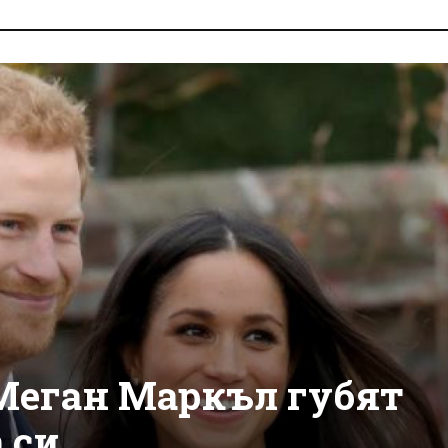
Меган Маркъл губят
 си