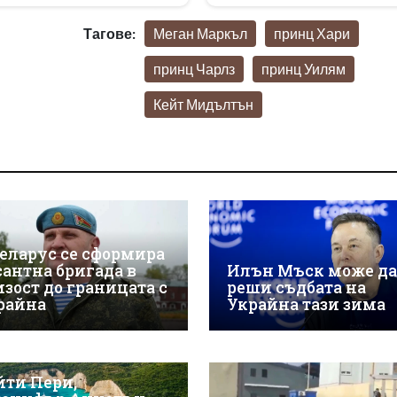
Тагове:
Меган Маркъл
принц Хари
принц Чарлз
принц Уилям
Кейт Мидълтън
Беларус се сформира
сантна бригада в
Илън Мъск може да
изост до границата с
реши съдбата на
райна
Украйна тази зима
йти Пери,