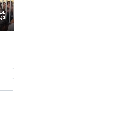
ци
що