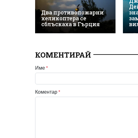
Дж
Де
Два противопожарни
зн
хеликоптера се
за
сблъскаха в Гърция
ви
КОМЕНТИРАЙ
Име
*
Коментар
*