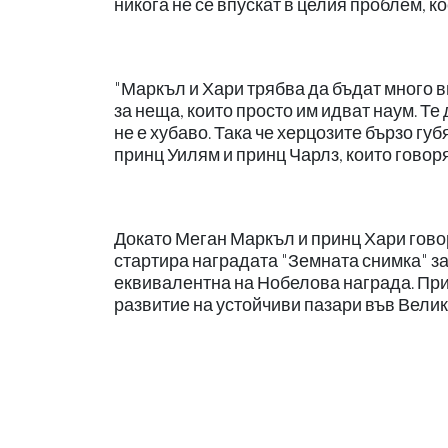
никога не се впускат в целия проблем, к
"Маркъл и Хари трябва да бъдат много вн
за неща, които просто им идват наум. Те
не е хубаво. Така че херцозите бързо гу
принц Уилям и принц Чарлз, които говор
Докато Меган Маркъл и принц Хари гово
стартира наградата "Земната снимка" за 
еквивалентна на Нобелова награда. При
развитие на устойчиви пазари във Велик