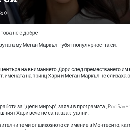
0
това не е добре
ругата му Меган Маркъл, губят популярността си.
 центъра на вниманието. Дори след преместването им 
, имената на принц Хари и Меган Маркъл не слизаха 
аботи за "Дели Мирър", заяви в програмата „Pod Save 
шният Хари вече не са така актуални.
твителни теми от шикозното си имение в Монтесито, кат