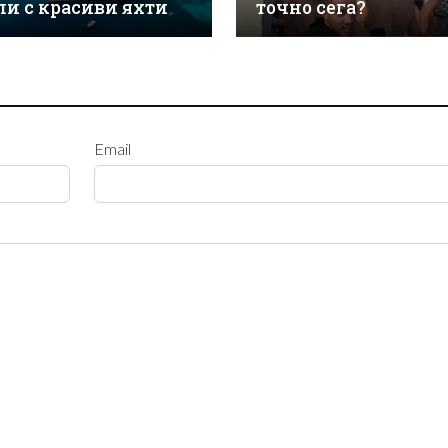
ли с красиви яхти
точно сега?
Email