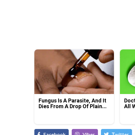
Fungus Is A Parasite, And It
Doct
Dies From A Drop Of Plain...
All 
Facebook
Viber
Тwitter