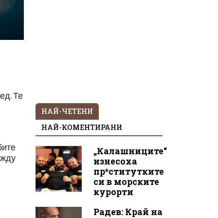
ед. Те
НАЙ-ЧЕТЕНИ
НАЙ-КОМЕНТИРАНИ
бите
„Калашниците“
ежду
изнесоха
пр*ститутките
си в морските
курорти
Радев: Край на