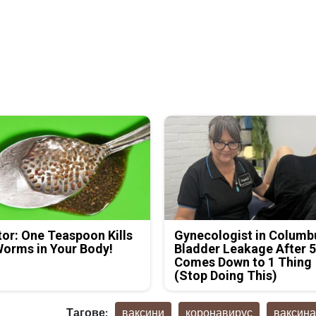
or: One Teaspoon Kills
Gynecologist in Columb
Worms in Your Body!
Bladder Leakage After 
Comes Down to 1 Thing
(Stop Doing This)
Тагове:
ваксини
коронавирус
ваксин