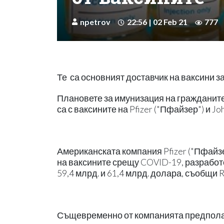
npetrov
22:56 | 02 Feb 21
777
Те са основният доставчик на ваксини з
Плановете за имунизация на гражданите
са с ваксините на Pfizer ("Пфайзер") и J
Американската компания Pfizer ("Пфайзе
на ваксините срещу COVID-19, разработе
59,4 млрд. и 61,4 млрд. долара, съобщи R
Същевременно от компанията предполага