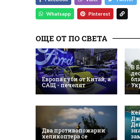
Whatsapp
Pinterest
ОЩЕ ОТ ПО СВЕТА
В 
де
Европа губи от Китай, а
бл
САЩ - печелят
Ук
Ке
Дж
Де
Два противопожарни
зн
хеликоптера се
за