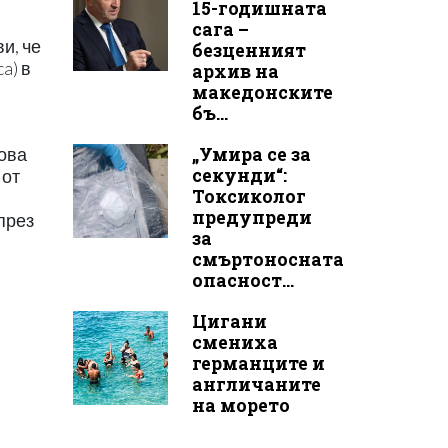
15-годишната
сага –
и, че
безценният
a) в
архив на
македонските
бъ...
„Умира се за
сова
секунди“:
 от
Токсиколог
предупреди
през
за
смъртоносната
опасност...
Цигани
смениха
германците и
англичаните
на морето