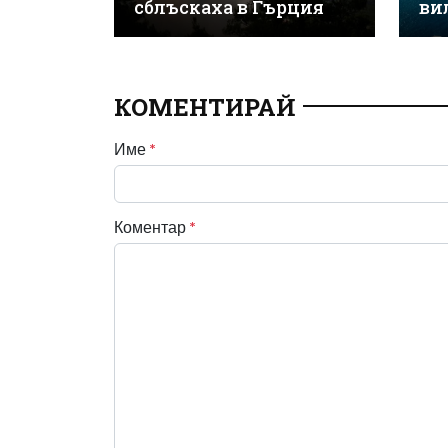
сблъскаха в Гърция
ви
КОМЕНТИРАЙ
Име
*
Коментар
*