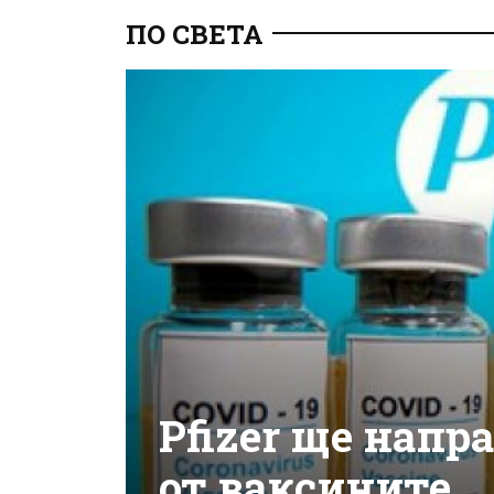
ПО СВЕТА
Pfizer ще напр
от ваксините