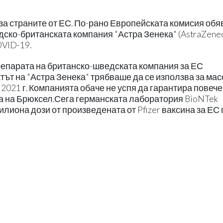
 за страните от ЕС. По-рано Европейската комисия обяв
ско-британската компания "Астра Зенека" (AstraZenec
OVID-19.
репарата на британско-шведската компания за ЕС
тът на "Астра Зенека" трябваше да се използва за ма
2021 г. Компанията обаче не успя да гарантира повече
ща на Брюксел.Сега германската лаборатория BioNTek
иона дози от произведената от Pfizer ваксина за ЕС 