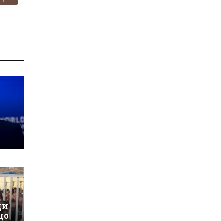
ци
що