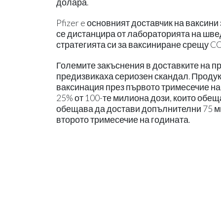
долара.
Pfizer e основният доставчик на ваксини
се дистанцира от лабораторията на швед
стратегията си за ваксиниране срещу C
Големите закъснения в доставките на п
предизвикаха сериозен скандал. Продук
ваксинация през първото тримесечие на 
25% от 100-те милиона дози, които обе
обещава да достави допълнителни 75 мил
второто тримесечие на годината.