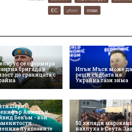
ЕС
pfizer
план
Беларус се сформира
сантна бригада в
Илън Мъск може да
изост до границата с
реши съдбата на
райна
Украйна тази зима
йти Пери,
енифър Анистън,
йвид Бекъм - кои
аменитости
50 хиляди марокан
мениха луксозните
нахлуха в Сеута. За