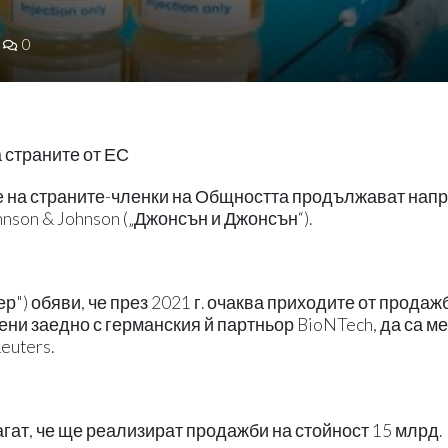
0
а страните от ЕС
 на страните-членки на Общността продължават напр
ohnson & Johnson („Джонсън и Джонсън“).
р") обяви, че през 2021 г. очаква приходите от продаж
ни заедно с германския й партньор BioNTech, да са м
euters.
т, че ще реализират продажби на стойност 15 млрд.