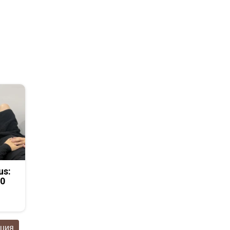
us:
50
ация