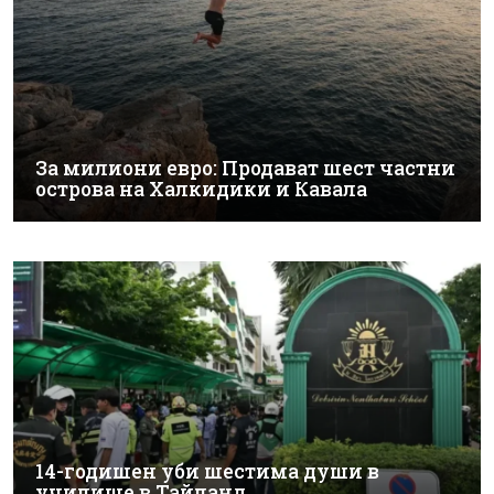
За милиони евро: Продават шест частни
острова на Халкидики и Кавала
14-годишен уби шестима души в
училище в Тайланд