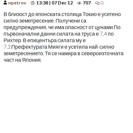
npetrov
13:38 | 07 Dec 12
707
0
В близост до японската столица Токио е усетено
силно земетресение. Получени са
предупреждения, че има опасност от цунами.По
първоначални данни силата на труса е 7,4 по
Рихтер. В епицентъра силата му е
7.3.Префектурата Мияги е усетила най-силно
земетресението. Тя се намира в североизточната
част на Япония.