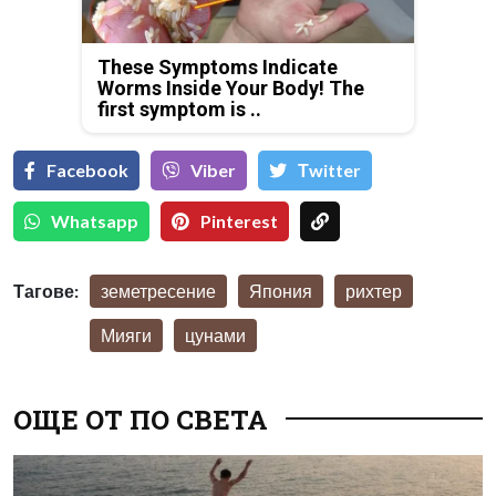
These Symptoms Indicate
Worms Inside Your Body! The
first symptom is ..
Facebook
Viber
Тwitter
Whatsapp
Pinterest
Тагове:
земетресение
Япония
рихтер
Мияги
цунами
ОЩЕ ОТ ПО СВЕТА