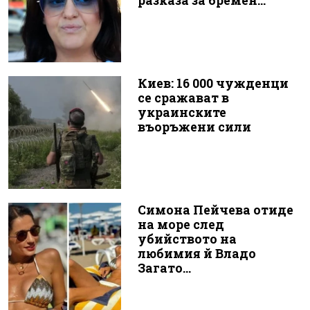
разказа за бремен...
Киев: 16 000 чужденци
се сражават в
украинските
въоръжени сили
Симона Пейчева отиде
на море след
убийството на
любимия й Владо
Загато...