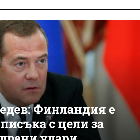
дев: Финландия е
писъка с цели за
дрени удари