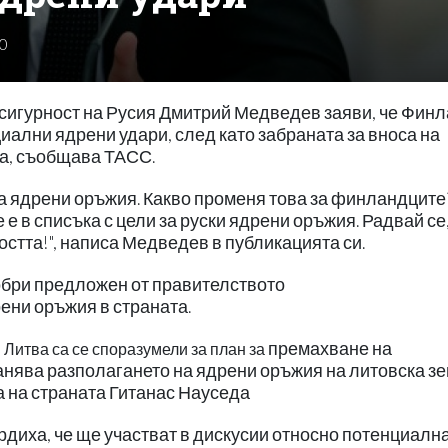
0
 сигурност на Русия Дмитрий Медведев заяви, че Фин
циални ядрени удари, след като забраната за вноса на
та, съобщава ТАСС.
а ядрени оръжия. Какво променя това за финландците
е в списъка с цели за руски ядрени оръжия. Радвай се
остта!", написа Медведев в публикацията си.
бри предложен от правителството
ени оръжия в страната.
премахване на
 Литва са се споразумели за план за
анява разполагането на ядрени оръжия на литовска зе
а на страната Гитанас Науседа
диха, че ще участват в дискусии относно потенциална