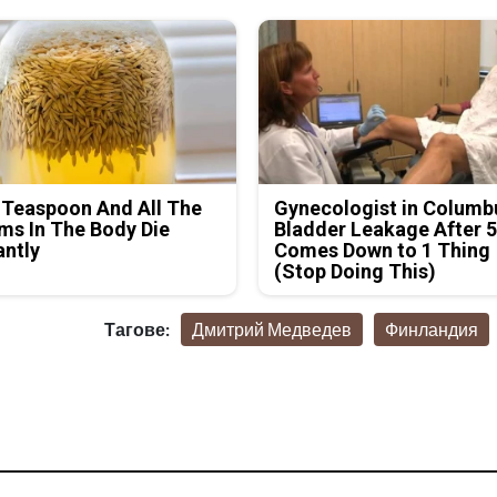
 Teaspoon And All The
Gynecologist in Columb
s In The Body Die
Bladder Leakage After 
antly
Comes Down to 1 Thing
(Stop Doing This)
Тагове:
Дмитрий Медведев
Финландия