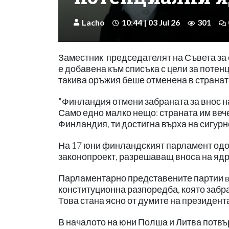
Lacho
10:44 | 03 Jul 26
301
Заместник-председателят на Съвета за
е добавена към списъка с цели за потен
такива оръжия беше отменена в страна
"Финландия отмени забраната за внос н
Само едно малко нещо: страната им вече 
Финландия, ти достигна върха на сигурн
На 17 юни финландският парламент одо
законопроект, разрешаващ вноса на ядр
Парламентарно представените партии
в
конституционна разпоредба, която забр
Това стана ясно от думите на президент
В началото на юни Полша и Литва потвър