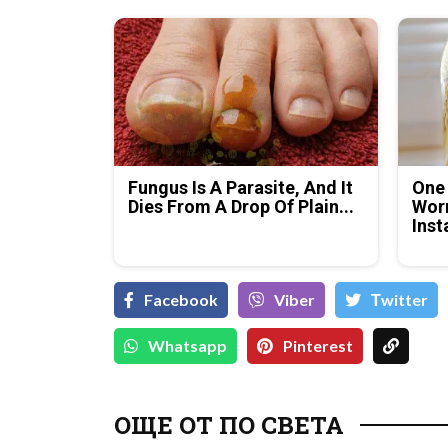
Fungus Is A Parasite, And It
One
Dies From A Drop Of Plain...
Worm
Inst
Facebook
Viber
Тwitter
Whatsapp
Pinterest
ОЩЕ ОТ ПО СВЕТА