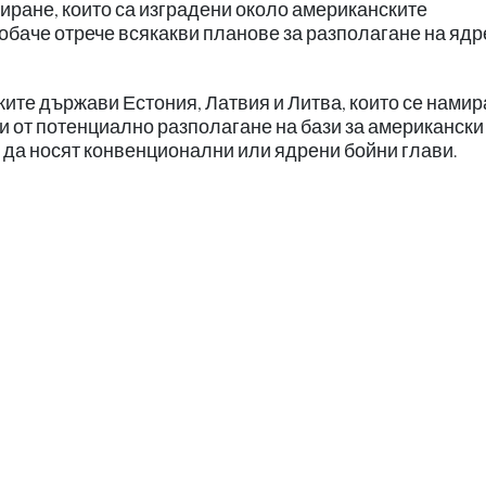
иране, които са изградени около американските
обаче отрече всякакви планове за разполагане на яд
ките държави Естония, Латвия и Литва, които се намир
и от потенциално разполагане на бази за американски
т да носят конвенционални или ядрени бойни глави.