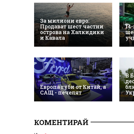
За милиони евро:
Продават шест частни
14
острова на Халкидики
ше
и Кавала
уч
В 
де
Европа губи от Китай, а
бл
САЩ - печелят
Ук
КОМЕНТИРАЙ