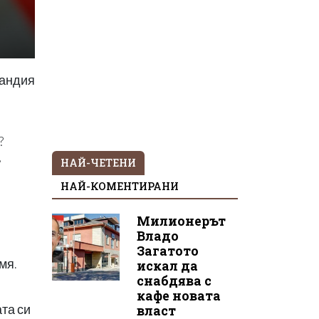
ландия
?
,
НАЙ-ЧЕТЕНИ
НАЙ-КОМЕНТИРАНИ
Милионерът
Владо
Загатото
мя.
искал да
снабдява с
кафе новата
та си
власт