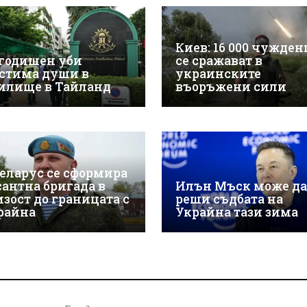
Киев: 16 000 чужде
-годишен уби
се сражават в
стима души в
украинските
илище в Тайланд
въоръжени сили
Беларус се сформира
сантна бригада в
Илън Мъск може да
изост до границата с
реши съдбата на
райна
Украйна тази зима