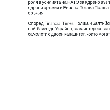
роля в усилията на НАТО за ядрено възп
ядрени оръжия в Европа. Тогава Полша 
оръжия.
Според Financial Times Полша и балтийс
най-близо до Украйна, са заинтересован
самолети с двоен капацитет, които мога