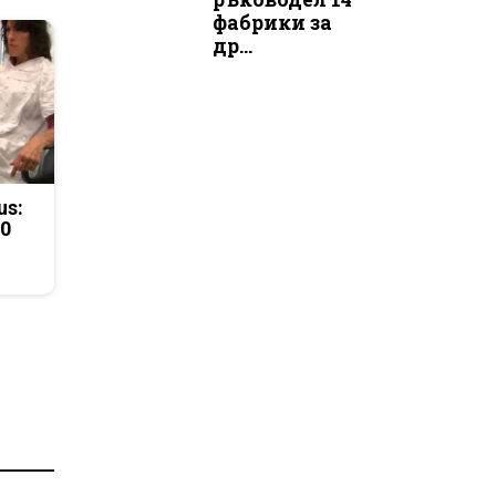
фабрики за
др...
us:
50