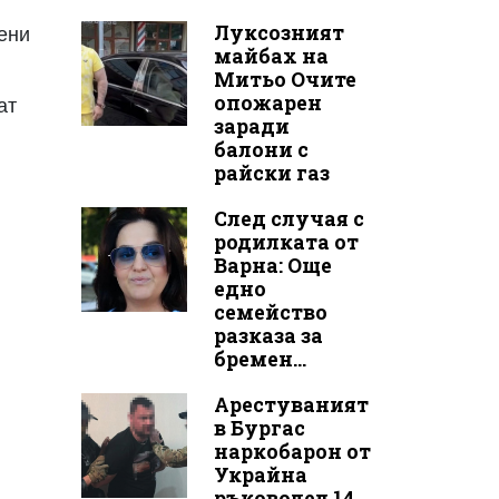
Луксозният
рени
майбах на
Митьо Очите
опожарен
ат
заради
балони с
райски газ
След случая с
родилката от
Варна: Още
едно
семейство
разказа за
бремен...
Арестуваният
в Бургас
наркобарон от
Украйна
ръководел 14