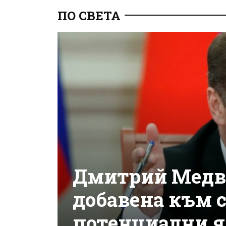
ПО СВЕТА
Дмитрий Медве
добавена към с
потенциални я