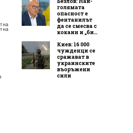
Безлов: Най-
голямата
опасност е
фентанилът
т на
да се смесва с
т на
кокаин и „би...
Киев: 16 000
чужденци се
сражават в
украинските
въоръжени
сили
в