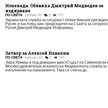
Изненада: Обявиха Дмитрий Медведев за
издирване
ПО СВЕТА
October 10
0
770
Украинската служба за сигурност обяви бившия президен
Русия, и настоящ зам.-председател на Съвета за сигурнос
Русия Дмитрий Медведев. Информац...
Затвор за Алексей Навални
ПО СВЕТА
February 02
0
763
Кира Ярмиш е под домашен арестСъдът на Симоновски 
Москва удовлетвори искането на Федералната служба за
изпълнение на наказанията. Така се стигна до...