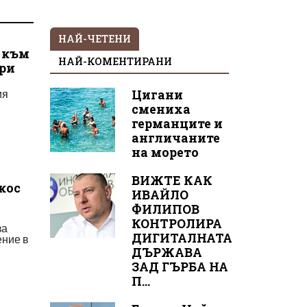
НАЙ-ЧЕТЕНИ
 към
НАЙ-КОМЕНТИРАНИ
ари
ия
Цигани
смениха
германците и
англичаните
на морето
ВИЖТЕ КАК
кос
ИВАЙЛО
ФИЛИПОВ
КОНТРОЛИРА
за
ДИГИТАЛНАТА
ение в
ДЪРЖАВА
ЗАД ГЪРБА НА
П...