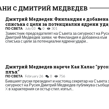
АНИ С ДМИТРИЙ МЕДВЕДЕВ
Дмитрий Медведев: Финландия е добавена
списъка с цели за потенциални ядрени уд
ПО СВЕТА
July 03
0
301
Заместник-председателят на Съвета за сигурност на Рус
Дмитрий Медведев заяви, че Финландия е добавена към
списъка с цели за потенциални ядрени удари...
Дмитрий Медведев нарече Кая Калас "русо
плъх"
ПО СВЕТА
February 26
0
756
Бившият руски президент и настоящ секретар на Съвета 
сигурност на Русия Дмитрий Медведев публикува съобщ
X в характерния си остър стил, изпъл...