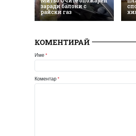
Митьо Очите опожарен
пл
заради балони с
сп
райски газ
хи
КОМЕНТИРАЙ
Име
*
Коментар
*