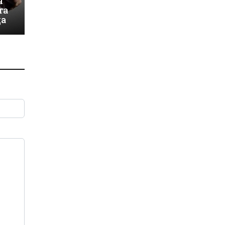
я
та
ца