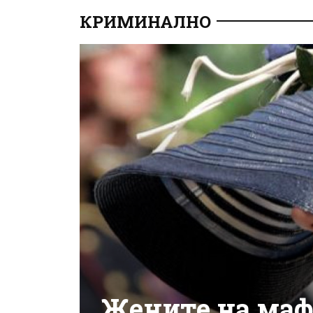
КРИМИНАЛНО
Жените на маф