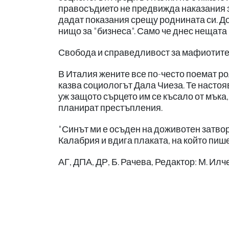
правосъдието не предвижда наказания з
дадат показания срещу роднината си. До
нищо за "бизнеса". Само че днес нещата 
Свобода и справедливост за мафиотите
В Италия жените все по-често поемат ро
казва социологът Дала Чиеза. Те настоя
уж защото сърцето им се късало от мъка
планират престъпления.
"Синът ми е осъден на доживотен затвор
Калабрия и вдига плаката, на който пи
АГ, ДПА, ДР, Б. Рачева, Редактор: М. Илч