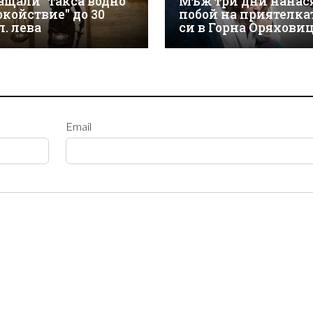
ащали "такса водно
Мъж три дни нанас
окойствие" до 30
побой на приятелка
л. лева
си в Горна Оряхови
Email