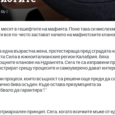
0
се месят в гешефтите на мафията. Поне така си мислех
и все по-често застават начело на мафиотските клано
зва една възрастна жена, протестираща пред сградата н
ната Сила в южноиталианския регион Калабрия, бяха
ощните кланове на Ндрангета. Сега те са изправени п
нстрират срещу процесите и самоуверено дават интер
 процеси, които всъщност са решени още преди да с
ично бива осъден. Къде остава презумпцията за
бвало да гарантира?!"
триархален принцип. Сега, когато всичките мъже от е