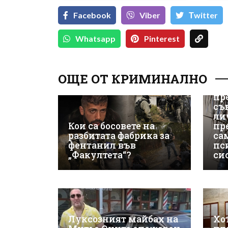
Facebook
Viber
Тwitter
Whatsapp
Pinterest
Кр
ОЩЕ ОТ КРИМИНАЛНО
за
в 
пр
съ
ли
Кои са босовете на
пр
разбитата фабрика за
са
фентанил във
пс
„Факултета“?
си
Луксозният майбах на
Хо