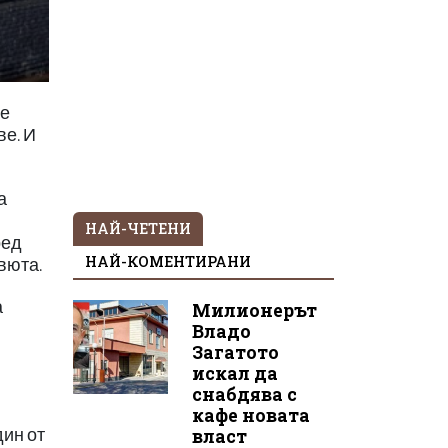
ме
ве. И
а
НАЙ-ЧЕТЕНИ
ред
НАЙ-КОМЕНТИРАНИ
вюта.
а
Милионерът
Владо
Загатото
искал да
снабдява с
кафе новата
дин от
власт