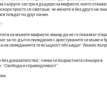
а съпруги, сестри и дъщери на мафиоти, които откажа
скоро просто се смяташе, че жените и без друго не зна
изглеждат по друг начин.
?
лята на мъжете мафиоти, макар да не го показват откр
ват за по-дълги свиждания с арестуваните си мъже и б
, а на свижданията те всъщност обсъждат "бизнес въпр
 без доказателства", гневи се възрастната сеньора в
ше: "Свобода и справедливост".
ева