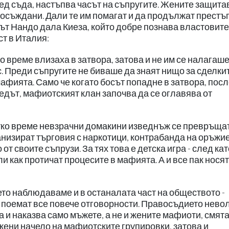
ед съда, настъпва часът на съпругите. Жените защита
и осъждани. Дали те им помагат и да продължат престъ
гът Нандо дала Киеза, който добре познава властовите
т в Италия:
о време влизаха в затвора, затова и не им се налагаше
. Преди съпругите не биваше да знаят нищо за сделкит
афията. Само че когато босът попадне в затвора, посл
вчедът, мафиотският клан започва да се оглавява от
ратко време невзрачни домакини изведнъж се превръщат
анизират търговия с наркотици, контрабанда на оръжие
от своите съпрузи. За тях това е детска игра - след кат
как протичат процесите в мафията. А и все пак носят
оето наблюдаваме и в останалата част на обществото -
е поемат все повече отговорности. Правосъдието нево
 и наказва само мъжете, а не и жените мафиоти, смят
жени начело на мафиотските групировки, затова и