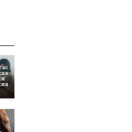
гас
йна
ки
кия