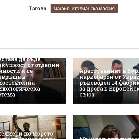
Тагове:
мафия; италианска мафия
иминален психолог
 жестокото убийство
Пловдив: Групата
естава да бъде
вкупност от отделни
чности и се
Арестуваният в Бур
евръща в
наркобарон от Укра
мостоятелна
ръководел 14 фабри
ихологическа
за дрога в Европейс
стема
съюз
телиери по морето