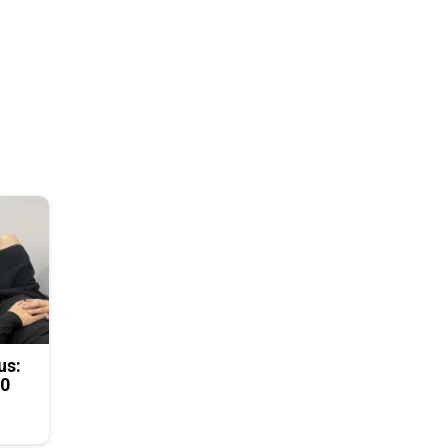
us:
50