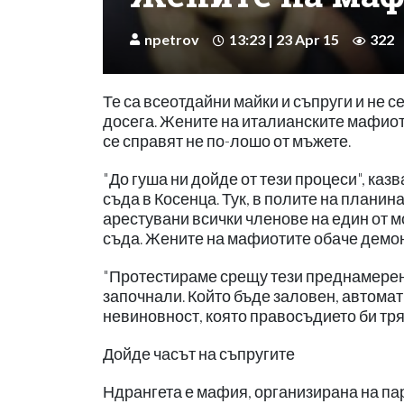
npetrov
13:23 | 23 Apr 15
322
Те са всеотдайни майки и съпруги и не 
досега. Жените на италианските мафиот
се справят не по-лошо от мъжете.
"До гуша ни дойде от тези процеси", ка
съда в Косенца. Тук, в полите на плани
арестувани всички членове на един от м
съда. Жените на мафиотите обаче демо
"Протестираме срещу тези преднамерени
започнали. Който бъде заловен, автомат
невиновност, която правосъдието би тря
Дойде часът на съпругите
Ндрангета е мафия, организирана на пар