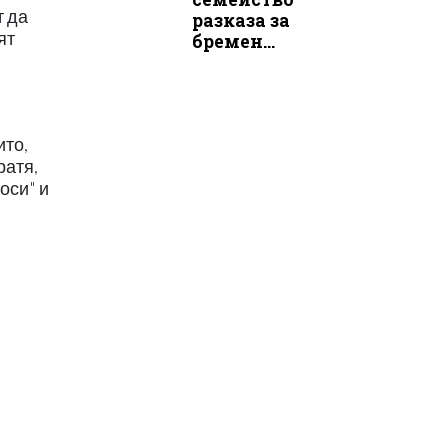
т да
разказа за
ят
бремен...
ито,
ратя,
оси" и