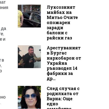
ват
Луксозният
пния
майбах на
Митьо Очите
опожарен
заради
 да
балони с
е,
райски газ
е и
Арестуваният
в Бургас
наркобарон от
 в
Украйна
,
ръководел 14
о
фабрики за
др...
След случая с
родилката от
лно
Варна: Още
а
едно
семейство