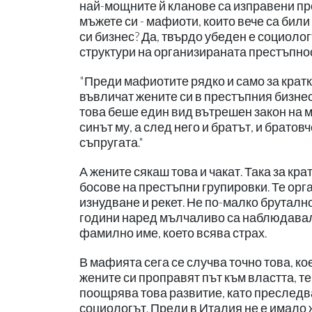
най-мощните й кланове са изправени пр
мъжете си - мафиоти, които вече са бил
си бизнес? Да, твърдо убеден е социоло
структури на организираната престъпнос
"Преди мафиотите рядко и само за кратк
въвличат жените си в престъпния бизнес
това беше един вид вътрешен закон на м
синът му, а след него и братът, и брато
съпругата."
А жените сякаш това и чакат. Така за к
босове на престъпни групировки. Те орг
изнудване и рекет. Не по-малко брутално 
години наред мълчаливо са наблюдавали 
фамилно име, което всява страх.
В мафията сега се случва точно това, к
жените си проправят път към властта, т
поощрява това развитие, като преследва
социологът. Преди в Италия не е имало 