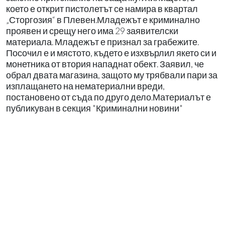
което е открит пистолетът се намира в квартал
„Сторгозия“ в Плевен.Младежът е криминално
проявен и срещу него има 29 заявителски
материала. Младежът е признал за грабежите.
Посочил е и мястото, където е изхвърлил якето си и
монетника от втория нападнат обект. Заявил, че
обрал двата магазина, защото му трябвали пари за
изплащането на нематериални вреди,
постановено от съда по друго дело.Материалът е
публикуван в секция "Криминални новини"