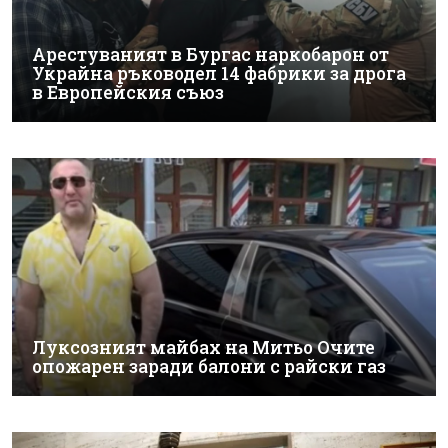
Арестуваният в Бургас наркобарон от
Украйна ръководел 14 фабрики за дрога
в Европейския съюз
Луксозният майбах на Митьо Очите
опожарен заради балони с райски газ