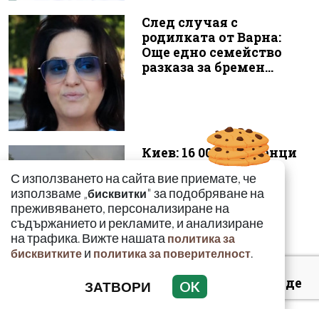
След случая с
родилката от Варна:
Още едно семейство
разказа за бремен...
Киев: 16 000 чужденци
се сражават в
С използването на сайта вие приемате, че
украинските
използваме „
" за подобряване на
бисквитки
въоръжени сили
преживяването, персонализиране на
съдържанието и рекламите, и анализиране
на трафика. Вижте нашата
политика за
и
.
бисквитките
политика за поверителност
Симона Пейчева отиде
ЗАТВОРИ
OK
на море след
убийството на