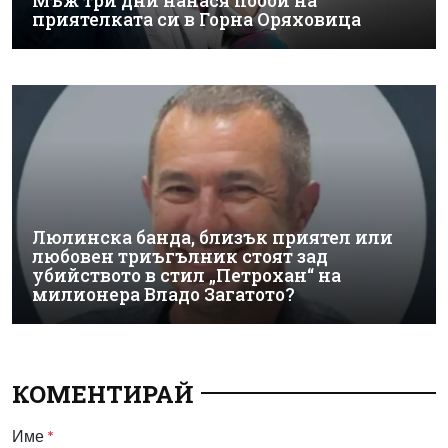
Мъж три дни нанася побой на
приятелката си в Горна Оряховица
Люлинска банда, близък приятел или
любовен триъгълник стоят зад
убийството в стил „Петрохан“ на
милионера Владо Загатото?
КОМЕНТИРАЙ
Име
*