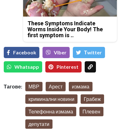
These Symptoms Indicate
Worms Inside Your Body! The
first symptom is ..
Facebook
Viber
Тwitter
Whatsapp
Pinterest
Тагове:
МВР
Арест
измама
криминални новини
Грабеж
Телефонна измама
Плевен
депутати