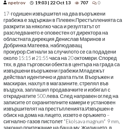
npetrov
19:03 | 22 Oct 13
707
0
17-годишен извършител на два въоръжени
грабежа е задържан в Плевен.Престъпленията са
разкрити за няколко часа и резултатът от
разследването е оповестен от директора на
областната дирекция Денислав Маринов и
Добринка Матеева, наблюдаващ
прокурор.Сигнали за случилото се са подадени
около 15:15 и 21:55 часа на 20 октомври. Според
тях, в два търговски обекта в центъра на града са
извършени въоръжени грабежи.Младежът
действал идентично и двата пъти. Въоръжен и
маскиран, нахлул в магазините, стрелял във
въздуха, заплашил продавачките и избягал с
откраднатите 500 лева. След направен оглед на
записите от охранителните камери е установен
извършителят на престъпленията.Извършен е
обиск на дома на лицето, иззето е оръжието –
сигнално-газов пистолет "Ekolsava magnum" 9 mm,
законно притежание на баща му. Жилището, в