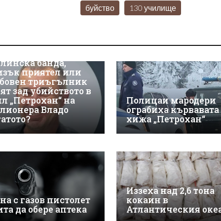
буйство
130 училище
линска банда,
изък приятел или
бовен триъгълник
оят зад убийството в
ил „Петрохан“ на
Полицаи мародери
лионера Владо
ограбиха кървавата
гатото?
хижа „Петрохан“
Иззеха над 2,6 тона
на с газов пистолет
кокаин в
ита да обере аптека
Атлантическия оке