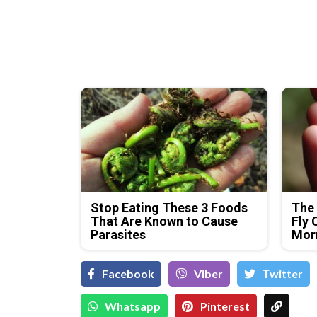
Stop Eating These 3 Foods
The 
That Are Known to Cause
Fly 
Parasites
Mor
Facebook
Viber
Тwitter
Whatsapp
Pinterest