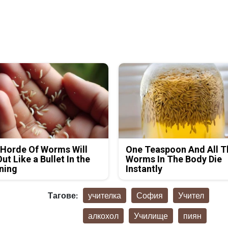
Horde Of Worms Will
One Teaspoon And All T
Out Like a Bullet In the
Worms In The Body Die
ning
Instantly
Тагове:
учителка
София
Учител
алкохол
Училище
пиян