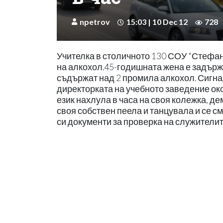
npetrov
15:03 | 10 Dec 12
728
Учителка в столичното 130 СОУ "Стефан
на алкохол.45-годишната жена е задържан
съдържат над 2 промила алкохол. Сигна
директорката на учебното заведение око
език нахлула в часа на своя колежка, 
своя собствен пеела и танцувала и се см
си документи за проверка на служителит