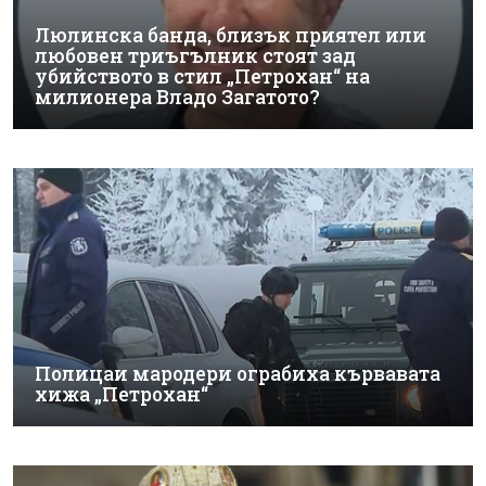
Люлинска банда, близък приятел или
любовен триъгълник стоят зад
убийството в стил „Петрохан“ на
милионера Владо Загатото?
Полицаи мародери ограбиха кървавата
хижа „Петрохан“