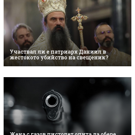
Участвал ли е патриарх Даниил в
жестокото убийство на свещеник?
Жена с газов пистолет опита да обере