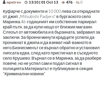
npetrov
13:10 | 01 Oct 13
476
0
Куфарче с документи и 10 000 лева са откраднати
от джип „Mitsubishi Padjero“ в бургаското село
Маринка.46-годишният им собственик паркирал
край пътя, за да купи нещо от близкия магазин.
Слязъл от автомобила и в бързината, забравил за
заключи. За броени минути крадците успели да
проникнат в джипа и да вземат най-важното в
него.Бизнесменът се върнал обратно и установил
липсата едва, след като пристигнал в съседното
село Крушево. Върнал се в Маринка, за да разбере
повече, но не успял сам и подал сигнал в
полицията.Материалът е публикуван в секция
"Криминални новини"