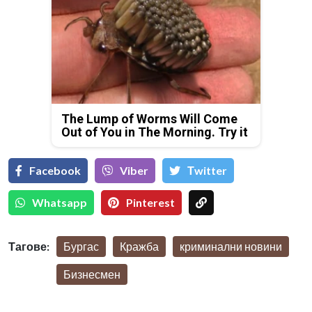
The Lump of Worms Will Come
Out of You in The Morning. Try it
Facebook
Viber
Тwitter
Whatsapp
Pinterest
Тагове:
Бургас
Кражба
криминални новини
Бизнесмен