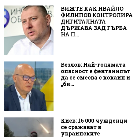
ВИЖТЕ КАК ИВАЙЛО
ФИЛИПОВ КОНТРОЛИРА
ДИГИТАЛНАТА
ДЪРЖАВА ЗАД ГЪРБА
НА П...
Безлов: Най-голямата
опасност е фентанилът
да се смесва с кокаин и
„би...
Киев: 16 000 чужденци
се сражават в
украинските