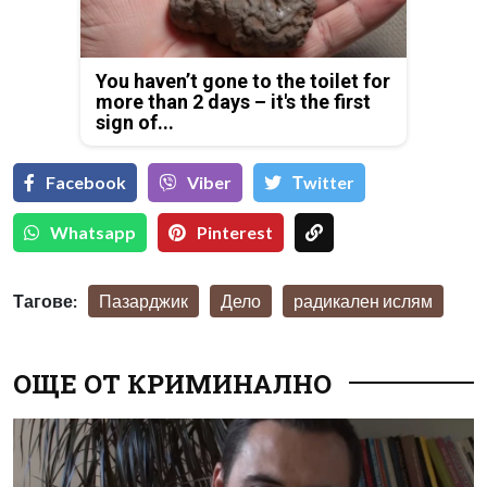
You haven’t gone to the toilet for
more than 2 days – it's the first
sign of...
Facebook
Viber
Тwitter
Whatsapp
Pinterest
Тагове:
Пазарджик
Дело
радикален ислям
ОЩЕ ОТ КРИМИНАЛНО