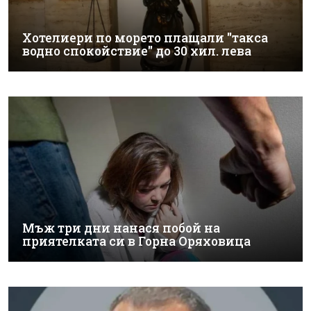
Хотелиери по морето плащали "такса
водно спокойствие" до 30 хил. лева
Мъж три дни нанася побой на
приятелката си в Горна Оряховица