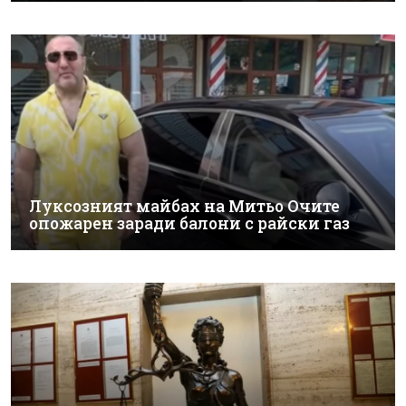
Луксозният майбах на Митьо Очите
опожарен заради балони с райски газ