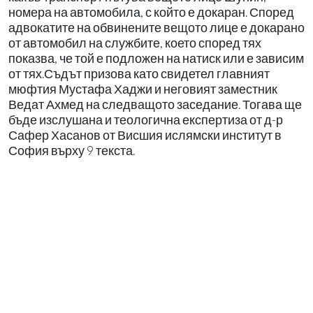
номера на автомобила, с който е докаран. Според
адвокатите на обвинените вещото лице е докарано
от автомобил на службите, което според тях
показва, че той е подложен на натиск или е зависим
от тях.Съдът призова като свидетел главният
мюфтия Мустафа Хаджи и неговият заместник
Ведат Ахмед на следващото заседание. Тогава ще
бъде изслушана и теологична експертиза от д-р
Сафер Хасанов от Висшия ислямски институт в
София върху 9 текста.