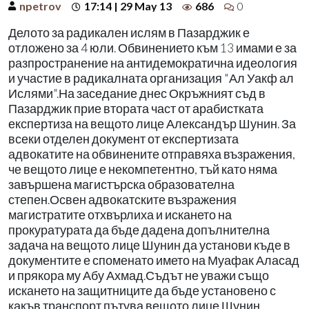
npetrov
17:14 | 29 May 13
686
0
Делото за радикален ислям в Пазарджик е
отложено за 4 юли. Обвинението към 13 имами е за
разпространение на антидемократична идеология
и участие в радикалната организация "Ал Уакф ал
Ислями".На заседание днес Окръжният съд в
Пазарджик прие втората част от арабистката
експертиза на вещото лице Александър Шунин. За
всеки отделен документ от експертизата
адвокатите на обвинените отправяха възражения,
че вещото лице е некомпетентно, тъй като няма
завършена магистърска образователна
степен.Освен адвокатските възражения
магистратите отхвърлиха и искането на
прокуратурата да бъде дадена допълнителна
задача на вещото лице Шунин да установи къде в
документите е споменато името на Муафак Аласад
и прякора му Абу Ахмад.Съдът не уважи също
искането на защитниците да бъде установено с
какъв транспорт пътува вещото лице Шунин,