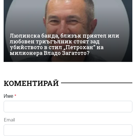
Люлинска банда, близък приятел или
любовен триъгълник стоят зад
убийството в стил „Петрохан“ на
милионера Владо Загатото?
КОМЕНТИРАЙ
Име
*
Email