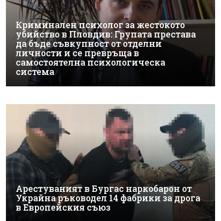
Криминален психолог за жестокото
убийство в Пловдив: Групата престава
да бъде съвкупност от отделни
личности и се превръща в
самостоятелна психологическа
система
Арестуваният в Бургас наркобарон от
Украйна ръководел 14 фабрики за дрога
в Европейския съюз